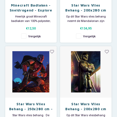
Minecraft Badlaken -
Star Wars Vlies
Sneldrogend - Explore
Behang - 200x280 cm
- Mandalorian Fight
Heerlijk groot Minecraft
Op dit Star Wars vlies behang
Posture
badlaken van 100% polyester;
neemt de Mandalorian zijn
sneldrogend. Met een
positie in; klaar om de Melkweg
€12,50
€134,95
afbeelding van Steve en Alex. De
af te speuren voor een nieuwe
grote Minecraft handdoek is
missie als premiejager. -
Vergelijk
Vergelijk
ideaal voor thuisgebruik, voor bij
Afmeting: 200 breed x 280 hoog.
de zwemles en groot genoeg
- Bestaat uit 4 banen. -
om als strandlaken te
Materiaal: vliesbehang. -
gebruiken als je naar het
Inclusief handleiding.
zwembad o
Star Wars Vlies
Star Wars Vlies
Behang - 250x280 cm -
Behang - 200x280 cm
Mandalorian Big
- Mandalorian Savior
Star Wars vlies behang. De
Op dit Star Wars vliesbehang