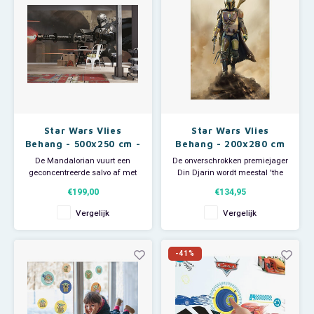
Star Wars Vlies
Star Wars Vlies
Behang - 500x250 cm -
Behang - 200x280 cm
Mandalorian Blaster
- Mandalorian
De Mandalorian vuurt een
De onverschrokken premiejager
geconcentreerde salvo af met
Din Djarin wordt meestal 'the
zijn blasterkanon om zijn
Mandalorian" of "Mando"
€199,00
€134,95
tegenstanders te verjagen. Het
genoemd. - Afmeting: 200 breed
blaster kanon is het meest
x 280 hoog. - Bestaat uit 4
Vergelijk
Vergelijk
gebruikte wapen in de melkweg.
banen. - Materiaal: vliesbehang.
- Afmeting: 500 breed x 250
- Inclusief handleiding. - Geen
hoog. - Bestaat uit 10 banen. -
behangtafel nodig; eenvoudig
-41%
Materiaal: vliesbehan
de muur ins