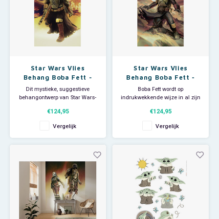
Star Wars Vlies
Star Wars Vlies
Behang Boba Fett -
Behang Boba Fett -
150x250 cm
150x250 cm
Dit mystieke, suggestieve
Boba Fett wordt op
behangontwerp van Star Wars-
indrukwekkende wijze in al zijn
personage Boba Fett straalt in
glorie weergegeven op dit Star
€124,95
€124,95
heldere oranje-gele tinten die
Wars fotobehang. Het
warmte in de kamer
dynamische samenspel van
Vergelijk
Vergelijk
verspreiden en de kijkers naar
licht en aardse kleuren geeft de
een andere wereld voeren. -
kamer een krachtige energie.
Afmeting: 150 breed x 250 hoog.
Fans van alle leeftijden zullen
- Bestaat uit 3 banen. -
zich direct thuis voelen bij de l