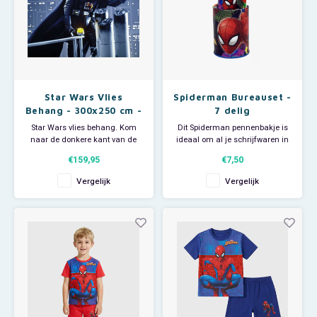
Star Wars Vlies
Spiderman Bureauset -
Behang - 300x250 cm -
7 delig
Darth Vader
Star Wars vlies behang. Kom
Dit Spiderman pennenbakje is
naar de donkere kant van de
ideaal om al je schrijfwaren in
Kracht. Darth Vader probeert
op te bergen. De schrijfwaren
€159,95
€7,50
Luke Skywalker over te halen
worden erbij meegeleverd! In
zich af te keren van de goede
de pennenhouder zit een
Vergelijk
Vergelijk
Jedi en hem te volgen. -
potlood, papierclip, puntenslijper,
Afmeting: 300 breed x 250 hoog.
gum, liniaal en notitieblokje.
- Bestaat uit 6 banen. -
Allemaal met Spiderman-print!
Materiaal: vliesbehang.
Afmeting c