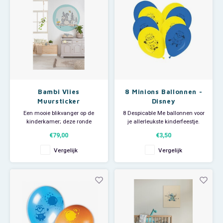
- Materiaal: zelfklevend vlies.
Afmeting vel: breed 50 x hoog 70
- FSC gecertificeerd.
cm.
-
Eur
Bambi Vlies
8 Minions Ballonnen -
Muursticker
Disney
Stampertje -125 cm -
Een mooie blikvanger op de
8 Despicable Me ballonnen voor
Rond - Disney
kinderkamer; deze ronde
je allerleukste kinderfeestje.
Disney zelfklevende vlies
De 4 gele en 4 blauwe Disney
€79,00
€3,50
muursticker van Stampertje die
ballonnen hebben een
nieuwsgierig een rondvliegende
doorsnede van 28 cm.
Vergelijk
Vergelijk
bij bewondert.
Je Minions kinderfeestje kan
- Doorsnede: 125 cm.
beginnen!
- Bestaat uit 1 deel.
- Materiaal: zelfklevend vlies.
- FSC gecertificeerd