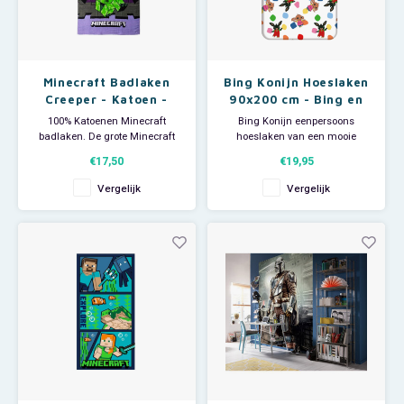
Minecraft Badlaken
Bing Konijn Hoeslaken
Creeper - Katoen -
90x200 cm - Bing en
Purple
Sula
100% Katoenen Minecraft
Bing Konijn eenpersoons
badlaken. De grote Minecraft
hoeslaken van een mooie
handdoek is ideaal voor
kwaliteit. Dankzij de elastische
€17,50
€19,95
thuisgebruik, voor bij de
banden rond de matras, past
zwemles en ook zeker groot
het Bing en Sula hoeslaken
Vergelijk
Vergelijk
genoeg om als strandlaken te
strak om het matras. Materiaal:
gebruiken. Materiaal: 100%
100% katoen. Afmetingen: 90 x
katoen. Afmeting: 70 x 140 cm.
200 x 25 cm.