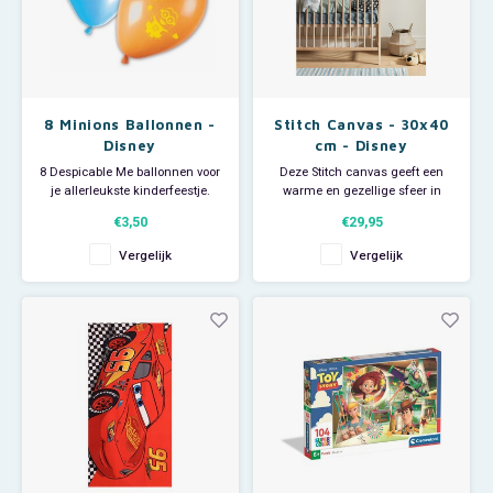
8 Minions Ballonnen -
Stitch Canvas - 30x40
Disney
cm - Disney
8 Despicable Me ballonnen voor
Deze Stitch canvas geeft een
je allerleukste kinderfeestje.
warme en gezellige sfeer in
De 4 oranje en 4 blauwe Disney
elke kamer. Zijn charmante,
€3,50
€29,95
ballonnen hebben een
ondeugende glimlach maakt
doorsnede van 28 cm.
dit Disney canvas tot een echte
Vergelijk
Vergelijk
eyecatcher!
Je Minions kinderfeestje kan
beginnen!
- Afmeting: 30 cm breed x 40 cm
hoog x 2 cm dik.
- Materiaal: vlies canvas op
houten frame.
- F