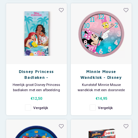
vlaggen en winnaarstroffeeën. -
Afmeting: 53 breed x 1005 hoog.
- Patroon/Rappo
Disney Princess
Minnie Mouse
Badlaken -
Wandklok - Disney
Sneldrogend
Heerlijk groot Disney Princess
Kunststof Minnie Mouse
badlaken met een afbeelding
wandklok met een doorsnede
van Ariël, de kleine zeemeermin
van ca 25,4 cm. Werkt op 1 AA
€12,50
€14,95
met Botje en Vaiana met Pua.
batterij (niet mee geleverd).
De vrolijke Disney handdoek is
Vergelijk
Vergelijk
ideaal voor thuisgebruik, voor bij
de zwemles en groot genoeg
om als strandlaken te
gebruiken als je naa