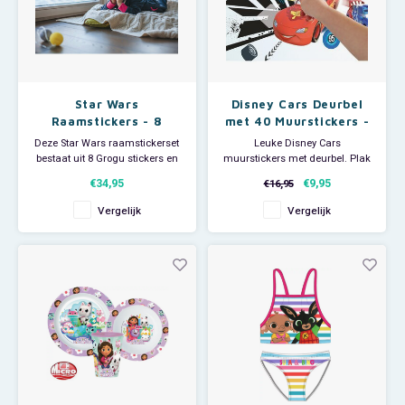
Star Wars
Disney Cars Deurbel
Raamstickers - 8
met 40 Muurstickers -
Stuks - Grogu
WorldsApart
Deze Star Wars raamstickerset
Leuke Disney Cars
bestaat uit 8 Grogu stickers en
muurstickers met deurbel. Plak
fleuren iedere kinderkamer of
de deurbel op je
€34,95
€9,95
€16,95
speelkamer op.
slaapkamerdeur of muur. Ding-
Dong je hebt gasten! De Disney
Vergelijk
Vergelijk
muursticker set bevat tevens 40
muurstickers voor het decoreren
van je deur of muur. Werkt op
batterijen: 3 XLR44 (niet inbe