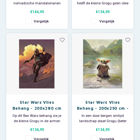
Ambush
nomadische mandalorianen
heeft de kleine Grogu geen idee
zijn een gevreesd ras en
wat er met hem gebeurt als hij
€144,95
€134,95
behoren vanwege hun
wordt ontvoerd door de
oorlogszuchtige karakter tot de
Mandalorian premiejager. -
Vergelijk
Vergelijk
meest angstaanjagende
Afmeting: 200 breed x 280 hoog.
volkeren in de Melkweg. -
- Bestaat uit 4 banen. -
Afmeting: 250 breed x 280 hoog.
Materiaal: vliesbehang. -
- Bestaat uit 5 banen. -
Inclusief handleiding.
Materiaal: vli
Star Wars Vlies
Star Wars Vlies
Behang - 200x280 cm
Behang - 200x250 cm -
- Mandalorian Escape
Mandalorian Grogu
Op dit Star Wars behang zie je
In een door bergen omlijst
de kleine Grogu in de armen
landschap staat Grogu (beter
van een Mandalorian
bekend als Baby Yoda) midden
€134,95
€134,95
premiejager die het kind naar
in het water en straalt zijn
de keizerlijke opdrachtgevers
onmiskenbare charme uit. Dit
Vergelijk
Vergelijk