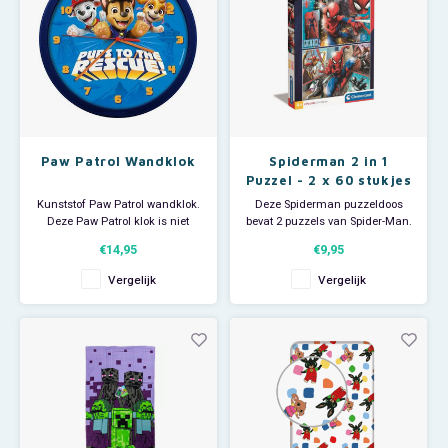
Paw Patrol Wandklok
Spiderman 2 in 1
Puzzel - 2 x 60 stukjes
- Clementoni
Kunststof Paw Patrol wandklok.
Deze Spiderman puzzeldoos
Deze Paw Patrol klok is niet
bevat 2 puzzels van Spider-Man.
alleen leuk ter decoratie van de
Iedere puzzel bevat 60 stukjes
€14,95
€9,95
Paw Patrol kinderkamer maar
Inhoud: 2 x 60 stukjes. Afmeting
ook heel goed te gebruiken bij
puzzels: 27 x 19 cm.
Vergelijk
Vergelijk
het leren klok kijken. Op de
Leeftijdsadvies: 4+.
wijzerplaat een afbeelding van
Chase, Marshall en Skye. Kleur:
blauw.