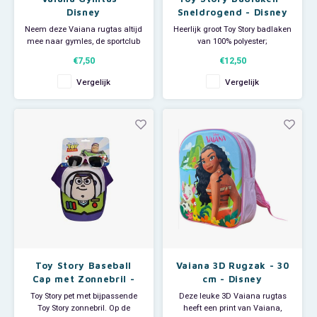
Disney
Sneldrogend - Disney
Neem deze Vaiana rugtas altijd
Heerlijk groot Toy Story badlaken
mee naar gymles, de sportclub
van 100% polyester;
of naar het zwembad! De
sneldrogend. Met een
€7,50
€12,50
Disney zwemtas is gemaakt
afbeelding van Woody, Buzz
van licht materiaal en draagt
Lightyear en Rex. De grote
Vergelijk
Vergelijk
hierdoor comfortabel. De
Disney handdoek is ideaal voor
gymtas is voorzien van
thuisgebruik, voor bij de
verstelbare koord rugbanden.
zwemles en groot genoeg om
Materiaal: 100% polyester. Afmet
als strandlaken te gebruiken
als je naar
Toy Story Baseball
Vaiana 3D Rugzak - 30
Cap met Zonnebril -
cm - Disney
Disney
Toy Story pet met bijpassende
Deze leuke 3D Vaiana rugtas
Toy Story zonnebril. Op de
heeft een print van Vaiana,