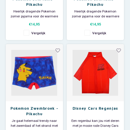
Pikachu
Pikachu
Heerlijk dragende Pokemon
Heerlijk dragende Pokemon
zomer pyjama voor de warmere
zomer pyjama voor de warmere
nachten. Deze leuke
nachten. Deze leuke
€14,95
€14,95
Pikachu shortama heeft korte
Pikachu shortama heeft korte
mouwen en een short. Op het
mouwen en een short. Op het
Vergelijk
Vergelijk
shirt staat een afbeelding van
shirt staat een afbeelding van
Pikachu en op de short staat het
Pikachu en op de short staat het
Pokemon logo. De kinder
Pokemon logo. De kinder
shortama is ook superleuk om
shortama is ook superleuk om
te dr
te dr
Pokemon Zwembroek -
Disney Cars Regenjas
Pikachu
Je gaat helemaal trendy naar
Een regenbui kan jou niet deren
het zwembad of het strand met
met je mooie rode Disney Cars