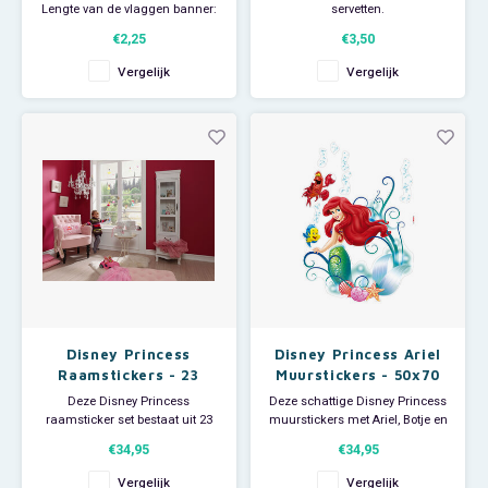
Lengte van de vlaggen banner:
servetten.
ca 2,3 meter.
Met afbeeldingen van
€2,25
€3,50
Materiaal: kunststof
Assepoester, Belle, Rapunzel en
Paw Patrol
Ariël, de kleine Zeemeermin
Vergelijk
Vergelijk
Afmeting per servet: 33 x 33 cm
Peppa Pig
Pluto
Pokemon
Sonic the Hedgehog
Spiderman
Disney Princess
Disney Princess Ariel
Star Wars
Raamstickers - 23
Muurstickers - 50x70
Stuks
cm
Deze Disney Princess
Deze schattige Disney Princess
raamsticker set bestaat uit 23
muurstickers met Ariel, Botje en
Super Mario
stickers en fleuren de ramen
Sebastiaan brengen de
€34,95
€34,95
van iedere kinderkamer of
onderwaterwereld tot leven in de
speelkamer op. Er zijn 6 grote
speel- of kinderkamer. De set
Thomas de Trein
Vergelijk
Vergelijk