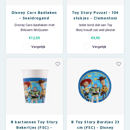
Disney Cars Badlaken
Toy Story Puzzel - 104
- Sneldrogend
stukjes - Clementoni
Disney Cars badlaken met
Ieder kind dat van Toy
Bliksem McQueen
Story houdt zal veel plezier
De grote handdoek is ideaal
hebben van deze Disney
€12,50
€9,95
voor thuisgebruik, voor bij de
legpuzzel die uit 104 stukjes
zwemles of als strandlaken om
bestaat. De Toy Story puzzel
Vergelijk
Vergelijk
op te luieren op het strand, in de
heeft een afbeelding met Buzz
tuin of bij het zwembad.
Lightyear, Woodie, Jessie en Bo
Peep.
Afmeting: 70 x 140 cm.
Materiaal: 100% polyester;
Afmeting als de puzzel is
sneldrogen
gelegd: 48,5 x 33,5 cm
8 kartonnen Toy Story
8 Toy Story Bordjes 23
Bekertjes (FSC) -
cm (FSC) - Disney