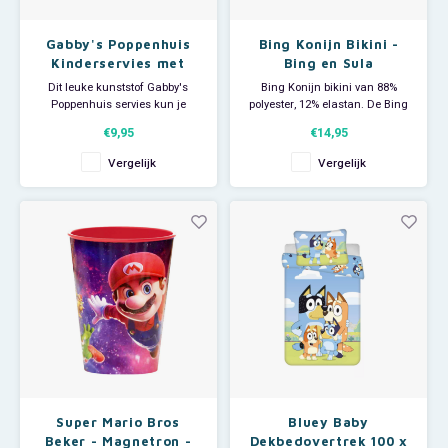
Gabby's Poppenhuis
Bing Konijn Bikini -
Kinderservies met
Bing en Sula
Beker - Magnetron
Dit leuke kunststof Gabby's
Bing Konijn bikini van 88%
Poppenhuis servies kun je
polyester, 12% elastan. De Bing
gebruiken voor je ontbijt, lunch
Bunny bikini heeft een print met
€9,95
€14,95
en avondeten. Dat eet een stuk
Bing en Sula en is in leuke
gezelliger! Het 3
regenboog kleuren.
Vergelijk
Vergelijk
delige plastic eetsetje bestaat
uit een plat kinderbord,
diep bord en beker. De
borden zijn voorzien van antislib
aan d
Super Mario Bros
Bluey Baby
Beker - Magnetron -
Dekbedovertrek 100 x