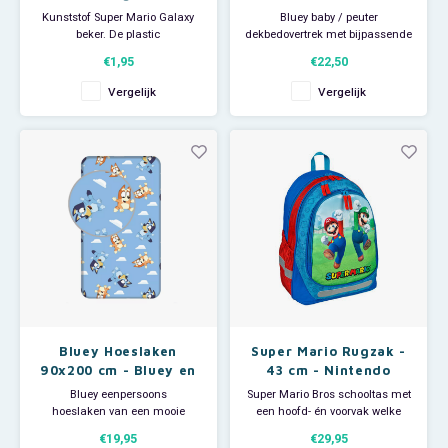
Galaxy
135 cm
Kunststof Super Mario Galaxy
Bluey baby / peuter
beker. De plastic
dekbedovertrek met bijpassende
Nintendo drinkbeker heeft een
kussensloop. Deze
€1,95
€22,50
inhoud van 260 ml en is
dekbedhoes is dubbelzijdig te
geschikt voor in de magnetron
gebruiken en zorgt ervoor dat je
Vergelijk
Vergelijk
Let op: dit artikel is niet geschikt
kleine schat met een glimlach
voor de vaatwasser. Eenvoudig
in slaap valt. Met een print van
af te spoelen onder de kraan
Bluey, Bingo en papa en mama.
onder handwarm water.
Materiaal: 100 % katoen.
Bluey Hoeslaken
Super Mario Rugzak -
90x200 cm - Bluey en
43 cm - Nintendo
Bingo
Bluey eenpersoons
Super Mario Bros schooltas met
hoeslaken van een mooie
een hoofd- én voorvak welke
kwaliteit. Dankzij de elastische
beiden sluiten d.m.v. een rits.
€19,95
€29,95
banden rond de matras, past
Aan de zijkant zit een elastisch