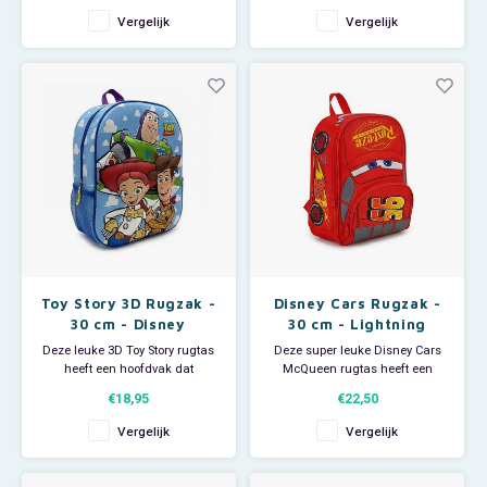
Lightyear.
Vergelijk
Vergelijk
Je Toy Story kinderfeestje kan
Afmeting: 28 cm.
beginnen!
Maakt de kamer extra feestelijk.
Je Toy Story kinderfeestje kan
beginnen!
Toy Story 3D Rugzak -
Disney Cars Rugzak -
30 cm - Disney
30 cm - Lightning
McQueen
Deze leuke 3D Toy Story rugtas
Deze super leuke Disney Cars
heeft een hoofdvak dat
McQueen rugtas heeft een
voldoende ruimte biedt voor je
hoofdvak en voorvak. Het
€18,95
€22,50
schoolspulletjes. Aan de zijkant
hoofdvak biedt voldoende
een handig vakje voor het
ruimte voor je schoolspulletjes.
Vergelijk
Vergelijk
opbergen van je bidon. De Toy
Het voorvak is handig voor al
Story rugzak sluit d.m.v. een rits
die spulletjes die je snel bij de
en de schouderbanden zijn in
hand moet hebben. De Bliksem