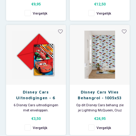
deze mooie en trendy Pokemon
regenjas! De kinder regenjas
€9,95
€12,50
zwembroek van Pikachu.
heeft op op de voorkant de tekst
Materiaal: 88% polyester en 12%
'95, lightning McQueen" en op
Vergelijk
Vergelijk
elastan.
de achterkant een grote
afbeelding van Bliksem
McQueen met de tekst '7 time
champ' Materiaal: 100
Disney Cars
Disney Cars Vlies
Uitnodigingen - 6
Behangrol - 1005x53
Stuks
cm - Let's Race
6 Disney Cars uitnodigingen
Op dit Disney Cars behang zie
met enveloppen.
je Lightning McQueen, Cruz
Ramirez en Jackson Storm uit
€3,50
€24,95
de Disney Pixar's Cars films. Ze
zijn omringd door iconische
Vergelijk
Vergelijk
elementen zoals geblokte