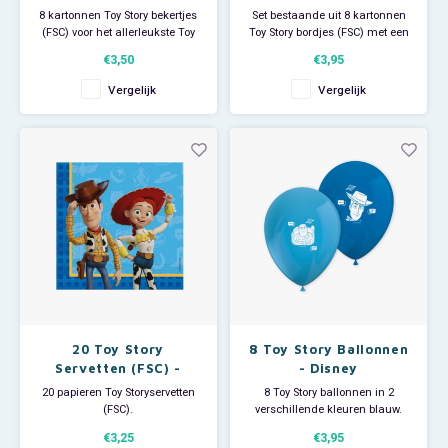
Disney
8 kartonnen Toy Story bekertjes
Set bestaande uit 8 kartonnen
(FSC) voor het allerleukste Toy
Toy Story bordjes (FSC) met een
Story kinderfeestje.
afbeelding van Woody, Buzz
€3,50
€3,95
Inhoud per Disney beker: 200
Lightyear en Jessie.
ml.
Afmeting per bordje: Ø 23 cm.
Vergelijk
Vergelijk
De bekers hebben een
Leuk om bv. pannenkoeken of
afbeelding met Woody, Buzz
frietjes op te serveren.
Lightyear en Jessie.
Je Toy Storykinderfeestje kan
Je Toy Story feestje kan
beginnen!
beginnen!
20 Toy Story
8 Toy Story Ballonnen
Servetten (FSC) -
- Disney
Disney
20 papieren Toy Storyservetten
8 Toy Story ballonnen in 2
(FSC).
verschillende kleuren blauw.
Afmeting per 2-laags Disney
Iedere Disney ballon heeft een
€3,25
€3,95
servet: 33 x 33 cm.
afbeelding van Woody of Buzz