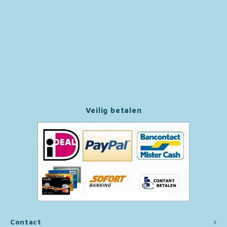
Paw Patrol
Peppa Pig
Pluto
Pokemon
Veilig betalen
Sonic the Hedgehog
Spiderman
Star Wars
Super Mario
Thomas de Trein
Contact