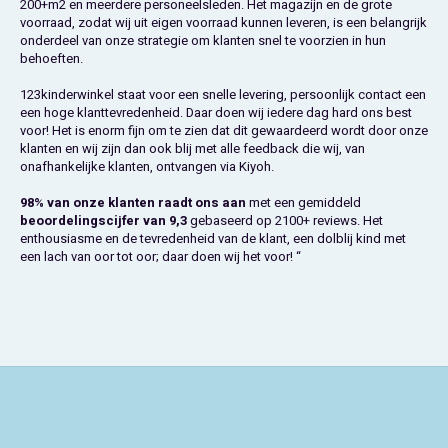
200+m2 en meerdere personeelsleden. Het magazijn en de grote
Jurassic World
Vloerkleden
My Little Pony Feestartikelen
Trolley's & Reiskoffers
voorraad, zodat wij uit eigen voorraad kunnen leveren, is een belangrijk
onderdeel van onze strategie om klanten snel te voorzien in hun
Lady en de Vagebond
Stoelen & Tafels
Ninja Turtles Feestartikelen
Weekendtassen
behoeften.
123kinderwinkel staat voor een snelle levering, persoonlijk contact een
Lilo en Stitch
Paw Patrol Feestartikelen
Zonnebrillen
een hoge klanttevredenheid. Daar doen wij iedere dag hard ons best
voor! Het is enorm fijn om te zien dat dit gewaardeerd wordt door onze
klanten en wij zijn dan ook blij met alle feedback die wij, van
Lion King
Peppa Pig Feestartikelen
onafhankelijke klanten, ontvangen via Kiyoh.
Marie Cat
Pokémon Feestartikelen
98% van onze klanten raadt ons aan
met een gemiddeld
beoordelingscijfer van 9,3
gebaseerd op 2100+ reviews. Het
enthousiasme en de tevredenheid van de klant, een dolblij kind met
Mickey Mouse
Sonic Feestartikelen
een lach van oor tot oor; daar doen wij het voor! “
Minecraft
Spiderman Feestartikelen
Minions
Super Mario Feestartikelen
Minnie Mouse
Toy Story Feestartikelen
My Little Pony
Vaiana Feestartikelen