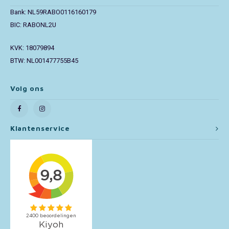
Bank: NL59RABO0116160179
Toy Story
BIC: RABONL2U
Turtles (TMNT)
KVK: 18079894
BTW: NL001477755B45
Vaiana
Volg ons
Wish
Klantenservice