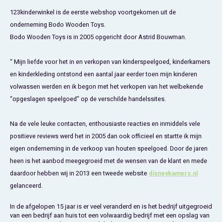
Bluey
Kinderbedden
Kokskleding
Baby Speelgoed
Disney Cars Feestartikelen
Baseball Caps & Petten
Servetten
123kinderwinkel is de eerste webshop voortgekomen uit de
Teens
onderneming Bodo Wooden Toys.
Brandweerman Sam
Klokken & Wekkers
Mode Accessoires
Baby T-shirts
Disney Frozen Feestartikelen
Handtasjes & Schoudertasjes
Tafelkleden
Bodo Wooden Toys is in 2005 opgericht door Astrid Bouwman.
Disney Cars
Kussens
Ondergoed & Sokken
Luiertassen
Disney Princess Feestartikelen
Horloges
Wegwerp Servies
“ Mijn liefde voor het in en verkopen van kinderspeelgoed, kinderkamers
en kinderkleding ontstond een aantal jaar eerder toen mijn kinderen
Disney Frozen
Lampen
Onesies
Knuffeltjes
Gaby's Poppenhuis Feestartikelen
Paraplu's, Regenjassen en Regenlaarzen
volwassen werden en ik begon met het verkopen van het welbekende
“opgeslagen speelgoed” op de verschilde handelssites.
Disney Princess
Muurstickers, Raamstickers & Posters
Pyjama's & Shortama's
Rompertjes
Lilo & Stitch Feestartikelen
Plaids
Na de vele leuke contacten, enthousiaste reacties en inmiddels vele
Dombo
Opbergmanden & opbergboxen
Pantoffels
Slabbetjes
Mickey Mouse Feestartikelen
Portemonnees
positieve reviews werd het in 2005 dan ook officieel en startte ik mijn
eigen onderneming in de verkoop van houten speelgoed. Door de jaren
Donald Duck
Opbergrekken en speelgoedkisten
Regenjassen & Regenlaarzen
Minecraft Feestartikelen
Slaapmaskers
heen is het aanbod meegegroeid met de wensen van de klant en mede
daardoor hebben wij in 2013 een tweede website
disneykamers.nl
Gabby's Poppenhuis
Prullenbakken
Sweaters & Hoodies
Minions Feestartikelen
Slaapzakken
gelanceerd.
Hello Kitty
Slaapzakken & Readynaps
T-shirts & Longsleeves
Minnie Mouse Feestartikelen
Toilettassen & Verzorging
In de afgelopen 15 jaar is er veel veranderd en is het bedrijf uitgegroeid
van een bedrijf aan huis tot een volwaardig bedrijf met een opslag van