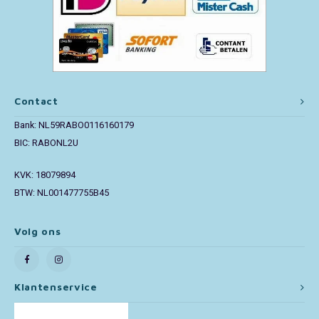
Paw Patrol
Peppa Pig
Contact
Pluto
Bank: NL59RABO0116160179
Pokemon
BIC: RABONL2U
Sonic the Hedgehog
KVK: 18079894
BTW: NL001477755B45
Spiderman
Volg ons
Star Wars
Super Mario
Klantenservice
Thomas de Trein