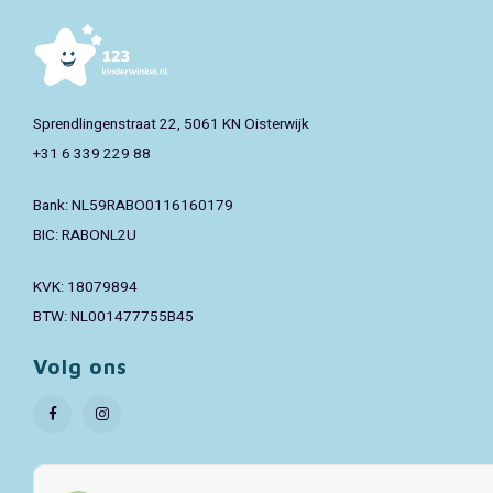
Sprendlingenstraat 22, 5061 KN Oisterwijk
+31 6 339 229 88
Bank: NL59RABO0116160179
BIC: RABONL2U
KVK: 18079894
BTW: NL001477755B45
Volg ons