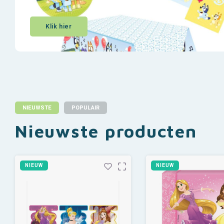
Klik hier
NIEUWSTE
POPULAIR
Nieuwste producten
NIEUW
NIEUW