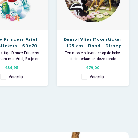
y Princess Ariel
Bambi Vlies Muursticker
tickers - 50x70
-125 cm - Rond - Disney
cm
attige Disney Princess
Een mooie blikvanger op de baby-
ers met Ariel, Botje en
of kinderkamer; deze ronde
stiaan brengen de
Disney zelfklevende vlies
€34,95
€79,00
rwereld tot leven in de
muursticker van Bambi en zijn
of kinderkamer. De set
vriendjes Stampertje en Bloempje.
Vergelijk
Vergelijk
tickers waarmee je zelf
positie kunt bepalen.
- Doorsnede: 125 cm.
- Bestaat uit 1 deel.
vel: breed 50 x hoog 70
- Materiaal: zelfklevend vlies.
cm.
- FSC gecertificeerd.
Euro
-