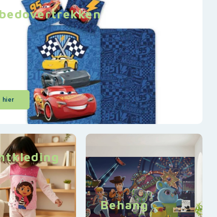
bedovertrekken
k hier
htkleding
Behang