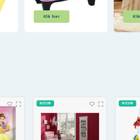
Klik hier
Kli
NIEUW
NIEUW