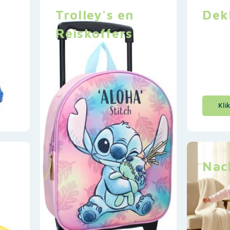
Trolley's en
Dek
Reiskoffers
Kli
Nac