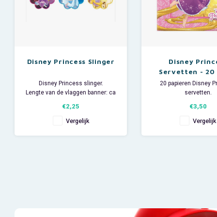
Disney Princess Slinger
Disney Princ
Servetten - 20
Disney Princess slinger.
20 papieren Disney P
Lengte van de vlaggen banner: ca
servetten.
2,3 meter.
Met afbeeldingen
€2,25
€3,50
Materiaal: kunststof
Assepoester, Belle, Ra
Ariël, de kleine Zee
Vergelijk
Vergelijk
Afmeting per servet: 3