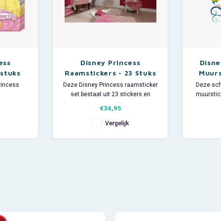
ess
Disney Princess
Disne
 stuks
Raamstickers - 23 Stuks
Muurs
rincess
Deze Disney Princess raamsticker
Deze sch
set bestaat uit 23 stickers en
muurstick
 van
fleuren de ramen van iedere
Seba
€34,95
punzel en
kinderkamer of speelkamer op. Er
onderwate
meermin
zijn 6 grote en 17 decoratieve
speel- 
Vergelijk
3 x 33 cm
raamstickers. De grote stickers
bevat 8 s
zijn van Sneeuwwitje, Belle, Tiana,
de com
Assepoester, Doornroosje en Ari
Afmeting 