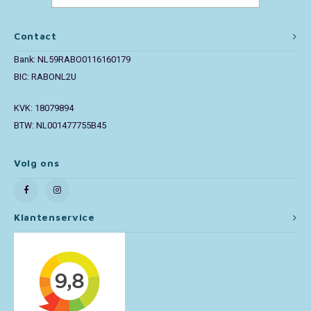
Paw Patrol
Contact
Bank: NL59RABO0116160179
Peppa Pig
BIC: RABONL2U
Pluto
KVK: 18079894
BTW: NL001477755B45
Pokemon
Volg ons
Sonic the Hedgehog
Spiderman
Klantenservice
Star Wars
Super Mario
Thomas de Trein