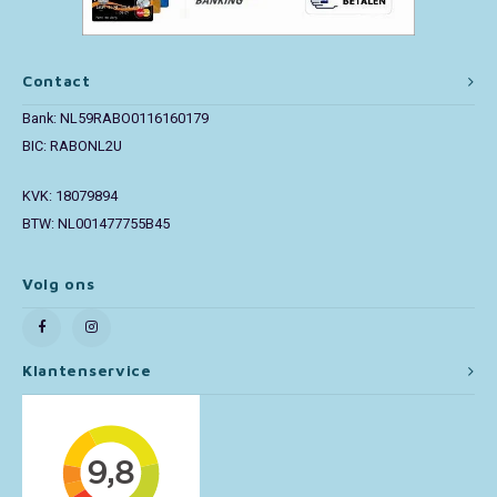
Paw Patrol
Contact
Peppa Pig
Bank: NL59RABO0116160179
BIC: RABONL2U
Pluto
KVK: 18079894
Pokemon
BTW: NL001477755B45
Sonic the Hedgehog
Volg ons
Spiderman
Klantenservice
Star Wars
Super Mario
Thomas de Trein