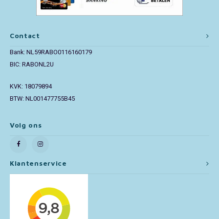
Paw Patrol
Contact
Peppa Pig
Bank: NL59RABO0116160179
BIC: RABONL2U
Pluto
KVK: 18079894
Pokemon
BTW: NL001477755B45
Sonic the Hedgehog
Volg ons
Spiderman
Klantenservice
Star Wars
Super Mario
Thomas de Trein