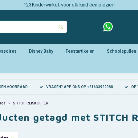
123Kinderwinkel; voor elk kind een plezier!
essoires
Disney Baby
Feestartikelen
Schoolspullen
EIGEN VOORRAAD
VRAGEN? APP ONS OP +31633922988
OP 
ags
STITCH REISKOFFER
ducten getagd met STITCH 
keken