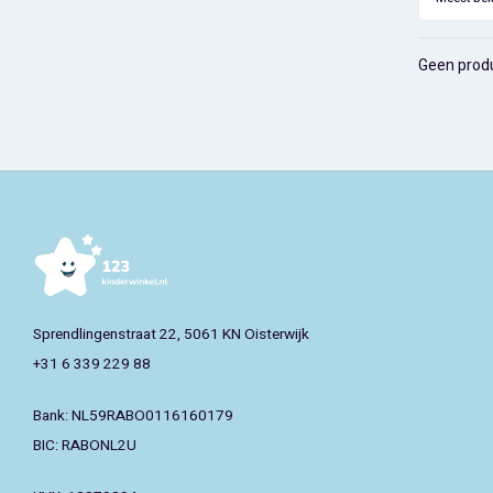
Geen produ
Sprendlingenstraat 22, 5061 KN Oisterwijk
+31 6 339 229 88
Bank: NL59RABO0116160179
BIC: RABONL2U