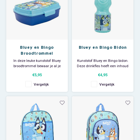
Bluey en Bingo
Bluey en Bingo Bidon
Broodtrommel
In deze leuke kunststof Bluey
Kunststof Bluey en Bingo bidon.
broodtrommel bewaar je al je
Deze drinkfles heeft een inhoud
boterhammen en stukjes fruit.
400 ml. Kenmerken: - BPA vrij -
€5,95
€4,95
Op de deksel van deze Bluey
Niet geschikt voor de
lunchbox staat een afbeelding
magnetron - Niet geschikt voor
Vergelijk
Vergelijk
van Bluey en Bingo. Let op: dit
de vaatwasser. - Officieel licentie
artikel is niet geschikt voor de
artikel.
vaatwasser. Niet krasvast.
Eenvoudig