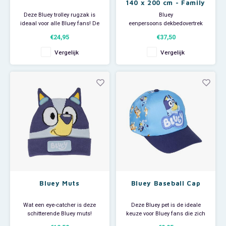
140 x 200 cm - Family
Deze Bluey trolley rugzak is
Bluey
ideaal voor alle Bluey fans! De
eenpersoons dekbedovertrek
blauwe trolley heeft een
met bijpassende kussensloop.
€24,95
€37,50
hoofdvak en een voorvak welke
Deze vrolijke dekbedhoes is
beiden sluiten d.m.v. een rits.
dubbelzijdig te gebruiken.
Vergelijk
Vergelijk
De koffer heeft een all-over print
Afmeting dekbedovertrek: 140 x
van Bluey en Bingo en op het
200 cm. Afmeting kussensloop
voorvak een grote print van
70 x 90 cm. Materiaal: 100%
beiden. Het hoo
katoen.
Bluey Muts
Bluey Baseball Cap
Wat een eye-catcher is deze
Deze Bluey pet is de ideale
schitterende Bluey muts!
keuze voor Bluey fans die zich
Hiermee steelt je kind absoluut
willen beschermen tegen de