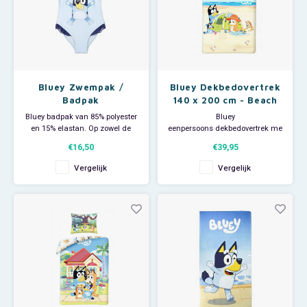
Bluey Zwempak /
Bluey Dekbedovertrek
Badpak
140 x 200 cm - Beach
Bluey badpak van 85% polyester
Bluey
en 15% elastan. Op zowel de
eenpersoons dekbedovertrek met
voor- als achterkant van dit
bijpassende kussensloop. Deze
€16,50
€39,95
zwempak staat Bluey
vrolijke dekbedhoes is
afgebeeld. Prijs is per stuk.
dubbelzijdig te gebruiken en
Vergelijk
Vergelijk
Helemaal trendy naar de
heeft een afbeelding
zwemles of naar het strand!
met Bluey, Bingo en papa en
mama op het strand Afmeting
dekbedovertrek: 140 x 200 cm.
Afmeting kussensloop 70