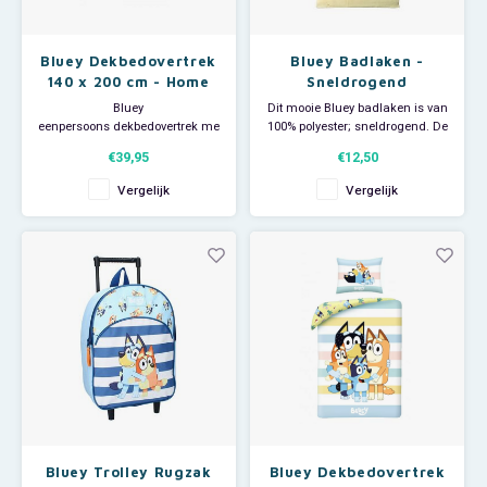
Bluey Dekbedovertrek
Bluey Badlaken -
140 x 200 cm - Home
Sneldrogend
Bluey
Dit mooie Bluey badlaken is van
eenpersoons dekbedovertrek met
100% polyester; sneldrogend. De
bijpassende kussensloop. Deze
Bluey handdoek is ideaal voor
€39,95
€12,50
vrolijke dekbedhoes is
thuisgebruik of bij de zwemles
dubbelzijdig te gebruiken en
maar ook groot genoeg om
Vergelijk
Vergelijk
heeft een afbeelding
als strandlaken te gebruiken
met Bluey, Bingo en papa en
als je een dagje naar zee gaat.
mama. Afmeting
Afmeting: 70 x 140 cm.
dekbedovertrek: 140 x 200 cm.
Afmeting kussensloop 70 x
90 cm. Mat
Bluey Trolley Rugzak
Bluey Dekbedovertrek