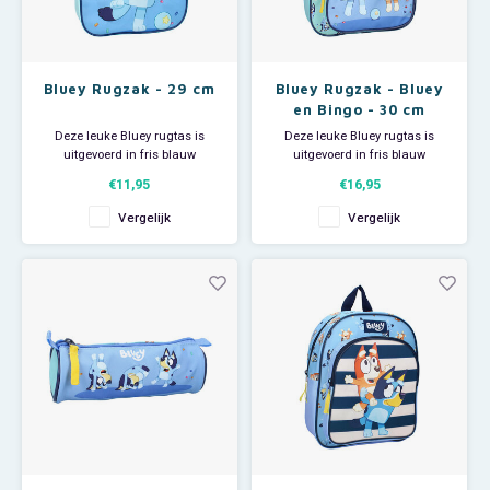
Bluey Rugzak - 29 cm
Bluey Rugzak - Bluey
en Bingo - 30 cm
Deze leuke Bluey rugtas is
Deze leuke Bluey rugtas is
uitgevoerd in fris blauw
uitgevoerd in fris blauw
polyester en heeft een grote print
polyester en heeft een print met
€11,95
€16,95
met Bluey en aan de bovenkant
Bluey en Bingo. Het ruime
kleinere prints van Bluey en
hoofdvak biedt voldoende
Vergelijk
Vergelijk
Bingo. Het ruime hoofdvak biedt
ruimte voor je schoolspulletjes.
voldoende ruimte voor je
De schouderbanden zijn in
schoolspulletjes en sluit d.m.v.
lengte verstelbaar en dragen
een rits. De schoud
hierdoor altijd comfortabel. De