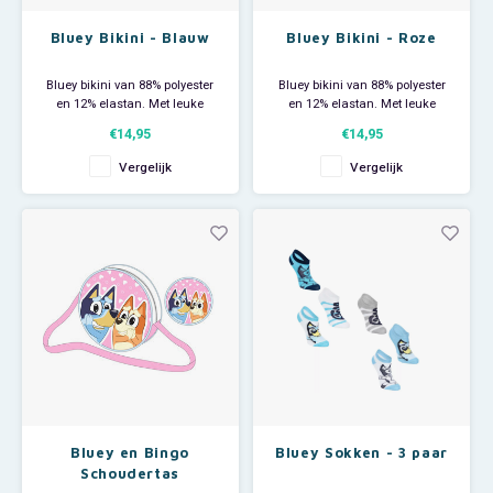
Bluey Bikini - Blauw
Bluey Bikini - Roze
Bluey bikini van 88% polyester
Bluey bikini van 88% polyester
en 12% elastan. Met leuke
en 12% elastan. Met leuke
rushes langs de pijpjes en
rushes langs de pijpjes en
€14,95
€14,95
schouderbandjes. Helemaal
schouderbandjes. Helemaal
trendy naar de zwemles of naar
trendy naar de zwemles of naar
Vergelijk
Vergelijk
het strand!
het strand!
Bluey en Bingo
Bluey Sokken - 3 paar
Schoudertas