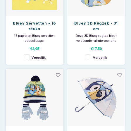
My Little Pony
Paw Patrol
Bluey Servetten - 16
Bluey 3D Rugzak - 31
stuks
cm
16 papieren Bluey servetten;
Deze 3D Bluey rugtas biedt
Peppa Pig
dubbellaags.
voldoende ruimte voor alle
Afmeting per servet: 33 x 33 cm.
spullen voor een dagje school of
€3,95
€17,50
uit. Aan de zijkant van deze
Pluto
Bluey rugzak bevindt zich een
Vergelijk
Vergelijk
handig opbergvak voor een
Pokemon
bidon of drinkfles. De
schouderbanden zijn in lengte
verstelbaar en dragen hierdoor
Sonic the Hedgehog
Spiderman
Star Wars
Super Mario