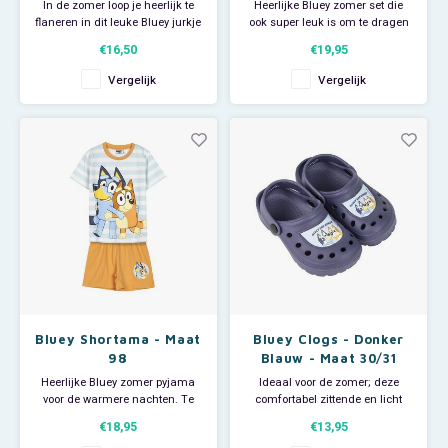
In de zomer loop je heerlijk te
Heerlijke Bluey zomer set die
flaneren in dit leuke Bluey jurkje
ook super leuk is om te dragen
van heerlijk dragend jersey
als shortama of tijdens de
€16,50
€19,95
katoen.
gymles.
Natuurlijk staat Bluey afgebeeld
Te dragen door zowel jongens
Vergelijk
Vergelijk
op deze mooie zomerjurk.
als meisjes.
Materiaal: 100% katoen.
Deze leuke Bluey set heeft een
shirt met korte mouwen en een
short. Beiden voorzien van een
afbeelding van Bluey
Bluey Shortama - Maat
Bluey Clogs - Donker
98
Blauw - Maat 30/31
Heerlijke Bluey zomer pyjama
Ideaal voor de zomer; deze
voor de warmere nachten. Te
comfortabel zittende en licht
dragen door zowel jongens als
dragende Bluey clogs.
€18,95
€13,95
meisjes.
De Bluey Clogs zijn makkelijk