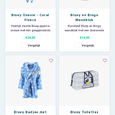
Bluey Onesie - Coral
Bluey en Bingo
Fleece
Wandklok
Heerlijk zachte Bluey pyjama
Kunststof Bluey en Bingo
onesie met een geappliceerde
wandklok met een doorsnede
afbeelding van Bluey.
van ca 25,4 cm. Werkt op 1 A
€24,95
€14,95
Deze jumpsuit is ook superleuk
batterij (niet mee geleverd).
om als huispak te gebruiken op
Vergelijk
Vergelijk
een luie zondag. Aan de
voorkant zit een lange rits voor
makkelijk aan- en uittrekken.
Materiaal: 100% polye
Bluey Badjas met
Bluey Toilettas