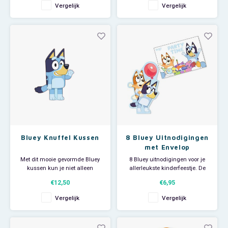
De stevige plastic
Geschikt voor de magnetron en
Vergelijk
Vergelijk
placemat heeft een print
vaatwasser. Wordt geleverd in
met Bluey en Bingo. Afmeting:
giftbox.
ca 43 x 28 cm.
Bluey Knuffel Kussen
8 Bluey Uitnodigingen
met Envelop
Met dit mooie gevormde Bluey
8 Bluey uitnodigingen voor je
kussen kun je niet alleen
allerleukste kinderfeestje. De
heerlijk knuffelen maar het is
uitnodigingen worden geleverd
€12,50
€6,95
ook een leuke decoratie op de
met envelop. De voorpret voor je
kinderkamer. Materiaal: 100%
Bluey feestje kan beginnen!
Vergelijk
Vergelijk
polyester. Afmeting: ca 35 x 27
cm.