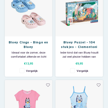
Bluey Clogs - Bingo en
Bluey Puzzel - 104
Bluey
stukjes - Clementoni
Ideaal voor de zomer; deze
Ieder kind dat van Bluey houdt
comfortabel zittende en licht
zal veel plezier hebben van
dragende Bluey en Bingo
deze Bluey legpuzzel die uit 104
€13,95
€9,95
clogs. De Bluey Clogs zijn
stukjes bestaat. De Bluey puzzel
makkelijk aan- en uit te trekken
heeft een afbeelding met Bluey,
Vergelijk
Vergelijk
en geschikt voor jongens en
Bingo en hun mama.
meisjes. Materiaal: 100% eva.
Afmeting: 38 x 27 cm. En ben
Leverbaar in roze en lichtblauw.
je klaar met puzzelen dan kun
je de legpuz