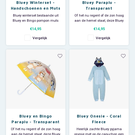
Bluey Winterset -
Bluey Paraplu -
Thomas de Trein
Handschoenen en Muts
Transparant
Bluey winterset bestaande uit
Of het nu regent of de zon hoog
Bluey en Bingo pompon muts
aan de hemel staat, deze Bluey
Toy Story
en handschoenen.
paraplu is altijd een echte
€14,95
€14,95
Materiaal: 50% acryl/50%
blikvanger. Middels het
Turtles (TMNT)
polyester.
aangenaaide band met
Vergelijk
Vergelijk
drukkertje wordt de paraplu heel
makkelijk samengevouwen en
Vaiana
vastgezet.
Wish
Bluey en Bingo
Bluey Onesie - Coral
Paraplu - Transparant
Fleece
Of het nu regent of de zon hoog
Heerlijk zachte Bluey pyjama
aan de hemel staat, deze Bluey
onesie met op de capuchon een