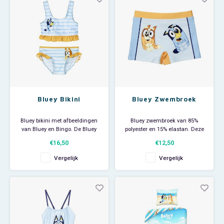
Bluey Bikini
Bluey Zwembroek
Bluey bikini met afbeeldingen
Bluey zwembroek van 85%
van Bluey en Bingo. De Bluey
polyester en 15% elastan. Deze
bikini heeft mooie rushes langs
modieuze zwemboxer is
€16,50
€12,50
het bikini broekje en het hesje.
helemaal volgens de laatste
Materiaal: 85% polyester en 15%
zomertrend en heeft een
Vergelijk
Vergelijk
elastan.
afbeelding van Bluey en Bingo.