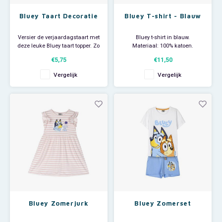
Bluey Taart Decoratie
Bluey T-shirt - Blauw
Versier de verjaardagstaart met
Bluey t-shirt in blauw.
deze leuke Bluey taart topper. Zo
Materiaal: 100% katoen.
maak je de taart extra feestelijk.
€5,75
€11,50
Afmeting: ca 26 x 15 cm.
Helemaal trendy de zomer in!
Vergelijk
Vergelijk
Bluey feestartikelen voor het
allerleukste Bluey kinderfeestje!
Bluey Zomerjurk
Bluey Zomerset