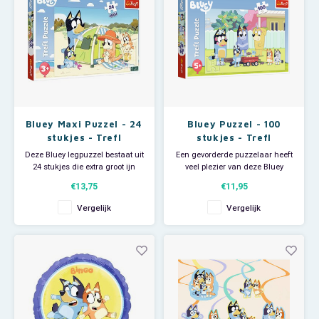
cm.
Advi
Bluey Maxi Puzzel - 24
Bluey Puzzel - 100
stukjes - Trefl
stukjes - Trefl
Deze Bluey legpuzzel bestaat uit
Een gevorderde puzzelaar heeft
24 stukjes die extra groot ijn
veel plezier van deze Bluey
voor de kleine kinderhandjes.
legpuzzel die bestaat uit 100
€13,75
€11,95
Ieder kind dat van puzzelen
stukjes.
houdt zal veel plezier hebben
Afmeting: 41 x 27,5 cm.
Vergelijk
Vergelijk
van deze mooie Bluey 'Great
Day' puzzel.
Groot genoeg voor een paar
uurtjes puzzel plezier!
Adviesleeftijd: 3+.
Adviesleeftijd: 5+