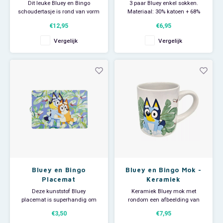
Dit leuke Bluey en Bingo
3 paar Bluey enkel sokken.
schoudertasje is rond van vorm
Materiaal: 30% katoen + 68%
en sluit d.m.v. een rits. Op de
polyester + 2% elastan.
€12,95
€6,95
voorkant heeft de
Verkrijgbaar in 2 verschillende
Bluey schoudertas een print van
sets van 3 stuks. Worden
Vergelijk
Vergelijk
Bluey en Bingo. Ieder meisje zal
willekeurig uitgeleverd. Prijs is
blij zijn met deze crossbody
per set.
schoudertas. Afmeting: 15 x 15
cm. Materiaal: 100%
Bluey en Bingo
Bluey en Bingo Mok -
Placemat
Keramiek
Deze kunststof Bluey
Keramiek Bluey mok met
placemat is superhandig om
rondom een afbeelding van
als onderlegger te gebruiken bij
Bluey en Bingo. Inhoud van
€3,50
€7,95
je ontbijt, lunch of avondeten.
deze drinkbeker: 235 ml.