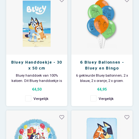
Bluey Handdoekje - 30
6 Bluey Ballonnen -
x 50 cm
Bluey en Bingo
Bluey handdoek van 100%
6 gekleurde Bluey ballonnen; 2 x
katoen. Dit Bluey handdoekje is
blauw, 2 x oranje, 2 x groen.
ideaal voor thuisgebruik als
Afmeting: 27,5 cm. Je Bluey
€4,50
€4,95
gastendoekje en leuk op de
kinderfeestje kan beginnen!
kinderkamer of badkamer.
Vergelijk
Vergelijk
Tanden poetsen en gezichtjes
wassen zal nooit meer een
probleem zijn. Afmeting: 30 x 50
cm. Materiaal: 100% katoe