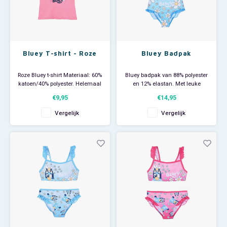
Bluey T-shirt - Roze
Bluey Badpak
Roze Bluey t-shirt Materiaal: 60%
Bluey badpak van 88% polyester
katoen/40% polyester. Helemaal
en 12% elastan. Met leuke
trendy de zomer in!
rushes langs de pijpjes.
€9,95
€14,95
Helemaal trendy naar de
zwemles of naar het strand!
Vergelijk
Vergelijk