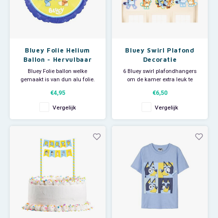
Bluey Folie Helium
Bluey Swirl Plafond
Ballon - Hervulbaar
Decoratie
Bluey Folie ballon welke
6 Bluey swirl plafondhangers
gemaakt is van dun alu folie.
om de kamer extra leuk te
Deze ballon is te vullen met
versieren in Bluey thema.
€4,95
€6,50
lucht of helium en hervulbaar.
Lengte 30 tot 60 cm.
Een 'klepje' zorgt ervoor dat er
Vergelijk
Vergelijk
geen gas ontsnapt.
Bluey feestartikelen voor het
Doorsnede: ca 43 cm.
allerleukste Bluey kinderfeestje!