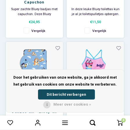
Capuchon
Super zachte Bluey badjas met
In deze leuke Bluey toilettas kun
capuchon. Deze Bluey
je al je toiletspulletjes opbergen.
ochtendjas houd je lekker warm
Ideaal voor vakanties, als je
€24,95
€11,50
en draagt heerlijk comfortabel
gaat logeren of gaat sporten.
als je net je bed uitstapt of als je
Afmeting: ca 17 x 10 cm.
Vergelijk
Vergelijk
klaar bent met de zwemles. De
Materiaal: polyester.
badjas heeft aan de achterkant
een elastische tailleband en
sluit aan de v
Door het gebruiken van onze website, ga je akkoord met
het gebruik van cookies om onze website te verbeteren.
Dit bericht verbergen
Meer over cookies »
Bluey Hoeslaken
Bluey Bikini
90x200 cm - Bluey en
Bingo
Bluey eenpersoons
Bluey bikini van 88% polyester
0
0
Vergelijk producten
hoeslaken van een mooie
en 12% elastan. Het
kwaliteit. Dankzij de elastische
bikinibroekje heeft een grote