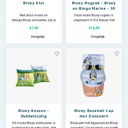
Bluey Etui
Bluey Rugzak - Bluey
en Bingo Marine - 30
cm
Met deze mooie en
Deze leuke Bluey rugtas is
stevige Bluey schooletui zal je
uitgevoerd in fris blauw met
vrolijk de dag doorkomen op
marine streep polyester en heeft
€7,95
€16,95
school! De Bluey pennenzak
een print met Bluey en Bingo.
biedt voldoende ruimte voor al je
Het ruime hoofdvak biedt
Vergelijk
Vergelijk
schrijfwaren. Op de voorkant
voldoende ruimte voor je
van de Bluey etui een vrolijke
schoolspulletjes. De
print van buitelende Bluey en op
schouderbanden zijn in lengte
de achterkant Bluey en
verstelbaar en dragen hierdoor
alti
Bluey Kussen -
Bluey Baseball Cap
Dubbelzijdig
met Zonnebril
Dit mooie Bluey sierkussen is
Bluey pet met bijpassende Bluey
dubbelzijdig te gebruiken. Het
zonnebril. De baseball cap heeft