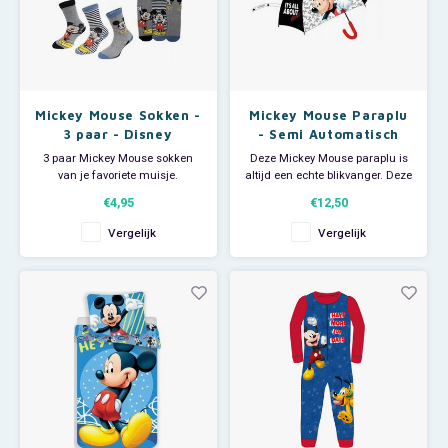
Mickey Mouse Sokken -
Mickey Mouse Paraplu
3 paar - Disney
- Semi Automatisch
3 paar Mickey Mouse sokken
Deze Mickey Mouse paraplu is
van je favoriete muisje.
altijd een echte blikvanger. Deze
Materiaal: 48 % katoen + 50%
Disney paraplu heeft 8 metalen
€4,95
€12,50
polyester + 2% elastan. De
baleinen en is semi-
Disney Mickey Mouse
automatisch. Kom maar op met
Vergelijk
Vergelijk
kindersokken worden
die regen! Middels het
willekeurig uitgeleverd.
aangenaaide band met
drukkertje wordt de Disney
paraplu heel makkelijk
samengevouwen en v