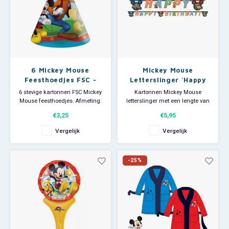
6 Mickey Mouse
Mickey Mouse
Feesthoedjes FSC -
Letterslinger 'Happy
Disney
Birthday'
6 stevige kartonnen FSC Mickey
Kartonnen Mickey Mouse
Mouse feesthoedjes. Afmeting:
letterslinger met een lengte van
Ø 12 x 16 cm. Je Mickey Mouse
ca 2 meter. Tekst van de Disney
€3,25
€5,95
kinderfeestje kan beginnen!
guirlande: 'happy birthday' Je
Mickey Mouse kinderfeestje kan
Vergelijk
Vergelijk
beginnen!
-25%