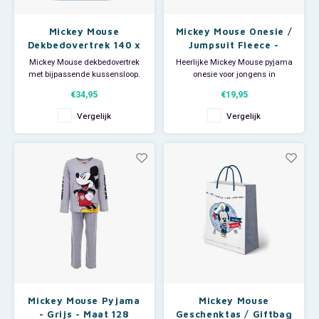
Mickey Mouse
Mickey Mouse Onesie /
Dekbedovertrek 140 x
Jumpsuit Fleece -
200 cm - It's Me
Pluto - Maat 92/98
Mickey Mouse dekbedovertrek
Heerlijke Mickey Mouse pyjama
met bijpassende kussensloop.
onesie voor jongens in
Deze eenpersoons Disney
blauw/rood met een afbeelding
€34,95
€19,95
dekbedhoes is dubbelzijdig te
van Mickey en Pluto. Deze
gebruiken. Afmeting
Disney fleece jumpsuit is ook
Vergelijk
Vergelijk
dekbedovertrek: 140 x 200 cm.
superleuk om als huispak te
Afmeting kussensloop: 70 x 90
gebruiken op een luie zondag.
cm. Materiaal: 100% katoen.
Aan de voorkant zit een lange
Leuk om te combineren met e
rits voor makkelijk aan- e
Mickey Mouse Pyjama
Mickey Mouse
- Grijs - Maat 128
Geschenktas / Giftbag