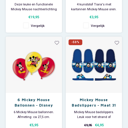
Zaklamp - Disney
Deze leuke en functionele
4 kunststof Tiara's met
Mickey Mouse nachtverlichting
kartonnen Mickey Mouse oren.
biedt kinderen een leuke 2 in 1
Leeftijdsadvies: vanaf 18
€19,95
€3,95
functie van nachtlampje en
maanden.
zaklamp om hun 's nachts te
Vergelijk
Vergelijk
helpen de weg naar de
Je Mickey Mouse kinderfeestje
badkamer te vinden. Het
kan beginnen!
nachtlampje gloeit zachtjes met
-50%
een geruststellende gloed en
wanne
6 Mickey Mouse
Mickey Mouse
Ballonnen - Disney
Badslippers - Maat 31
6 Mickey Mouse ballonnen.
Mickey Mouse badslippers.
Afmeting: ca 27,5 cm.
Leuk voor het strand of
zwembad maar natuurlijk ook
€5,95
€4,95
€9,95
Je Mickey Mouse kinderfeestje
om mee te douchen op de