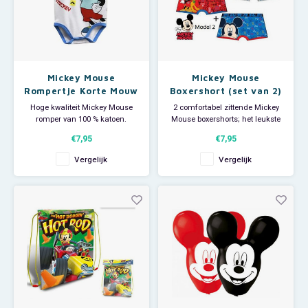
Mickey Mouse
Mickey Mouse
Rompertje Korte Mouw
Boxershort (set van 2)
- Disney Baby
- Maat 116/128
Hoge kwaliteit Mickey Mouse
2 comfortabel zittende Mickey
romper van 100 % katoen.
Mouse boxershorts; het leukste
Dit Disney Baby rompertje is
Disney jongens ondergoed!
€7,95
€7,95
leverbaar in de maten 50/56 -
Maat 116/128.
62/68 - 74/80 - 86 cm.
Leverbaar in diverse
Vergelijk
Vergelijk
uitvoeringen welke willekeurig
worden uitgeleverd.
Materiaal: 95% katoen, 5 %
elastan.