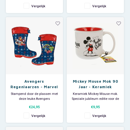
van anti-slip. Kleur: rood.
Disney kinderlaarsjes! De
Vergelijk
Vergelijk
Mickey kinderlaarzen hebben
een afsluitbare instap en aan
de binnenkant een
textielvoering. Door het
aantrekken van d
Avengers
Mickey Mouse Mok 90
Regenlaarzen - Marvel
Jaar - Keramiek
Stampend door de plassen met
Keramiek Mickey Mouse mok.
deze leuke Avengers
Speciale jubileum editie voor de
regenlaarsjes. Niets kan jou
90ste verjaardag van Mickey
€24,95
€9,95
nog deren met deze leuke
Mouse. Inhoud van deze Disney
Marvel kinderlaarsjes! De
drinkbeker: 385 ml.
Vergelijk
Vergelijk
Marvel Avengers kinderlaarzen
hebben een afsluitbare instap
en aan de binnenkant een