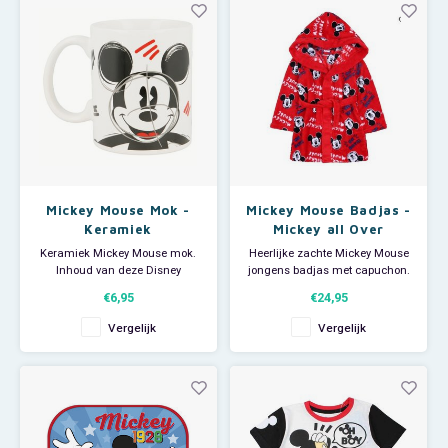
textielvoering. Door het
aantrekken
Mickey Mouse Mok -
Mickey Mouse Badjas -
Keramiek
Mickey all Over
Keramiek Mickey Mouse mok.
Heerlijke zachte Mickey Mouse
Inhoud van deze Disney
jongens badjas met capuchon.
drinkbeker: 325 ml. Magnetron
Deze fleece ochtendjas heeft
€6,95
€24,95
en vaatwasser bestendig.
een all-over print van Mickey
Mouse. De kinderbadjas draagt
Vergelijk
Vergelijk
licht en comfortabel en is ideaal
voor een luie zondag, na de
zwemles of op de camping.
Materiaal: 10