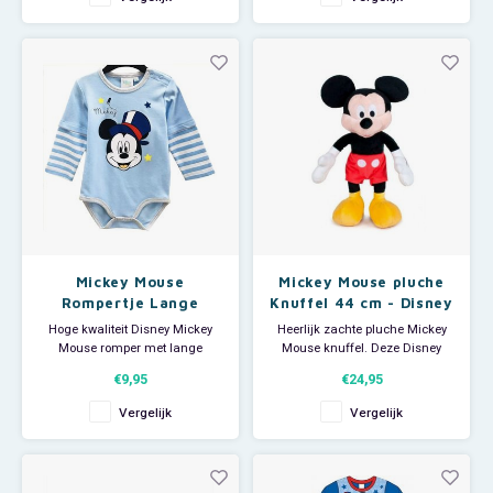
goed te gebruiken bij het leren
dekbedovertrek: 140 x 200 cm.
klok kijken.
Afmeting kussensloop: 63 x 63
cm. Materiaal: 100% microfiber.
Leuk om te combineren m
Mickey Mouse
Mickey Mouse pluche
Rompertje Lange
Knuffel 44 cm - Disney
Mouw - Disney Baby
Hoge kwaliteit Disney Mickey
Heerlijk zachte pluche Mickey
Mouse romper met lange
Mouse knuffel. Deze Disney
mouwen. Materiaal: 100%
knuffel heeft een afmeting van
€9,95
€24,95
katoen.
ca 44 cm en is heerlijk
knuffelbaar. Met zijn guitige
Vergelijk
Vergelijk
lach is hij binnen mum van tijd
je allerbeste vriendje.