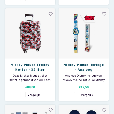
30. De pvc Mickey Mouse
Thomas de Trein
kinderlaarzen hebben een open
instap en aan de binnenkant
een textielvoering. Ze zijn
Toy Story
leverbaa
Turtles (TMNT)
Vaiana
Wish
Mickey Mouse Trolley
Mickey Mouse Horloge
Koffer - 32 liter
- Analoog
Deze Mickey Mouse trolley
Analoog Disney horloge van
koffer is gemaakt van ABS; een
Mickey Mouse. Dit leuke Mickey
duurzaam en lichtgewicht
Mouse kinderhorloge heeft op
€89,00
€12,50
materiaal. De stuurstang van
de horlogeband en wijzerplaat
deze Disney cabinekoffer trek je
een afbeelding van je favoriete
Vergelijk
Vergelijk
met gemak uit zodat je bagage
muisje.
makkelijk is mee te nemen.
Aan de bovenkant van deze
ruime Mickey Mouse koffer be