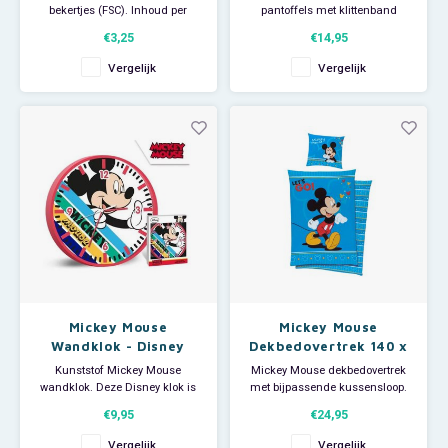
bekertjes (FSC). Inhoud per
pantoffels met klittenband
Disney feestbeker: 200 ml. Je
sluiting. Maat 25.
€3,25
€14,95
Mickey Mouse kinderfeestje kan
beginnen!
Vergelijk
Vergelijk
Mickey Mouse
Mickey Mouse
Wandklok - Disney
Dekbedovertrek 140 x
200 cm - Let's Go
Kunststof Mickey Mouse
Mickey Mouse dekbedovertrek
wandklok. Deze Disney klok is
met bijpassende kussensloop.
niet alleen leuk ter decoratie
Deze eenpersoons Disney
€9,95
€24,95
van de Mickey Mouse
dekbedhoes is dubbelzijdig te
kinderkamer maar ook heel
gebruiken. Afmeting
Vergelijk
Vergelijk