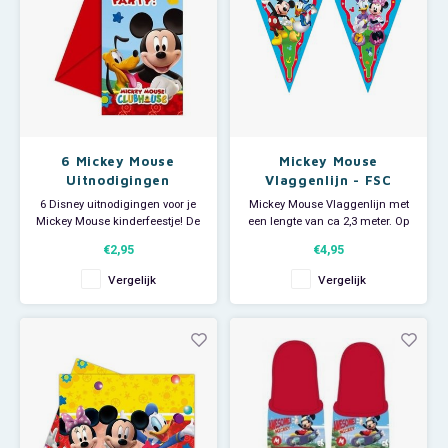
6 Mickey Mouse
Mickey Mouse
Uitnodigingen
Vlaggenlijn - FSC
Kinderfeestje - Disney
6 Disney uitnodigingen voor je
Mickey Mouse Vlaggenlijn met
Mickey Mouse kinderfeestje! De
een lengte van ca 2,3 meter. Op
Mickey Mouse uitnodigingen
de Disney vlaggenlijn staan
€2,95
€4,95
worden geleverd met envelop.
Mickey Mouse, Minnie Mouse,
Donald Duck en Daisy Duck.
Vergelijk
Vergelijk
Met deze stevige kartonnen FSC
Disney slinger versier je de
kamer extra feestelijk voor de
jarige job.