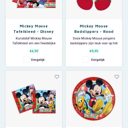
Mickey Mouse
Mickey Mouse
Tafelkleed - Disney
Badslippers - Rood
Kunststof Mickey Mouse
Deze Mickey Mouse jongens
Tafelkleed om een feestelijke
badslippers zijn leuk voor op het
tafel te creëren. Afmeting van
strand of zwembad maar ook
€4,95
€9,95
dit plastic Disney kleed: ca 120 x
handig om mee te douchen op
180 cm.
de camping of sportclub.
Vergelijk
Vergelijk