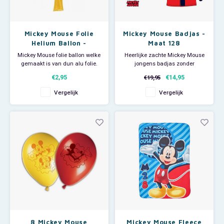
Mickey Mouse Folie
Mickey Mouse Badjas -
Helium Ballon -
Maat 128
Hervulbaar
Mickey Mouse folie ballon welke
Heerlijke zachte Mickey Mouse
gemaakt is van dun alu folie.
jongens badjas zonder
Te vullen met lucht of helium.
capuchon. Maat 128. Deze
€2,95
€14,95
€19,95
De ballon is hervulbaar en een
fleece ochtendjas heeft op het
'klepje' zorgt ervoor dat er geen
voorpand een applicatie van
Vergelijk
Vergelijk
gas ontsnapt. Afmeting: ca 30 x
Mickey Mouse. De kinderbadjas
15 cm.
draagt licht en comfortabel en
is ideaal voor een luie zondag,
na de zwemles of op de cam
8 Mickey Mouse
Mickey Mouse Fleece