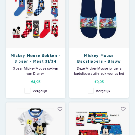
Mickey Mouse Sokken -
Mickey Mouse
3 paar - Maat 31/34
Badslippers - Blauw
3 paar Mickey Mouse sokken
Deze Mickey Mouse jongens
van Disney.
badslippers zijn leuk voor op het
Materiaal: 70 % katoen + 18%
strand of zwembad maar ook
€4,95
€9,95
polyester + 10% polyamide + 2%
handig om mee te douchen op
elastan.
de camping of sportclub.
Vergelijk
Vergelijk
Willekeurige uitlevering in
uitvoering.