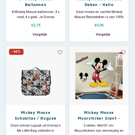
Ballonnen
Deken - Hello
8 Mickey Mouse ballonnen; 4 x
Deze mooie en zachte Mickey
rood, 4 x geel. Je Disney
Mouse fleecedeken is van 100%
kinderfeestje kan beginnen!
polar fleece. De Disney deken is
€3,75
€9,95
ook superleuk om te gebruiken
als sprei op een juniorbed of als
Vergelijk
Vergelijk
reisdeken in de auto. Zo heb je
altijd iets warms bij de hand als
je kindje tijdens het rijden in sl
-40%
Mickey Mouse
Mickey Mouse
Schooltas / Rugzak
Muursticker Giant -
RoomMates
Deze school rugzak uit Disney's
2 vellen; 46x101 cm.
My Little Bag collectie in
Muurstickers zijn eenvoudig en