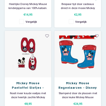
L - Disney
Heerlijke Disney Mickey Mouse
Bespaar tijd door cadeaus
kinderpyjama van 100% katoen.
direct in deze mooie Mickey
Maat 128. Slapen was nog nooit
Mouse tas op te bergen. Je
€14,95
€2,95
zo leuk!
hoeft ze niet meer één voor één
in te pakken. Deze grote Disney
Vergelijk
Vergelijk
cadeautas heeft een afbeelding
van Mickey Mouse en 2 stevige
katoenen koorden. Afmeting: ca
H45 x B33 x D10
Mickey Mouse
Mickey Mouse
Pantoffel Slofjes -
Regenlaarzen - Disney
Rood
Nooit meer koude voetjes met
Stampend door de plassen met
deze heerlijk zachte Mickey
deze leuke Mickey Mouse
Mouse pantoffels. De Disney
regenlaarsjes. Niets kan jou
€8,95
€24,95
slofjes zijn op de zool voorzien
nog deren met deze leuke