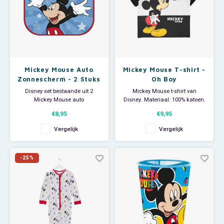
Mickey Mouse Auto
Mickey Mouse T-shirt -
Zonnescherm - 2 Stuks
Oh Boy
Disney set bestaande uit 2
Mickey Mouse t-shirt van
Mickey Mouse auto
Disney. Materiaal: 100% katoen.
zonneschermen; een leuke
Wassen op 30 graden.
€8,95
€9,95
manier om de auto koel te
houden. Opvouwbaar voor
Vergelijk
Vergelijk
makkelijk opbergen. Wordt
geleverd inclusief kleurplaat.
Afmeting na uitvouwen: ca
-25%
36x44 cm. Geschikt voor de
meeste automerken.