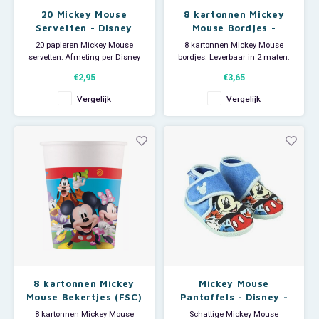
20 Mickey Mouse
8 kartonnen Mickey
Servetten - Disney
Mouse Bordjes -
Disney
20 papieren Mickey Mouse
8 kartonnen Mickey Mouse
servetten. Afmeting per Disney
bordjes. Leverbaar in 2 maten:
servet: 33 x 33 cm.
Ø 19,5 cm en Ø 23 cm Je
€2,95
€3,65
Mickey Mouse kinderfeestje kan
beginnen!
Vergelijk
Vergelijk
8 kartonnen Mickey
Mickey Mouse
Mouse Bekertjes (FSC)
Pantoffels - Disney -
- Disney
Maat 25
8 kartonnen Mickey Mouse
Schattige Mickey Mouse