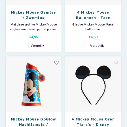
Mickey Mouse Gymtas
4 Mickey Mouse
/ Zwemtas
Ballonnen - Face
Met deze vrolijke Mickey Mouse
4 leuke Mickey Mouse 'Face'
rugtas van neem jij met plezier
ballonnen.
al je school- en of
Afmeting per Disney ballon:
€4,95
€4,50
zwemspulletjes mee! Zelfs als
H55,8 cm.
je gaat logeren is er genoeg
Vergelijk
Vergelijk
ruimte voor je pyjama,
tandenborstel en allerliefste
knuffel.
afm. H40 x B30 cm.
Kinder Topper!
Mickey Mouse GoGlow
4 Mickey Mouse Oren
Nachtlampje /
Tiara's - Disney