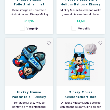
Toilettrainer met
Helium Ballon - Disney
Handvaten
Deze stevige en universele
Mickey Mouse folie ballon welke
toilettrainer van Disney Mickey
gemaakt is van dun alu folie.
Mouse zal uw kindje snel
Deze Disney ballon is te vullen
€19,95
€4,50
zelfstandig leren toiletteren. De
met lucht of helium en is
toiletverkleiner is van kunststof,
hervulbaar. Een 'klepje' zorgt
Vergelijk
Vergelijk
heeft anti-slip en 2 stevige
ervoor dat er geen gas ontsnapt.
handvaten zodat uw kindje zich
Doorsnede: ca 43 cm.
kan vasthouden als het wat
angstig is.
Mickey Mouse
Mickey Mouse
Pantoffels - Disney
Keukenschort met
Koksmuts - Disney
Schattige Mickey Mouse
Dit leuke Mickey Mouse setje is
pantoffels met klittenband
een prachtige aanvulling op een