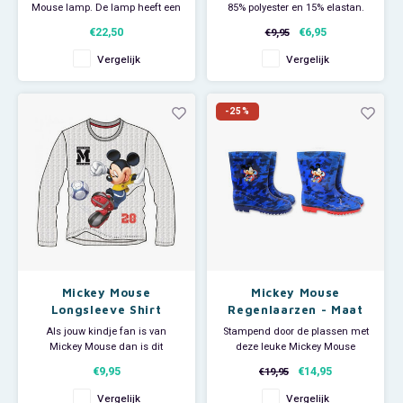
Mouse lamp. De lamp heeft een
85% polyester en 15% elastan.
aan en uit schakelaar.
My Little Pony
€22,50
€6,95
€9,95
Afmeting: ø 10 x H 29 cm. 230 V
- 50 Hz.
Vergelijk
Vergelijk
Paw Patrol
Peppa Pig
-25%
Pluto
Pokemon
Sonic the Hedgehog
Spiderman
Mickey Mouse
Mickey Mouse
Longsleeve Shirt
Regenlaarzen - Maat
30
Als jouw kindje fan is van
Stampend door de plassen met
Star Wars
Mickey Mouse dan is dit
deze leuke Mickey Mouse
longsleeve shirt net iets voor
regenlaarsjes. Niets kan jou
€9,95
€14,95
€19,95
Super Mario
hun. Materiaal: 100% katoen.
nog deren met deze leuke
Disney kinderlaarsjes in maat
Vergelijk
Vergelijk