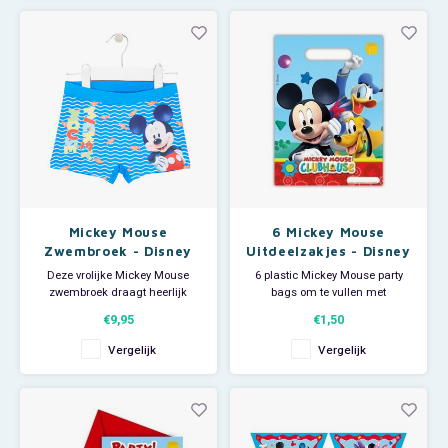
Afmeting kussensloop: ca. 50 x
ook superleuk om te gebruiken
75 cm. Materiaal: microfiber.
als sprei op een juniorbed of
als reisdeken in de auto
Mickey Mouse
6 Mickey Mouse
Zwembroek - Disney
Uitdeelzakjes - Disney
Deze vrolijke Mickey Mouse
6 plastic Mickey Mouse party
zwembroek draagt heerlijk
bags om te vullen met
tijdens je dagje strand,
lekkernijen of andere leuke
€9,95
€1,50
waterpark of zwemles. De
dingetjes. Afmeting per zakje:
Disney zwembroek is van 88%
ca 17 x 24 cm.
Vergelijk
Vergelijk
polyester en 12% elastan.