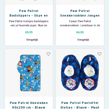
Paw Patrol
Paw Patrol
Badslippers - Skye en
Sneakersokken Jongen
Everest
- 3 paar
Paw Patrol meisjes badslippers
3 paar Paw Patrol
van je favoriete pups: Skye en
sneakersokken. Leverbaar in de
Everest! Deze roze Nickelodeon
maten 23/26 - 27/30 - 31/34
€9,95
€4,95
badslippers zijn leuk voor op het
Materiaal:48 % katoen + 50%
strand of zwembad maar ook
polyester + 2% elastan. Worden
Vergelijk
Vergelijk
handig om mee te douchen op
willekeurig in set uitgeleverd.
de camping of sportclub.
Paw Patrol Hoeslaken
Paw Patrol Pantoffel
90x200 cm - Blauw
Slofjes - Blauw - Maat