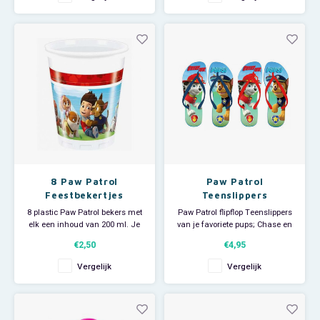
en een short. Op het shirt staat
Thomas de Trein
een afbeelding van enkele
pups. De kinder shortama is
ook superleuk om te dragen
Toy Story
tijdens de gymles.
Turtles (TMNT)
Vaiana
Wish
8 Paw Patrol
Paw Patrol
Feestbekertjes
Teenslippers
8 plastic Paw Patrol bekers met
Paw Patrol flipflop Teenslippers
elk een inhoud van 200 ml. Je
van je favoriete pups; Chase en
Paw Patrol kinderfeestje kan
Marshall!
€2,50
€4,95
beginnen!
Deze vrolijke Paw Patrol flipflops
zijn leuk voor op het strand of
Vergelijk
Vergelijk
zwembad maar natuurlijk ook
om mee te douchen op de
camping of sportclub.