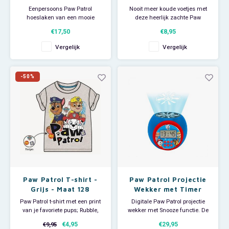
31/34
Eenpersoons Paw Patrol
Nooit meer koude voetjes met
hoeslaken van een mooie
deze heerlijk zachte Paw
kwaliteit en bedrukt met Chase,
Patrol pantoffel slofjes.
€17,50
€8,95
Marshall en Rubble. Dankzij de
De pantoffels hebben een
elastische banden past het
afbeelding van Chase,
Vergelijk
Vergelijk
laken strak om het matras.
Rubble en Marshall en zijn op
Materiaal: 100% katoen.
de zool voorzien van anti-slip.
Afmetingen: 90 x 200 x 25 cm.
Maat 31/34.
-50%
Paw Patrol T-shirt -
Paw Patrol Projectie
Grijs - Maat 128
Wekker met Timer
Paw Patrol t-shirt met een print
Digitale Paw Patrol projectie
van je favoriete pups; Rubble,
wekker met Snooze functie. De
Marshall en Chase. Maat 128.
Nickelodeon wekker heeft een
€4,95
€29,95
€9,95
Materiaal: 95% katoen en 5%
blauw verlicht LCD-scherm en