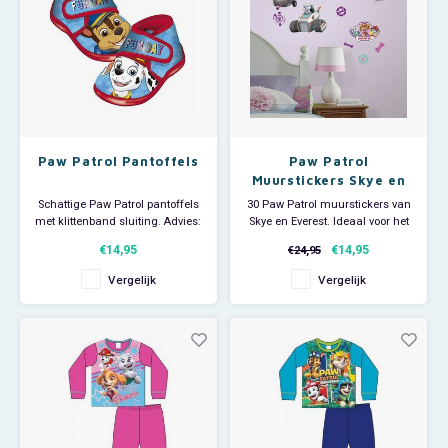
Paw Patrol Pantoffels
Paw Patrol
Muurstickers Skye en
Everest - Roommates
Schattige Paw Patrol pantoffels
30 Paw Patrol muurstickers van
met klittenband sluiting. Advies:
Skye en Everest. Ideaal voor het
neem een maatje groter; de
decoreren van de kinderkamer.
€14,95
€14,95
€24,95
pantoffels vallen aan de kleine
Afmeting verpakking: ca. 15,2 x
kant.
29,8 cm. Materiaal: zelfklevend
Vergelijk
Vergelijk
vinyl Verpakking: 1 vel, 50 x 70
cm (hxb).