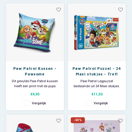
Groot genoeg voor een paar
Everest. De stickerbox bevat 6
uurtjes puzzelplezier!
vellen van 46 x 34 cm. Met deze
stickers tover je
de kinderkamer i
Paw Patrol Kussen -
Paw Patrol Puzzel - 24
Pawsome
Maxi stukjes - Trefl
Dit gevulde Paw Patrol kussen
Paw Patrol Legpuzzel
heeft een print met de pups
bestaande uit 24 Maxi stukjes.
Marshall, Skye en Rubble.
Deze mooie Nickelodeon puzzel
€9,95
€11,50
Dubbelzijdig bedrukt. Materiaal:
heeft 24 grote stukken die
100 % polyester. Afmeting ca: 40
gemaakt zijn van extra stevig
Vergelijk
Vergelijk
x 40 cm Maakt de Paw Patrol
karton. Afmeting puzzel: 60 x 40
kinderkamer helemaal áf !
cm. Leeftijdsadvies: 3+
-40%