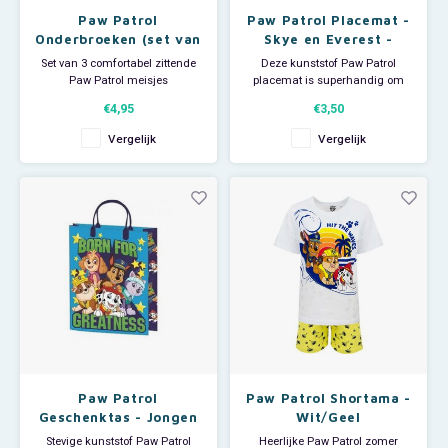
Paw Patrol
Paw Patrol Placemat -
Onderbroeken (set van
Skye en Everest -
3) - Maat 122/128
Happy
Set van 3 comfortabel zittende
Deze kunststof Paw Patrol
Paw Patrol meisjes
placemat is superhandig om
onderbroeken. Maat 122/128.
als onderlegger te gebruiken bij
€4,95
€3,50
De meisjes slips zijn verpakt per
je ontbijt, lunch of avondeten.
3 stuks zoals getoond op de
De stevige plastic Nickelodeon
Vergelijk
Vergelijk
foto. Materiaal: 100% katoen.
placemat heeft een print met
Leverbaar in de maten: 98/104 -
Skye en Everest. Afmeting: ca 43
110/116 - 122/128.
x 28 cm.
Paw Patrol
Paw Patrol Shortama -
Geschenktas - Jongen
Wit/Geel
Stevige kunststof Paw Patrol
Heerlijke Paw Patrol zomer