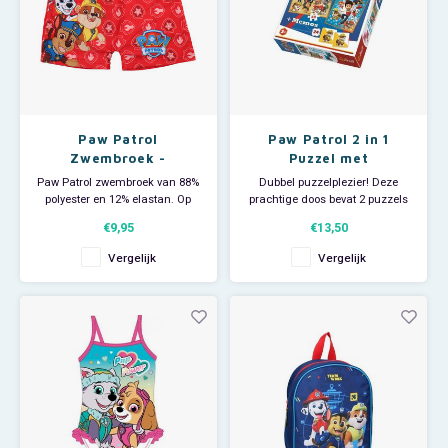
Paw Patrol
Paw Patrol 2 in 1
Zwembroek -
Puzzel met
Nickelodeon
Geheugenspel - 30/48
Paw Patrol zwembroek van 88%
Dubbel puzzelplezier! Deze
stukjes - Trefl
polyester en 12% elastan. Op
prachtige doos bevat 2 puzzels
deze leuke Nickelodeon
van Paw Patrol. Eén puzzel met
€9,95
€13,50
zwembroek staan Marshall,
30 stukjes en een puzzel met 48
Rubble en Chase afgebeeld.
stukjes. De set bevat ook 24
Vergelijk
Vergelijk
Zwemmen wordt zo nóg leuker
leuke memo's om gezellig met
als je op vakantie of naar de
je vriendjes en vriendinnetjes
zwemles gaat. Materiaal: 88%
het Memory geheugenspel te
polyester en 12% elastan.
spelen. Afmeting p