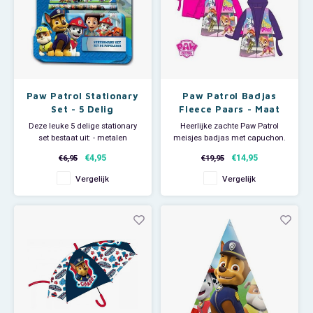
Paw Patrol Stationary
Paw Patrol Badjas
Set - 5 Delig
Fleece Paars - Maat
98
Deze leuke 5 delige stationary
Heerlijke zachte Paw Patrol
set bestaat uit: - metalen
meisjes badjas met capuchon.
pennenblikje - gum - lineaal -
Deze fleece ochtendjas is
€4,95
€14,95
€6,95
€19,95
puntenslijper - potlood Leuk
leverbaar in roze en paars en
'back to school' item!
heeft op het voorpand een print
Vergelijk
Vergelijk
van de pups Skye en Marshall.
De Paw
Patrol kinderbadjas draagt licht
en comfortabel en is ideaal voor
een lu