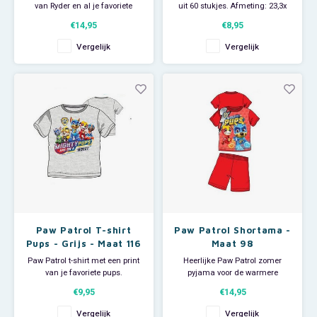
van Ryder en al je favoriete
uit 60 stukjes. Afmeting: 23,3x
pups. Op de badcape staan
22 cm. Leeftijdsadvies: 4+
€14,95
€8,95
Ryder, Chase, Marshall en
Rubble. Deze Nickelodeon
Paw Patrol
Vergelijk
Vergelijk
badponcho is ideaal na het
badderen of als je uit de zee of
het zwembad komt. Hup, je
Peppa Pig
hoofd door de opening en je
word
Pluto
Pokemon
Sonic the Hedgehog
Spiderman
Paw Patrol T-shirt
Paw Patrol Shortama -
Pups - Grijs - Maat 116
Maat 98
Paw Patrol t-shirt met een print
Heerlijke Paw Patrol zomer
Star Wars
van je favoriete pups.
pyjama voor de warmere
Maat 116.
nachten. Deze leuke
€9,95
€14,95
Super Mario
Materiaal: 100% katoen.
rode Nickelodeon jongens
shortama heeft korte mouwen
Vergelijk
Vergelijk