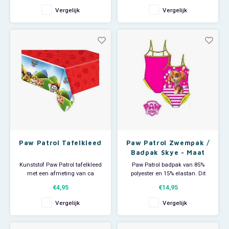
Nickelodeon lunchbox staat een
Vergelijk
Vergelijk
Worden willekeurig in uitvoering
afbeelding van de Mighty pups.
uitgeleverd.
Indien u meerdere paar besteld
Let op: dit artikel is niet geschikt
ontvangt u zoveel mogelijk
voor de vaatwasser.
uitvoeringen.
Eenvoudig af te
Paw Patrol Tafelkleed
Paw Patrol Zwempak /
Badpak Skye - Maat
98
Kunststof Paw Patrol tafelkleed
Paw Patrol badpak van 85%
met een afmeting van ca
polyester en 15% elastan. Dit
180x120cm.
roze Paw Patrol Skye zwempak
€4,95
€14,95
De feesttafel wordt zo extra
is in maat 98.
feestelijk.
Vergelijk
Vergelijk
It's party time.
Je Paw Patrol kinderfeestje kan