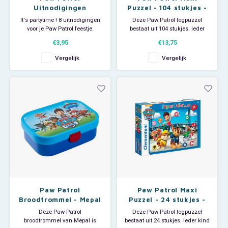
Uitnodigingen
Puzzel - 104 stukjes -
Kinderfeestje - 8
Clementoni
It's partytime ! 8 uitnodigingen
Deze Paw Patrol legpuzzel
stuks
voor je Paw Patrol feestje.
bestaat uit 104 stukjes. Ieder
Afmeting: 13,5 x 9,5 cm
kind dat van en puzzelen houdt
€3,95
€13,75
zal veel plezier hebben van deze
Nickelodeon puzzel. Afmeting:
Vergelijk
Vergelijk
62 x 42 cm. Adviesleeftijd: 3+
Groot genoeg voor een paar
uurtjes puzzelplezier!
Paw Patrol
Paw Patrol Maxi
Broodtrommel - Mepal
Puzzel - 24 stukjes -
Clementoni
Deze Paw Patrol
Deze Paw Patrol legpuzzel
broodtrommel van Mepal is
bestaat uit 24 stukjes. Ieder kind