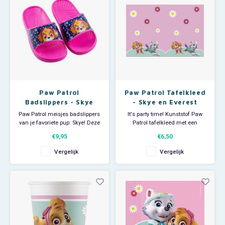
Verkrijgbaar in de kleuren rood
of
Paw Patrol
Paw Patrol Tafelkleed
Badslippers - Skye
- Skye en Everest
Paw Patrol meisjes badslippers
It's party time! Kunststof Paw
van je favoriete pup: Skye! Deze
Patrol tafelkleed met een
roze Nickelodeon badslippers
afmeting van 180x120cm. De
€9,95
€6,50
zijn leuk voor op het strand of
pups Everest en Skye staan op
zwembad maar ook handig om
het plastic kleed afgebeeld. Je
Vergelijk
Vergelijk
mee te douchen op de camping
feestje kan beginnen!
of sportclub.