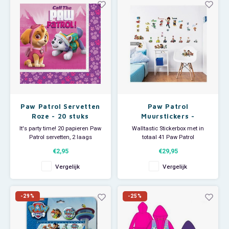
beginnen!
Paw Patrol Servetten
Paw Patrol
Roze - 20 stuks
Muurstickers -
Walltastic
It's party time! 20 papieren Paw
Walltastic Stickerbox met in
Patrol servetten, 2 laags
totaal 41 Paw Patrol
Afmeting: 33 x 33 cm
muurstickers.
€2,95
€29,95
De set bevat stickers van Ryder
en de pups Chase, Rubble,
Vergelijk
Vergelijk
Rocky, Marshall, Zuma, Skye en
Everest.
De stickerbox bevat 3 vellen van
-29%
-25%
46 x 34 cm.
Met deze stickers tover je de
kinderkamer i