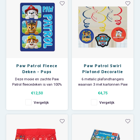
knuffel. De Skye en
Paw Patrol Fleece
Paw Patrol Swirl
Deken - Pups
Plafond Decoratie
Deze mooie en zachte Paw
6 metalic plafondhangers
Patrol fleecedeken is van 100%
waarvan 3 met kartonnen Paw
polar fleece. Je favoriete pups
Patrol decoratie. De kartonnen
€12,50
€4,75
Marshall, Chase en Rubble
decoratie hangers hebben een
staan afgebeeld op dit leuke
doorsnede van ca 15 cm.
Vergelijk
Vergelijk
kleed.. De Nickelodeon deken is
Lengte ca 80 cm.
ook superleuk om te gebruiken
als sprei op een juniorbed of als
reisdeken in de