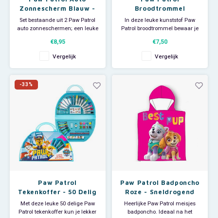
Zonnescherm Blauw -
Broodtrommel
2 Stuks
Set bestaande uit 2 Paw Patrol
In deze leuke kunststof Paw
auto zonneschermen; een leuke
Patrol broodtrommel bewaar je
manier om de auto koel te
al je boterhammen en stukjes
€8,95
€7,50
houden. Opvouwbaar voor
fruit. Op de deksel van deze
makkelijk opbergen. Wordt
Nickelodeon lunchbox staat een
Vergelijk
Vergelijk
geleverd inclusief kleurplaat.
afbeelding van Rubble, Skye,
Afmeting na uitvouwen: ca
Chase en Marshall. In de
36x44 cm. Geschikt voor de
brooddoos zit een verdeelvak
-33%
meeste automerken.
zodat geschild fruit apar
Paw Patrol
Paw Patrol Badponcho
Tekenkoffer - 50 Delig
Roze - Sneldrogend
Met deze leuke 50 delige Paw
Heerlijke Paw Patrol meisjes
Patrol tekenkoffer kun je lekker
badponcho. Ideaal na het