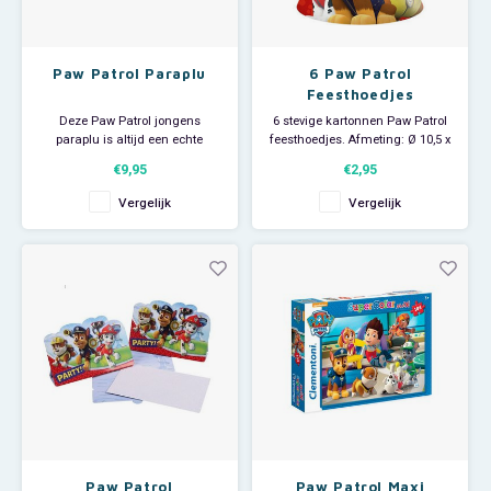
Paw Patrol Paraplu
6 Paw Patrol
Feesthoedjes
Deze Paw Patrol jongens
6 stevige kartonnen Paw Patrol
paraplu is altijd een echte
feesthoedjes. Afmeting: Ø 10,5 x
blikvanger. Middels het
16 cm. Je Paw Patrol
€9,95
€2,95
aangenaaide band met
kinderfeestje kan beginnen !
drukkertje wordt de paraplu heel
Vergelijk
Vergelijk
makkelijk samengevouwen en
vastgezet. De Nickelodeon
paraplu is semi-automatisch.
Doosnede scherm: 68 cm.
Paw Patrol
Paw Patrol Maxi