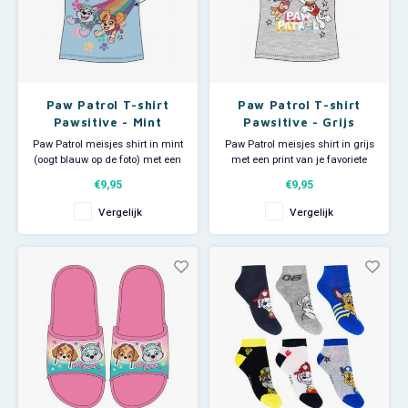
Paw Patrol T-shirt
Paw Patrol T-shirt
Pawsitive - Mint
Pawsitive - Grijs
Paw Patrol meisjes shirt in mint
Paw Patrol meisjes shirt in grijs
(oogt blauw op de foto) met een
met een print van je favoriete
print van je favoriete pups Skye
pups Skye en Marshall. Het shirt
€9,95
€9,95
en Everest. Het shirt heeft leuke
heeft leuke glitter details.
glitter details. Materiaal: 100%
Materiaal: 95% katoen en 5%
Vergelijk
Vergelijk
katoen. Advies: was kleding met
viscose. Advies: was kleding
print altijd binnenstebuiten.
met print altijd binnenstebuiten.