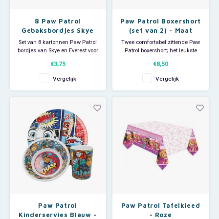
8 Paw Patrol
Paw Patrol Boxershort
Gebaksbordjes Skye
(set van 2) - Maat
en Everest - Eco
116/128
Set van 8 kartonnen Paw Patrol
Twee comfortabel zittende Paw
Friendly
bordjes van Skye en Everest voor
Patrol boxershort; het leukste
je favoriete kinderfeestje.
jongens ondergoed!
€3,75
€8,50
Afmeting per bordje: Ø 20 cm.
Maat 116/128.
Leverbaar in diverse
Vergelijk
Vergelijk
Deze milieuvriendelijke FSC®
uitvoeringen welke willekeurig
kartonnen bordjes mogen na
worden uitgeleverd.
gebruik gewoon in de groenbak.
Materiaal: 95% katoen, 5 %
elastan.
Paw Patrol
Paw Patrol Tafelkleed
Kinderservies Blauw -
- Roze