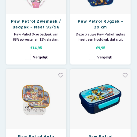
Paw Patrol Zwempak /
Paw Patrol Rugzak -
Badpak - Maat 92/98
29 cm
Paw Patrol Skye badpak van
Deze blauwe Paw Patrol rugtas
88% polyester en 12% elastan.
heeft een hoofdvak dat sluit
Dit mooie Skye en Everest
d.m.v. een rits. De Nickelodeon
€14,95
€9,95
zwempak is in maat: 92/98.
rugzak heeft een ophanglus en
verstelbare schouderbanden
Vergelijk
Vergelijk
voor optimaal draagcomfort. Op
het tas vind je een afbeelding
van Chase, Rubble en Marshall.
Deze schooltas
Paw Patrol Auto
Paw Patrol