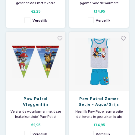
geschenktas met 2 koord
pyjama voor de warmere
handvaten. Afmeting: ca H39 x
nachten. Deze Nick Jr. jongens
€2,25
€14,95
B32 x D12 cm De Nickelodeon
shortama heeft korte mouwen
cadeautassen zijn in diverse
en een short. Op het shirt staat
Vergelijk
Vergelijk
uitvoeringen leverbaar;
een afbeelding van Chase,
willekeurige uitlevering. Prijs is
Rubble en Marshall op een
per stuk.
surfplank. Deze wit/gele kinder
shortama is ook superleuk om
Paw Patrol
Paw Patrol Zomer
Vlaggenlijn
Setje - Aqua/Grijs
Versier de woonkamer met deze
Heerlijk Paw Patrol zomersetje
leuke kunststof Paw Patrol
dat tevens te gebruiken is als
vlaggenlijn met al je favoriete
shortama tijdens de warmere
€2,95
€14,95
pups. Afmeting slinger: ca. 2,3
nachten. Dit leuke Nick Jr.
meter.
jongens setje bestaat uit een
Vergelijk
Vergelijk