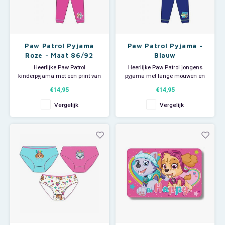
Paw Patrol Pyjama
Paw Patrol Pyjama -
Roze - Maat 86/92
Blauw
Heerlijke Paw Patrol
Heerlijke Paw Patrol jongens
kinderpyjama met een print van
pyjama met lange mouwen en
Skye, Everest en Marshall. Deze
lange broek. Deze leuke
€14,95
€14,95
leuke meisjes pyjama heeft
Nickelodeon pyjama heeft zowel
lange mouwen. Maat 86/92
op de broek als het hesje een
Vergelijk
Vergelijk
Materiaal: 100% katoen (print
afbeelding van pups. Op het
polyester). Slapen was nog nooit
hesje staan Rocky, Chase,
zo leuk!
Rubble en Marshall. Op de broek
staan Marshall en Chase.