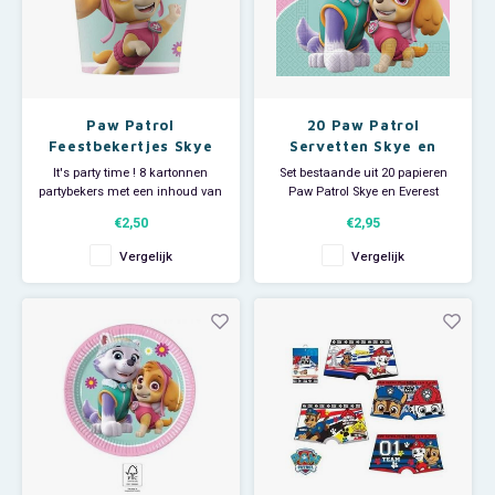
Paw Patrol
20 Paw Patrol
Feestbekertjes Skye
Servetten Skye en
en Everest - 8 stuks
Everest
It's party time ! 8 kartonnen
Set bestaande uit 20 papieren
partybekers met een inhoud van
Paw Patrol Skye en Everest
200 ml.
servetten, 2 laags.
€2,50
€2,95
Afmeting per servet: 33 x 33 cm.
Vergelijk
Vergelijk