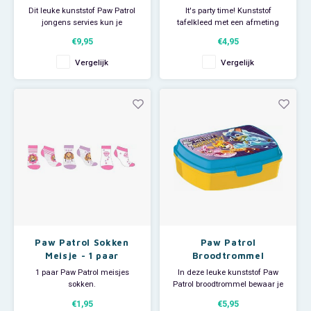
Melamine
Dit leuke kunststof Paw Patrol
It's party time! Kunststof
jongens servies kun je
tafelkleed met een afmeting
gebruiken voor je ontbijt, lunch
van 180x120cm.
€9,95
€4,95
en avondeten. Dat eet een stuk
gezelliger!
Vergelijk
Vergelijk
Het 3 delige plastic Disney
eetsetje bestaat uit een plat
kinderbord, diep bord en beker.
Let op: deze Nickelodeon dinner
Paw Patrol Sokken
Paw Patrol
Meisje - 1 paar
Broodtrommel
1 paar Paw Patrol meisjes
In deze leuke kunststof Paw
sokken.
Patrol broodtrommel bewaar je
Materiaal: 75 % katoen + 20%
al je boterhammen en stukjes
€1,95
€5,95
polyester + 5% elastan.
fruit. Op de deksel van deze