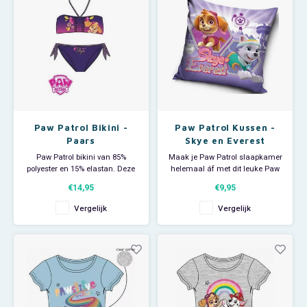
Paw Patrol Bikini -
Paw Patrol Kussen -
Paars
Skye en Everest
Paw Patrol bikini van 85%
Maak je Paw Patrol slaapkamer
polyester en 15% elastan. Deze
helemaal áf met dit leuke Paw
Nickelodeon bikini met Skye op
Patrol sierkussen. Op het
€14,95
€9,95
het halter bikini top.
kussen staan de pups Skye en
Everest. Afmeting: 40x40 cm.
Vergelijk
Vergelijk
Materiaal: 100% polyester.