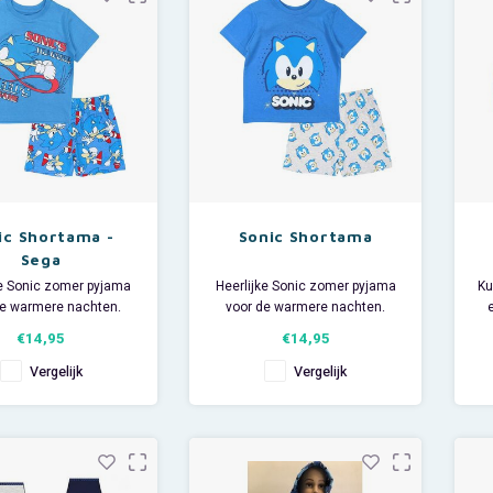
Prower.
Afmeting
ic Shortama -
Sonic Shortama
Sega
ke Sonic zomer pyjama
Heerlijke Sonic zomer pyjama
Ku
de warmere nachten.
voor de warmere nachten.
euke Sega shortama
Deze leuke Sega shortama
€14,95
€14,95
korte mouwen en een
heeft korte mouwen en een
We
short.
short.
Vergelijk
Vergelijk
der shortama is ook
De kinder shortama is ook
rleuk om te dragen
superleuk om te dragen
jdens de gymles.
tijdens de gymles.
iaal: 100% katoen.
Materiaal: 100% katoen.