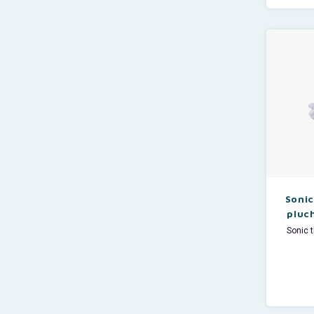
een inho
klik-s
Afmeting
Soni
pluc
Sonic 
Le
Let 
volledi
In e