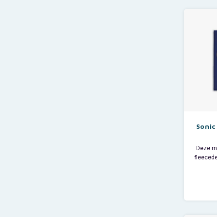
bijvoor
afmetin
Sonic
Deze m
fleecede
fleece.
ook supe
als spr
als rei
heb je a
hand als