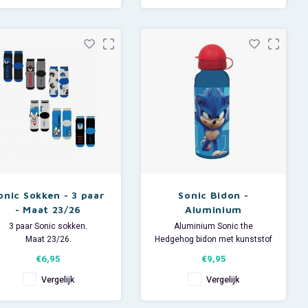
onic Sokken - 3 paar
Sonic Bidon -
- Maat 23/26
Aluminium
3 paar Sonic sokken.
Aluminium Sonic the
Maat 23/26.
Hedgehog bidon met kunststof
ateriaal 48% katoen + 50%
dop en rietje.
€6,95
€9,95
polyester + 2% elastan.
Deze Nintendo drinkfles heeft
een inhoud 520 ml.
Vergelijk
Vergelijk
Leverbaar in verschillende
tvoeringen welke willekeurig
Kinderen kunnen comfortabel