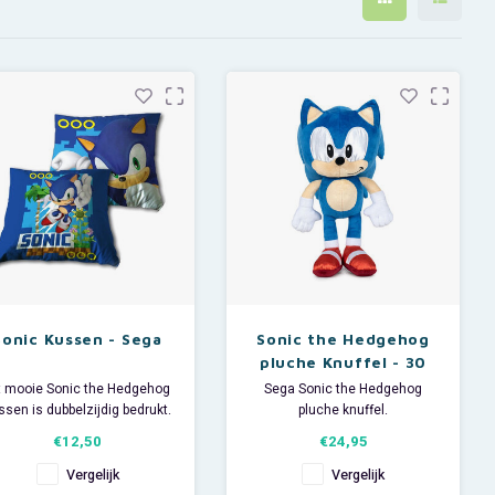
Sonic Kussen - Sega
Sonic the Hedgehog
pluche Knuffel - 30
cm
t mooie Sonic the Hedgehog
Sega Sonic the Hedgehog
ssen is dubbelzijdig bedrukt.
pluche knuffel.
De afmeting van dit Sega
Lengte: ca 30 cm.
€12,50
€24,95
ierkussen is ca. 35 x 35 cm.
Vergelijk
Vergelijk