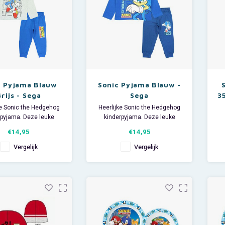
c Pyjama Blauw
Sonic Pyjama Blauw -
rijs - Sega
Sega
3
ke Sonic the Hedgehog
Heerlijke Sonic the Hedgehog
rpyjama. Deze leuke
kinderpyjama. Deze leuke
pyjama heeft lange
Sega pyjama heeft lange
gr
€14,95
€14,95
 en een lange broek.
mouwen en een lange broek.
al: 95% katoen en 2%
Materiaal: 100% katoen.
p
Vergelijk
Vergelijk
er (grijs). Slapen was
Slapen was nog nooit zo leuk!
De
g nooit zo leuk!
e
4
o