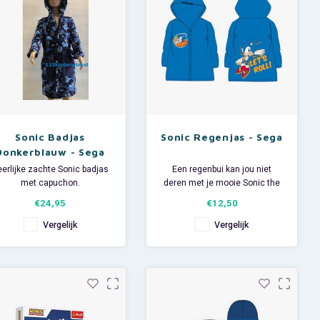
Afmeting ca
Sonic Badjas
Sonic Regenjas - Sega
Donkerblauw - Sega
erlijke zachte Sonic badjas
Een regenbui kan jou niet
met capuchon.
deren met je mooie Sonic the
Deze Sonic the Hedgehog
Hedgehog regenjas!
€24,95
€12,50
fleece ochtendjas heeft 2
De Sega regenjas heeft op op
akken en een all over print
de voor- en achterkant een
Vergelijk
Vergelijk
van Sonic.
Sonic afbeelding.
e Sega kinderbadjas draagt
Materiaal: 100% pvc.
licht en comfortabel en is
deaal voor een luie zondag,
na de zwemles of op de
camping.