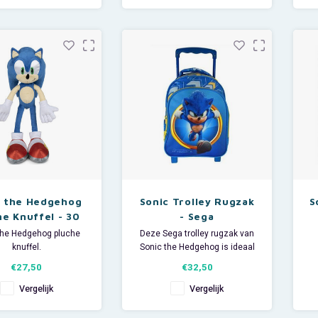
ud van 23 liter en een
ysteem om handig te
sluiten.
: ca. L40 x B28,5 x H2
c the Hedgehog
Sonic Trolley Rugzak
S
he Knuffel - 30
- Sega
cm
the Hedgehog pluche
Deze Sega trolley rugzak van
knuffel.
Sonic the Hedgehog is ideaal
ngte: ca 30 cm.
voor een korte vakantie, dagje
M
€27,50
€32,50
uit of logeerpartijtje. Met
op: knuffels worden
gemak berg je alle spulletjes
Vergelijk
Vergelijk
g uitgestrekt gemeten.
op in het ruime hoofdvak. De
en andere positie,
trolley heeft een voorvak
ui