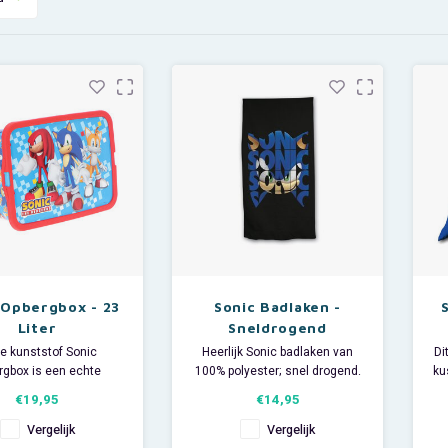
 Opbergbox - 23
Sonic Badlaken -
Liter
Sneldrogend
e kunststof Sonic
Heerlijk Sonic badlaken van
Di
rgbox is een echte
100% polyester; snel drogend.
ku
ger in de kinderkamer.
Ideaal voor thuisgebruik, voor
€19,95
€14,95
imuleert kinderen om
bij de zwemles of voor op het
s
r na het spelen op te
strand.
Vergelijk
Vergelijk
. De opbergbak heeft
Afmeting: 70 x 140 cm.