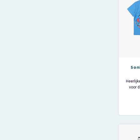
Son
Heerlij
voor 
Deze l
heeft 
De kin
supe
ti
Mater