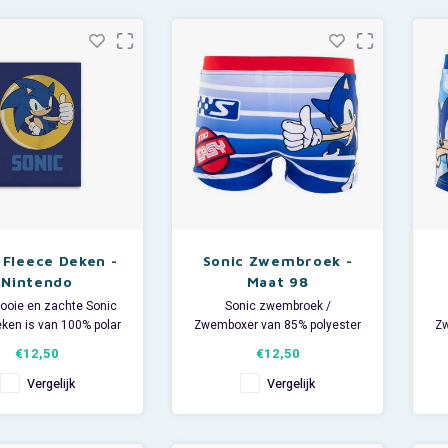
beeld zittend, kan de
waardoor je speciale items
g van de knuffel dus
snel bij de hand hebt wann
afwijken.
 Fleece Deken -
Sonic Zwembroek -
Nintendo
Maat 98
ooie en zachte Sonic
Sonic zwembroek /
ken is van 100% polar
Zwemboxer van 85% polyester
Zw
 De Nintendo deken is
en 15% elastan.
€12,50
€12,50
rleuk om te gebruiken
Maat 98.
ei op een juniorbed of
Vergelijk
Vergelijk
sdeken in de auto. Zo
ltijd iets warms bij de
 je kindje tijdens het