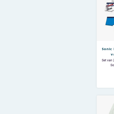
Sonic
v
Set van 
So
Materi
Grij
poly
Lev
Wille