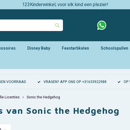
123Kinderwinkel; voor elk kind een plezier!
essoires
Disney Baby
Feestartikelen
Schoolspullen
EIGEN VOORRAAD
VRAGEN? APP ONS OP +31633922988
OP 
lle Licenties
Sonic the Hedgehog
es van Sonic the Hedgehog
d