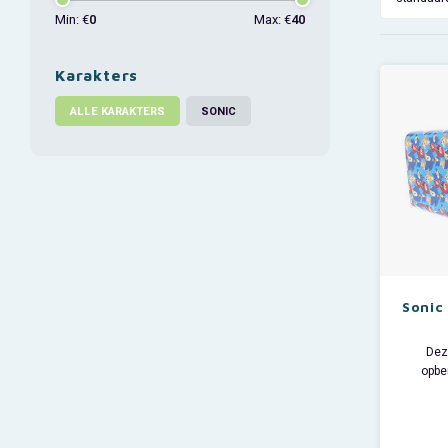
Min: €
0
Max: €
40
Karakters
ALLE KARAKTERS
SONIC
Sonic
Dez
opbe
blikvan
Het st
hun kame
ruimen