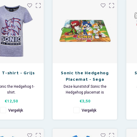
ijden in slaap v
 T-shirt - Grijs
Sonic the Hedgehog
Placemat - Sega
Sonic the Hedgehog t-
Deze kunststof Sonic the
shirt.
Hedgehog placemat is
al: 90% katoen / 10%
superhandig om als
€12,50
€3,50
viscose.
onderlegger te gebruiken bij je
ontbijt, lunch of avondeten.
dr
Vergelijk
Vergelijk
De stevige plastic Sega
placemat heeft een print met
Sonic the Hedgehog, Knuckles
the Echidna en Miles 'Tails'