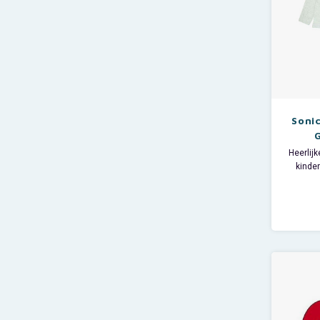
Soni
G
Heerlij
kinde
Sega 
mouwen
Materia
polyest
no