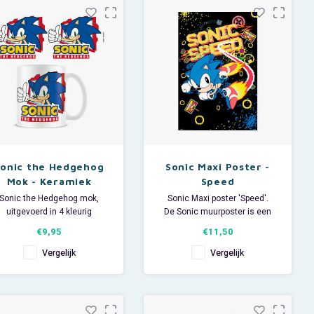
Sonic the Hedgehog
Sonic Maxi Poster -
Mok - Keramiek
Speed
Sonic the Hedgehog mok,
Sonic Maxi poster 'Speed'.
uitgevoerd in 4 kleurig
De Sonic muurposter is een
keramiek.
mooie decoratie op de
€9,95
€11,50
Afmeting van deze Sega
slaapkamer of speelkamer van
inkbeker: B12 x H11 x D9 cm.
de Sonic liefhebber.
Vergelijk
Vergelijk
Afmeting: 92 x 61 cm.