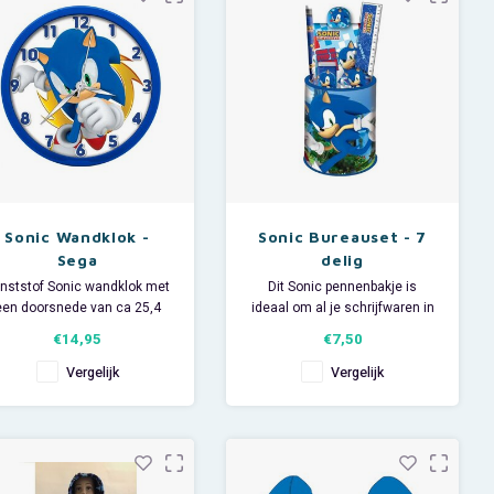
Sonic Wandklok -
Sonic Bureauset - 7
Sega
delig
nststof Sonic wandklok met
Dit Sonic pennenbakje is
een doorsnede van ca 25,4
ideaal om al je schrijfwaren in
cm.
op te bergen. De schrijfwaren
€14,95
€7,50
rkt op 1 A batterij (niet mee
worden erbij meegeleverd! In
geleverd).
de pennenhouder zit een
Vergelijk
Vergelijk
potlood, papierclip,
puntenslijper, gum, liniaal en
notitieblokje. Allemaal met
blauwe Sonic-print!