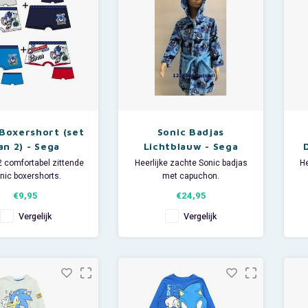
 Boxershort (set
Sonic Badjas
an 2) - Sega
Lichtblauw - Sega
2 comfortabel zittende
Heerlijke zachte Sonic badjas
He
nic boxershorts.
met capuchon.
Deze Sonic the Hedgehog
€9,95
€24,95
aal: 95% katoen, 5%
fleece ochtendjas heeft 2
elastan.
zakken en een all over print
z
Vergelijk
Vergelijk
s: 60% katoen, 35%
van Sonic.
ester, 5% elastan.
De Sega kinderbadjas draagt
D
licht en comfortabel en is
erbaar in diverse
ideaal voor een luie zondag,
i
uitvoeringen.
na de zwemles of op de
keurige uitlevering.
camping.