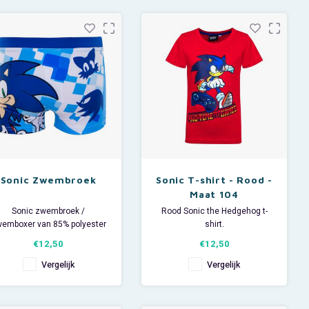
worden uitgeleverd.
en veilig drinken dankzij het
rietje en de veiligheidssluiting,
die per ongeluk spatten en
morsen voorkomt.
Sonic Zwembroek
Sonic T-shirt - Rood -
Maat 104
Sonic zwembroek /
Rood Sonic the Hedgehog t-
emboxer van 85% polyester
shirt.
en 15% elastan.
Maat 104.
€12,50
€12,50
Materiaal: 90% katoen / 10%
viscose.
Vergelijk
Vergelijk