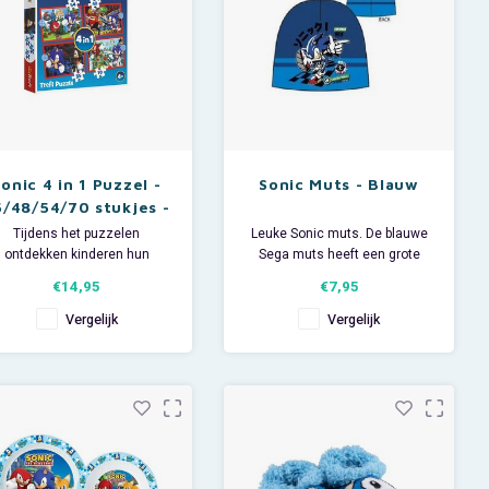
Sonic 4 in 1 Puzzel -
Sonic Muts - Blauw
5/48/54/70 stukjes -
Trefl
Tijdens het puzzelen
Leuke Sonic muts. De blauwe
ontdekken kinderen hun
Sega muts heeft een grote
ootse vaardigheden. In deze
applicatie van Sonic. Materiaal:
€14,95
€7,95
Sonic the Hedgeghog
100% acryl. Leverbaar in 2
uzzeldoos zitten 4 puzzels.
maten: 52 en 54 cm. Het
Vergelijk
Vergelijk
 legpuzzels hebben telkens
opmeten van uw hoofdmaat
en ander aantal stukjes: 35,
doet u door middel van een
8, 54 of 70 stukjes. Perfect
textielcentimeter de omtrek
m telkens meer en meer te
van het hoofdje te meten. De
puzzelen!