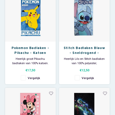
Pokemon Badlaken -
Stitch Badlaken Blauw
Pikachu - Katoen
- Sneldrogend -
Disney
Heerlijk groot Pikachu
Heerlijk Lilo en Stitch badlaken
badlaken van 100% katoen.
van 100% polyester;
De grote Pokemon handdoek is
sneldrogend. Deze Stitch
€17,50
€12,50
ideaal voor thuisgebruik maar
handdoek is ideaal voor
ook leuk om als strandlaken te
thuisgebruik of bij de zwemles
Vergelijk
Vergelijk
gebruiken bij een dagje strand
maar ook groot genoeg om
of zwembad. Afmeting: 70 x 140
als strandlaken te gebruiken
cm.
als je een dagje naar zee gaat.
Afmeting: 70 x 140 cm.