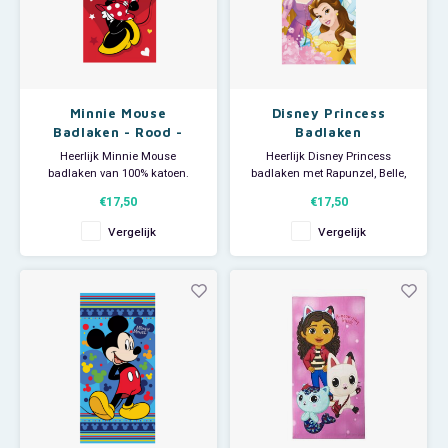
Minnie Mouse
Disney Princess
Badlaken - Rood -
Badlaken
Disney
Heerlijk Minnie Mouse
Heerlijk Disney Princess
badlaken van 100% katoen.
badlaken met Rapunzel, Belle,
Deze grote Disney handdoek is
Assepoester en Ariël, de kleine
€17,50
€17,50
ideaal voor thuisgebruik, voor bij
zeemeermin. Deze grote Disney
de zwemles of als strandlaken
handdoek is ideaal voor
Vergelijk
Vergelijk
voor op het strand.
thuisgebruik, voor bij de
Afmeting: 70 x 140 cm.
zwemles of om als strandlaken
te gebruiken om te luieren op
het strand.
Afmeting: 70