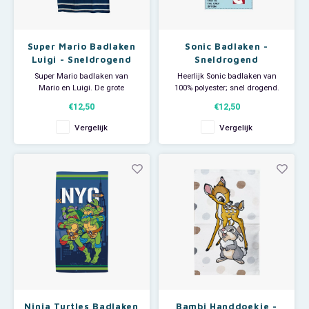
Super Mario Badlaken
Sonic Badlaken -
Luigi - Sneldrogend
Sneldrogend
Super Mario badlaken van
Heerlijk Sonic badlaken van
Mario en Luigi. De grote
100% polyester; snel drogend.
handdoek is ideaal voor
Op de grote Sega handdoek /
€12,50
€12,50
thuisgebruik, voor bij de
strandlaken staat een
zwemles of als strandlaken om
afbeelding van Sonic. Ideaal
Vergelijk
Vergelijk
op te luieren op het strand, in de
voor thuisgebruik, voor bij de
tuin of zwembad. Afmeting: 70 x
zwemles of voor op het strand.
140 cm. Materiaal: 100%
Afmeting: 70 x 140 cm.
polyester; sneldrogend.
Ninja Turtles Badlaken
Bambi Handdoekje -