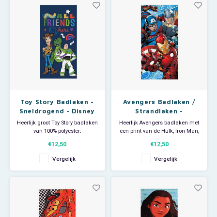
cm. Materiaal: 100% katoe
sneldrogend.
Toy Story Badlaken -
Avengers Badlaken /
Sneldrogend - Disney
Strandlaken -
Sneldrogend
Heerlijk groot Toy Story badlaken
Heerlijk Avengers badlaken met
van 100% polyester;
een print van de Hulk, Iron Man,
sneldrogend. Met een
Thor en Captain America. Deze
€12,50
€12,50
afbeelding van Woody, Buzz
Marvel handdoek is ideaal voor
Lightyear en Rex. De grote
thuisgebruik maar ook voor bij
Vergelijk
Vergelijk
Disney handdoek is ideaal voor
de zwemles of als strandlaken
thuisgebruik, voor bij de
om op te zonnen. Materiaal:
zwemles en groot genoeg om
100% polyester; sneldrogend.
als strandlaken te gebruiken
Afmetin
als je naar