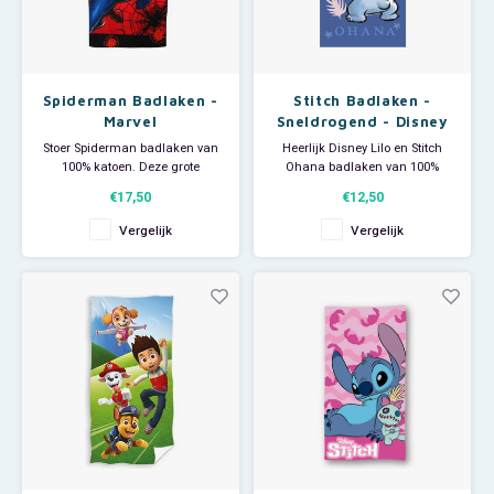
Spiderman Badlaken -
Stitch Badlaken -
Marvel
Sneldrogend - Disney
Stoer Spiderman badlaken van
Heerlijk Disney Lilo en Stitch
100% katoen. Deze grote
Ohana badlaken van 100%
Spiderman handdoek is ideaal
polyester; sneldrogend. Deze
€17,50
€12,50
voor thuisgebruik, voor bij de
stoere Stitch handdoek is ideaal
zwemles of als strandlaken
voor thuisgebruik of bij de
Vergelijk
Vergelijk
voor op het strand of zwembad.
zwemles maar ook groot
Afmeting: 70 x 140 cm.
genoeg om als strandlaken te
Materiaal: 100% katoen.
gebruiken als je een dagje naar
zee gaat. Afmeting: 70