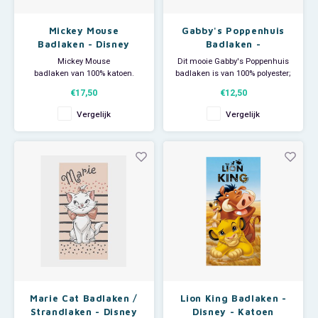
Mickey Mouse
Gabby's Poppenhuis
Badlaken - Disney
Badlaken -
Sneldrogend
Mickey Mouse
Dit mooie Gabby's Poppenhuis
badlaken van 100% katoen.
badlaken is van 100% polyester;
Deze grote Disney handdoek is
sneldrogend.
€17,50
€12,50
ideaal voor thuisgebruik, voor bij
De Gabby's Dollhouse
de zwemles of als strandlaken
handdoek is ideaal voor
Vergelijk
Vergelijk
om te zonnen op het strand.
thuisgebruik of bij de zwemles
maar ook groot genoeg om
Afmeting: 70 x 140 cm.
als strandlaken te gebruiken
als je een dagje naar zee gaat.
Op het badlaken ee
Marie Cat Badlaken /
Lion King Badlaken -
Strandlaken - Disney
Disney - Katoen