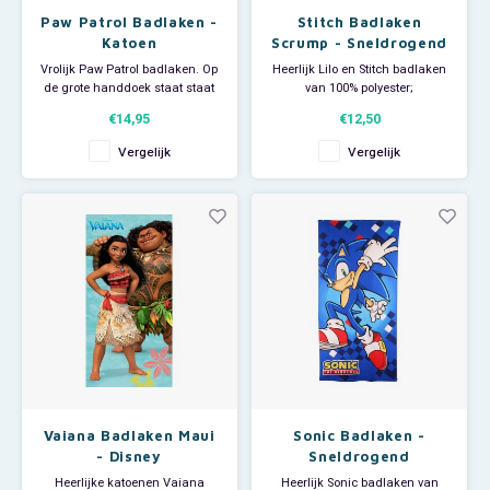
Paw Patrol Badlaken -
Stitch Badlaken
Katoen
Scrump - Sneldrogend
- Disney
Vrolijk Paw Patrol badlaken. Op
Heerlijk Lilo en Stitch badlaken
de grote handdoek staat staat
van 100% polyester;
een afbeelding van
sneldrogend. Deze grote Stitch
€14,95
€12,50
Ryder, Chase, Marshall en Skye.
handdoek heeft een afbeelding
Ideaal om als strandlaken te
met Stitch en Scrump en is
Vergelijk
Vergelijk
gebruiken als je een dagje naar
ideaal voor thuisgebruik maar
het strand gaat of
ook groot genoeg om als
als handdoek voor thuisgebruik
strandlaken te gebruiken als je
of bij de zwemles. Materiaal
een dagje naar zee of zwemb
Vaiana Badlaken Maui
Sonic Badlaken -
- Disney
Sneldrogend
Heerlijke katoenen Vaiana
Heerlijk Sonic badlaken van