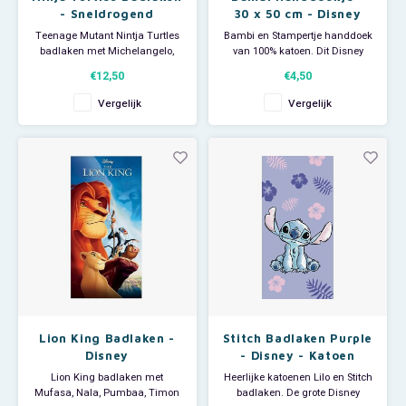
- Sneldrogend
30 x 50 cm - Disney
Teenage Mutant Nintja Turtles
Bambi en Stampertje handdoek
badlaken met Michelangelo,
van 100% katoen. Dit Disney
Raphael, Leonardo en Donatello.
handdoekje is ideaal voor
€12,50
€4,50
De grote handdoek is ideaal
thuisgebruik als gastendoekje
voor thuisgebruik, voor bij de
en leuk op de kinderkamer of
Vergelijk
Vergelijk
zwemles of als strandlaken om
badkamer. Tanden poetsen en
op te luieren op het strand, in de
gezichtjes wassen zal nooit
tuin of bij het zwembad.
meer een probleem zijn.
Afmeting: 70
Afmeting: 30 x 50 cm. Materia
Lion King Badlaken -
Stitch Badlaken Purple
Disney
- Disney - Katoen
Lion King badlaken met
Heerlijke katoenen Lilo en Stitch
Mufasa, Nala, Pumbaa, Timon
badlaken. De grote Disney