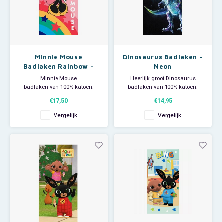
Minnie Mouse
Dinosaurus Badlaken -
Badlaken Rainbow -
Neon
Disney
Minnie Mouse
Heerlijk groot Dinosaurus
badlaken van 100% katoen.
badlaken van 100% katoen.
Deze grote Disney handdoek is
De grote T-Rex handdoek is
€17,50
€14,95
ideaal voor thuisgebruik, voor bij
ideaal voor thuisgebruik maar
de zwemles of
ook leuk om als strandlaken te
Vergelijk
Vergelijk
als strandlaken om op te
gebruiken bij een dagje strand
zonnen op het strand. Afmeting:
of zwembad. Afmeting: 70 x 140
70 x 140 cm.
cm.