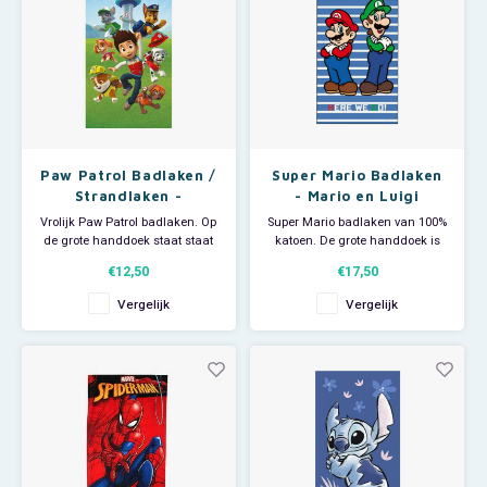
Paw Patrol Badlaken /
Super Mario Badlaken
Strandlaken -
- Mario en Luigi
Sneldrogend
Vrolijk Paw Patrol badlaken. Op
Super Mario badlaken van 100%
de grote handdoek staat staat
katoen. De grote handdoek is
een afbeelding van Ryder,
ideaal voor thuisgebruik, voor bij
€12,50
€17,50
Rubble, Zuma Chase, Marshall,
de zwemles of
Everest en Skye. Ideaal om
als strandlaken om op te
Vergelijk
Vergelijk
als strandlaken te gebruiken
luieren op het strand, in de tuin
als je een dagje naar het strand
of zwembad. Afmeting: 70 x 140
gaat of als handdoek voor
cm. Materiaal: 100% katoen.
thuisgebruik of bij de