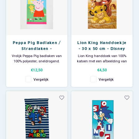
Peppa Pig Badlaken /
Lion King Handdoekje
Strandlaken -
- 30 x 50 cm - Disney
Sneldrogend
Vrolijk Peppa Pig badlaken van
Lion King handdoek van 100%
100% polyester; sneldrogend.
katoen met een afbeelding van
Deze grote Peppa Big handdoek
Simba, Pumbaa en Timon.
€12,50
€4,50
is ideaal voor thuisgebruik, voor
Dit Disney handdoekje is ideaal
bij de zwemles of als
voor thuisgebruik als
Vergelijk
Vergelijk
strandlaken om te luieren in de
gastendoekje en leuk op de
zon. Afmeting: 70 x 140 cm.
kinderkamer of badkamer.
Tanden poetsen en gezichtjes
wassen zal nooit meer een
probleem zi