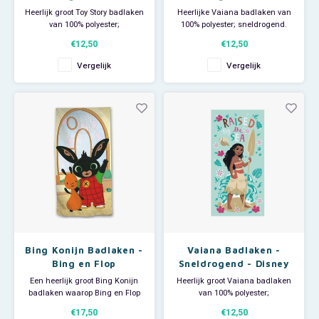
Heerlijk groot Toy Story badlaken
Heerlijke Vaiana badlaken van
van 100% polyester;
100% polyester; sneldrogend.
sneldrogend. Met een
Met een afbeelding van Vaiana
€12,50
€12,50
afbeelding van Woody, Buzz
en Pua. De grote Disney
Lightyear en Aliens. De grote
handdoek is ideaal voor
Vergelijk
Vergelijk
Disney handdoek is ideaal voor
thuisgebruik, voor bij de
thuisgebruik, voor bij de
zwemles en groot genoeg om
zwemles en groot genoeg om
als strandlaken te gebruiken
als strandlaken te gebruiken
als je naar het zwembad of het
als je na
stra
Bing Konijn Badlaken -
Vaiana Badlaken -
Bing en Flop
Sneldrogend - Disney
Een heerlijk groot Bing Konijn
Heerlijk groot Vaiana badlaken
badlaken waarop Bing en Flop
van 100% polyester;
staan afgebeeld. Deze grote
sneldrogend. Met een
€17,50
€12,50
Bing Konijn handdoek is ideaal
afbeelding van Vaiana. De