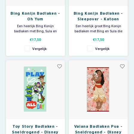
Bing Konijn Badlaken -
Bing Konijn Badlaken -
Oh Yum
Sleepover - Katoen
Een heerlijk Bing Konijn
Een heerlijk groot Bing Konijn
badlaken met Bing, Sula en
badlaken met Bing en Sula die
Flop. Deze grote Bing Konijn
een nachtje bij elkaar gaan
€17,50
€17,50
handdoek is ideaal voor
logeren. Deze grote Bing Konijn
thuisgebruik, voor bij de
handdoek is ideaal voor
Vergelijk
Vergelijk
zwemles of als strandlaken om
thuisgebruik, voor bij de
op te luieren. Afmeting: 70 x 140
zwemles of om als strandlaken
cm. Materiaal: 100% katoen.
t gebruiken om heerlijk op te
luieren. Afmeting: 70
Toy Story Badlaken -
Vaiana Badlaken Pua -
Sneldrogend - Disney
Sneldrogend - Disney