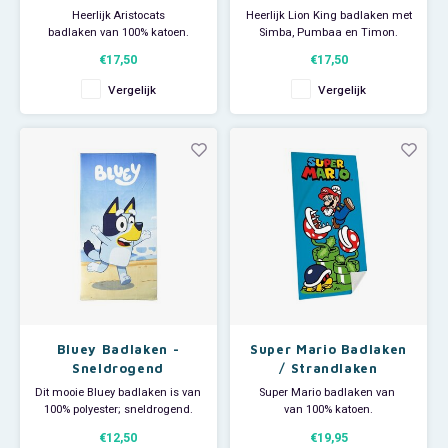
Heerlijk Aristocats
Heerlijk Lion King badlaken met
badlaken van 100% katoen.
Simba, Pumbaa en Timon.
De grote Disney handdoek heeft
Deze grote Disney Lion
€17,50
€17,50
een print van Marie Cat.
King handdoek is ideaal voor
Het strandlaken is ideaal voor
thuisgebruik, voor bij de
Vergelijk
Vergelijk
thuisgebruik, voor bij de
zwemles of om als strandlaken
zwemles of om op te luieren op
te gebruiken om te luieren op
het strand.
het strand.
Afmeting: 70 x 140 cm.
Afmeting: 70 x 140 cm.
Materiaal: 100% katoe
Bluey Badlaken -
Super Mario Badlaken
Sneldrogend
/ Strandlaken
Dit mooie Bluey badlaken is van
Super Mario badlaken van
100% polyester; sneldrogend.
van 100% katoen.
De Bluey handdoek is ideaal
De grote handdoek is ideaal
€12,50
€19,95
voor thuisgebruik of bij de
voor thuisgebruik, voor bij de