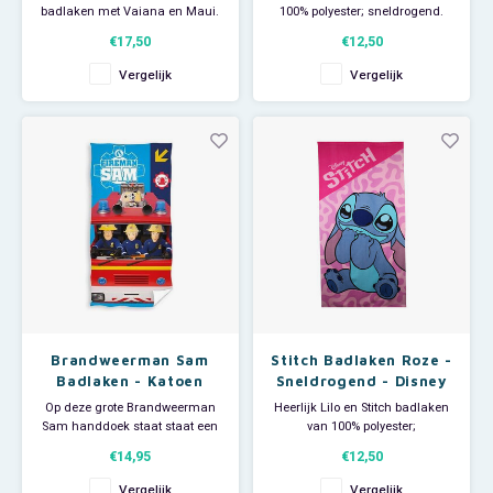
badlaken met Vaiana en Maui.
100% polyester; sneldrogend.
De grote Disney handdoek is
Deze grote handdoek is ideaal
€17,50
€12,50
ideaal voor thuisgebruik, voor bij
voor thuisgebruik, voor bij de
de zwemles en groot genoeg
zwemles of als strandlaken om
Vergelijk
Vergelijk
om als strandlaken te
op te zonnen. Afmeting: 70 x 140
gebruiken. Materiaal: 100%
cm.
katoen. Afmeting: 70 x 140 cm.
Brandweerman Sam
Stitch Badlaken Roze -
Badlaken - Katoen
Sneldrogend - Disney
Op deze grote Brandweerman
Heerlijk Lilo en Stitch badlaken
Sam handdoek staat staat een
van 100% polyester;
afbeelding van Sam en zijn
sneldrogend. Deze Stitch
€14,95
€12,50
vrienden. Dit mooie badlaken is
handdoek is ideaal voor
Ideaal om als strandlaken te
thuisgebruik of bij de zwemles
Vergelijk
Vergelijk