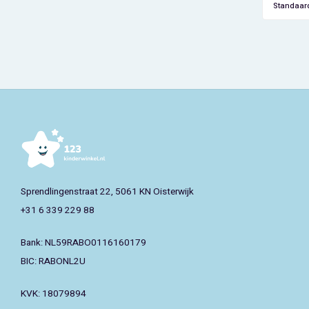
en sne
Standaar
verplaat
Sprendlingenstraat 22, 5061 KN Oisterwijk
+31 6 339 229 88
Bank: NL59RABO0116160179
BIC: RABONL2U
KVK: 18079894