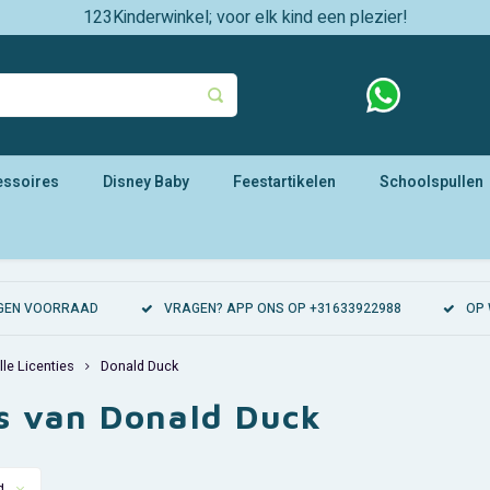
123Kinderwinkel; voor elk kind een plezier!
essoires
Disney Baby
Feestartikelen
Schoolspullen
EIGEN VOORRAAD
VRAGEN? APP ONS OP +31633922988
OP 
lle Licenties
Donald Duck
es van Donald Duck
d