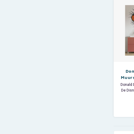
- Ni
- Ni
Don
Muurs
c
Donald 
De Disn
op 1 
Afmeting
Europe
Muursti