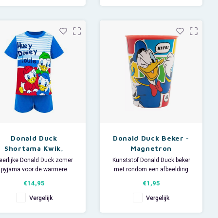
legpuzzel staan
diverse Disney
figuren afgebeeld
zoals Donald Duck, Guus
Geluk, de Zware Jongens,
Kwik, Kwek en Kwak, Minnie
Donald Duck
Donald Duck Beker -
Shortama Kwik,
Magnetron
Kwek, Kwak - Licht
eerlijke Donald Duck zomer
Kunststof Donald Duck beker
Blauw
pyjama voor de warmere
met rondom een afbeelding
nachten.
van Mickey Mouse en Donald
€14,95
€1,95
Deze leuke licht blauwe
Duck.
isney baby shortama heeft
De
Vergelijk
Vergelijk
orte mouwen en een short.
plastic Disney drinkbeker heeft
p het shirt staan Kwik, Kwek
een inhoud van 260 ml en is