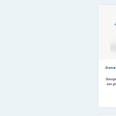
Mater
Maat:
Slape
Donal
Stevige
een pr
Goof
Deze D
ee