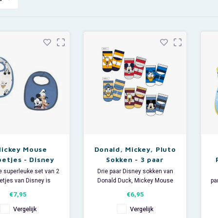
Mickey Mouse
Donald, Mickey, Pluto
betjes - Disney
Sokken - 3 paar
 superleuke set van 2
Drie paar Disney sokken van
etjes van Disney is
Donald Duck, Mickey Mouse
pa
ien op de kleertjes
en Pluto.
€7,95
€6,95
verleden tijd.
Materiaal: 62% katoen, 23%
Me
rdt een grijs en een
polyester, 13% polyamide, 2%
Vergelijk
Vergelijk
labbetje geleverd met
elastan.