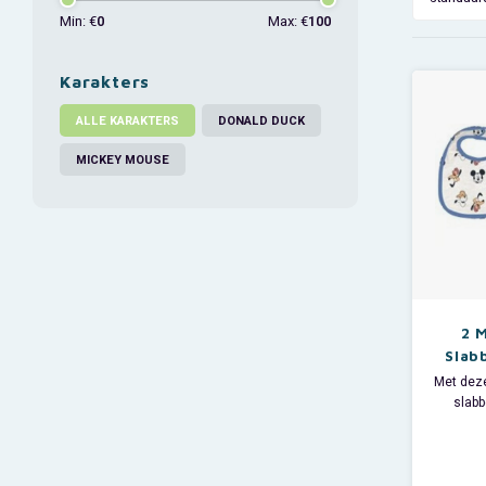
Min: €
0
Max: €
100
Karakters
ALLE KARAKTERS
DONALD DUCK
MICKEY MOUSE
2 
Slab
Met deze
slabb
knoe
Er wo
blauw s