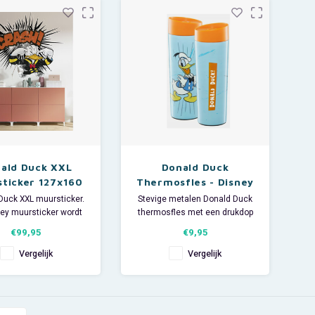
et geschikt voor de
Afmeting vel: breed 127 x hoog
magnetron
200 cm.
et geschikt voor de
Europees kwaliteitsproduct.
vaatwasser.
Muurstickers zijn eenvoudig
en sn
ald Duck XXL
Donald Duck
ticker 127x160
Thermosfles - Disney
m - Disney
Duck XXL muursticker.
Stevige metalen Donald Duck
ey muursticker wordt
thermosfles met een drukdop
groot vel geleverd.
voor makkelijk schenken.
€99,95
€9,95
Ideaal om drankjes de hele
 vel: breed 127 x hoog
dag warm of koud te houden.
Vergelijk
Vergelijk
160 cm.
Deze Disney bidon is licht van
es kwaliteitsproduct.
gewicht en heeft een inhoud
340 ml.
ckers zijn eenvoudig