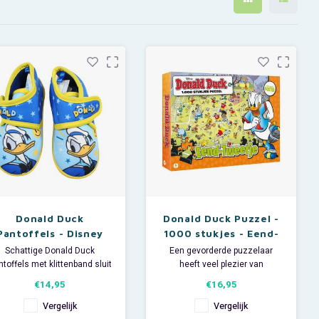
Donald Duck
Donald Duck Puzzel -
Pantoffels - Disney
1000 stukjes - Eend-
Tweetjes
Schattige Donald Duck
Een gevorderde puzzelaar
ntoffels met klittenband sluiting.
heeft veel plezier van
Wasbaar op 30°C.
deze Donald Duck puzzel die
€14,95
€16,95
t deze Disney pantoffeltjes
bestaat uit maar liefst 1000
heeft je kindje nooit meer
stukjes!
Vergelijk
Vergelijk
koude voetjes.
Op deze Disney