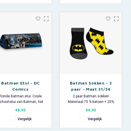
apen was nog nooit zo leuk!
vriend(innetje) meespelen !
Een praktisch en leuk
meubelstuk. Alles in thema
van Batman.
- Klassieke s
Batman Etui - DC
Batman Sokken - 2
Comics
paar - Maat 31/34
Ronde Batman etui. Coole
2 paar Batman sokken
chool-etui van Batman, het
Materiaal:75 % katoen + 20%
ui heeft 1 vak dat afgesloten
polyester + 5% elastan.
€8,95
€4,95
wordt d.m.v. een rits.
Maat 31/34.
Onmisbaar voor de echte
Vergelijk
Vergelijk
Batman fan.
U ontvangt 1 paar zwarte
sokken en 1 paar gele sokken.