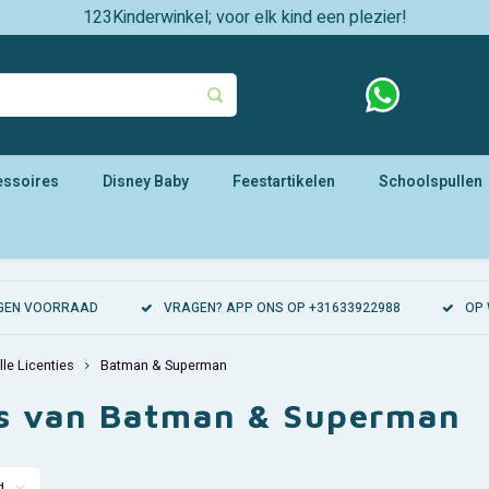
123Kinderwinkel; voor elk kind een plezier!
essoires
Disney Baby
Feestartikelen
Schoolspullen
EIGEN VOORRAAD
VRAGEN? APP ONS OP +31633922988
OP 
lle Licenties
Batman & Superman
es van Batman & Superman
d