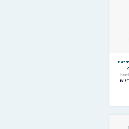
print a
Batm
Heer
pyjam
Comics 
korte 
De kin
supe
ti