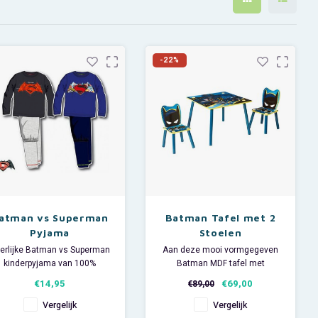
-22%
atman vs Superman
Batman Tafel met 2
Pyjama
Stoelen
erlijke Batman vs Superman
Aan deze mooi vormgegeven
kinderpyjama van 100%
Batman MDF tafel met
katoen.
stoeltjes kunnen kinderen
€14,95
€69,00
€89,00
Deze Superhelden jongens
spelen of eten. Met de 2
pyjama is leverbaar in 2
meegeleverde stoelen kan ook
Vergelijk
Vergelijk
uitvoeringen.
een broertje, zusje of