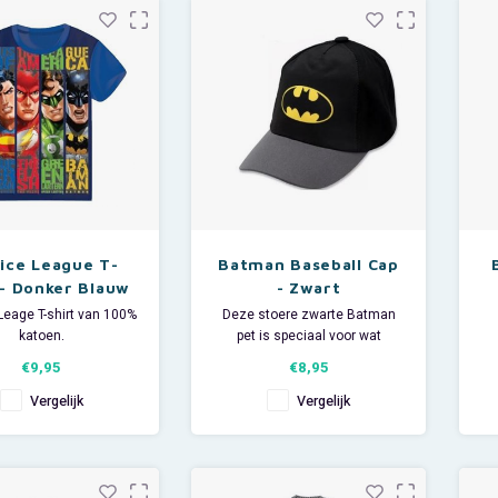
 handige elastiekjes
Wasadvies: was kleding met
blijven al je
print altijd binnenste buiten.
tice League T-
Batman Baseball Cap
 - Donker Blauw
- Zwart
Leage T-shirt van 100%
Deze stoere zwarte Batman
katoen.
pet is speciaal voor wat
 een print van de
oudere jongens (of stoere
€9,95
€8,95
rhelden Superman,
meisjes).
, The Flash en Green
De baseball cap is verstelbaar
Co
Vergelijk
Vergelijk
Lantern.
dmv klittenbandsluiting.
k
 de superheld in huis?
Leverbaar in maat: 54 en 56.
ies: was kleding met
Materiaal: 40% polyester, 60%