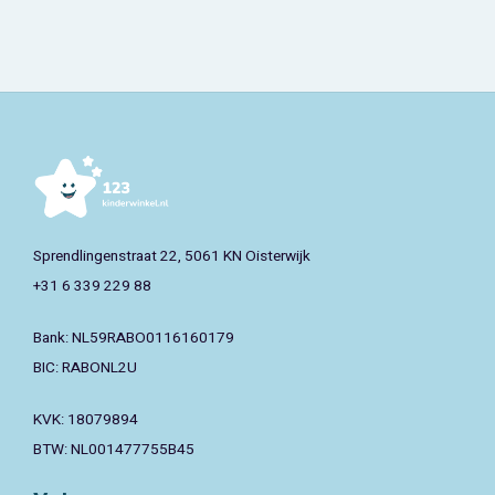
Sprendlingenstraat 22, 5061 KN Oisterwijk
+31 6 339 229 88
Bank: NL59RABO0116160179
BIC: RABONL2U
KVK: 18079894
BTW: NL001477755B45