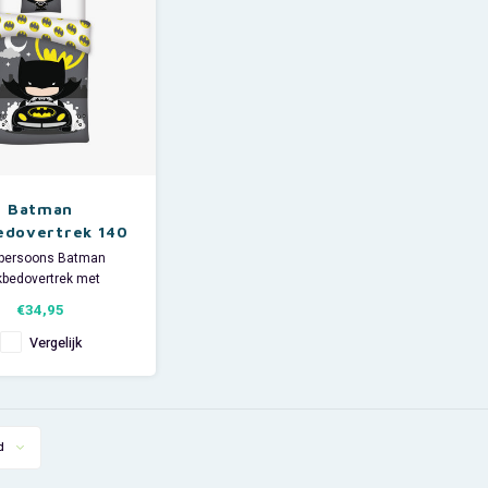
iaal: 100% katoen.
​Materiaal: 100% katoen.
was nog nooit zo leuk!
Grijze stof: 93% katoen en 7%
Batman
edovertrek 140
 cm - DC Comics
persoons Batman
kbedovertrek met
ssende kussensloop.
€34,95
tman dekbedhoes is
zijdig te gebruiken.
Vergelijk
g dekbedovertrek: 140
x 200 cm.
ng Kussensloop: 65 x
65 cm.
d
iaal: 100% katoen.