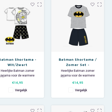
katoen.
Het opmeten van uw
hoofdmaat doet u door middel
van een
Batman Shortama -
Batman Shortama /
Wit/Zwart
Zomer Set -
Grijs/Zwart
Heerlijke Batman zomer
Heerlijke Batman zomer
pyjama voor de warmere
pyjama voor de warmere
nachten.
nachten.
€14,95
€14,95
Deze leuke DC
Deze leuke DC Comics
mics jongens shortama heeft
jongens shortama heeft korte
Vergelijk
Vergelijk
orte mouwen en een short.
mouwen en een short.
De kinder shortama is ook
De kinder shortama is ook
superleuk om te dragen
superleuk om te dragen
tijdens de gymles.
tijdens de gymles.