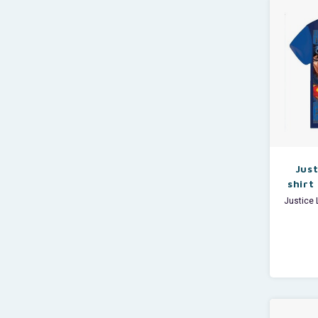
Door de
Jus
shirt
Justice 
Met
supe
Batman
Word jij
Wasadv