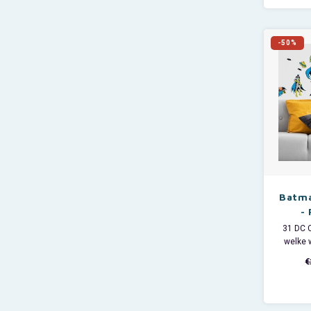
-50%
Batma
-
31 DC 
welke 
€
Afmetin
M