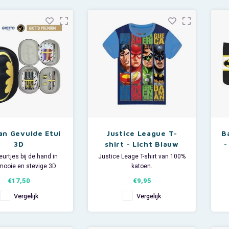
jk jouw kamer op met
Vrolijk jouw kamer op met
oere muurstickers van
deze stoere Classic
! In de set zitten 31
muurstickers van Superman!
s van Batman en alle
In de set zitten 29 stickers van
eriken, zoals de Joke
Superman en alle bijbehorende
ka
n Gevulde Etui
Justice League T-
B
3D
shirt - Licht Blauw
-
leurtjes bij de hand in
Justice Leage T-shirt van 100%
mooie en stevige 3D
katoen.
ulde Batman etui.
Met een print van de
€17,50
€9,95
2 laags etui vind je 8
superhelden Superman,
M
n, 8 kleurpotloden en
Batman, The Flash en Green
Vergelijk
Vergelijk
tekenartikelen zoals
Lantern.
ijper, potlood, lineaal,
Word jij de superheld in huis?
um en een pen.