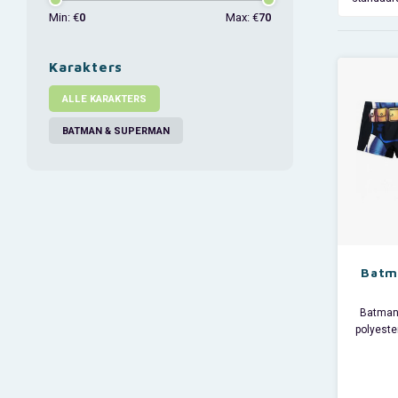
Min: €
0
Max: €
70
Karakters
ALLE KARAKTERS
BATMAN & SUPERMAN
Batm
Batman
polyeste
om te 
Ba