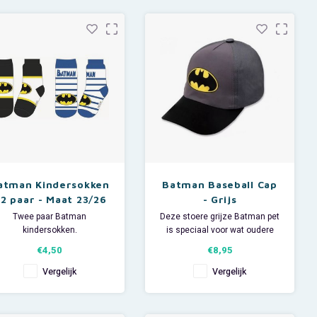
Afmeting: 20 x 6 x 6 cm.
atman Kindersokken
Batman Baseball Cap
 2 paar - Maat 23/26
- Grijs
Twee paar Batman
Deze stoere grijze Batman pet
kindersokken.
is speciaal voor wat oudere
Maat 23/26.
jongens (of stoere meisjes).
€4,50
€8,95
ateriaal 75% katoen + 23%
De baseball cap is verstelbaar
polyester + 2% elastan
dmv klittenbandsluiting.
Vergelijk
Vergelijk
U ontvangt van elke kleur 1
Maat 56.
set.
Materiaal: 40% polyester, 60%