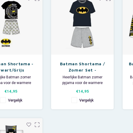
ltijd binnenste buiten.
katoen.
Het opmeten van uw
Sl
hoofdmaat doet u d
an Shortama -
Batman Shortama /
B
Zwart/Grijs
Zomer Set -
Zwart/Grijs
lijke Batman zomer
Heerlijke Batman zomer
B
a voor de warmere
pyjama voor de warmere
nachten.
nachten.
€14,95
€14,95
Deze leuke DC
Deze leuke DC
jongens shortama heeft
Comics jongens shortama heeft
Vergelijk
Vergelijk
mouwen en een short.
korte mouwen en een short.
der shortama is ook
De kinder shortama is ook
rleuk om te dragen
superleuk om te dragen
jdens de gymles.
tijdens de gymles.