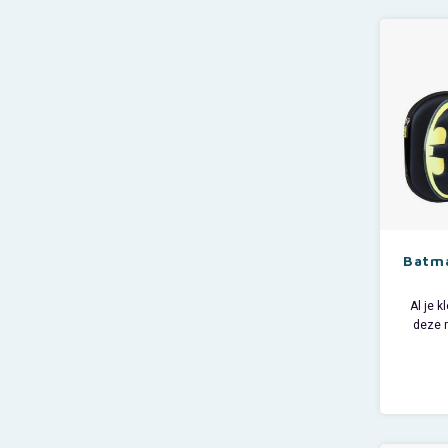
Vroli
deze st
Batman
sticker
slecht
Batma
Al je k
deze 
gev
In de 
stifte
andere 
puntensl
g