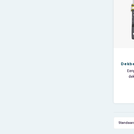
Mater
Slapen 
Dekb
x 200
Een
de
bijpa
De Ba
dubbel
Afmetin
Afmeti
Standaar
Mater