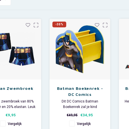
-30%
an Zwembroek
Batman Boekenrek -
B
DC Comics
 zwembroek van 80%
Dit DC Comics Batman
He
r en 20% elastan. Leuk
Boekenrek zal je kind
combineren met een
aanmoedigen om alle boeken
€9,95
€34,95
€49,95
tman badlaken.
netjes te houden. Met zijn
sterke MDF frame en de vier
Vergelijk
Vergelijk
stoffen compartimenten'