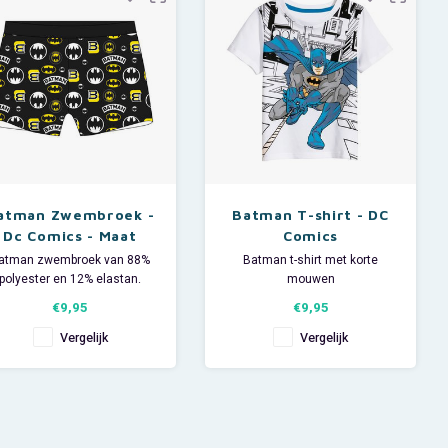
Materiaal: 100% katoen.
​Materiaal: 100% katoen.
apen was nog nooit zo leuk!
Grijze stof: 93% katoen en 7%
atman Zwembroek -
Batman T-shirt - DC
Dc Comics - Maat
Comics
134/140
atman zwembroek van 88%
Batman t-shirt met korte
polyester en 12% elastan.
mouwen
DC Comics zwemboxer in
Materiaal: 100% katoen.
€9,95
€9,95
maat 134/140.
Vergelijk
Vergelijk