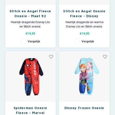
Stitch en Angel Fleece
Stitch en Angel Onesie
Onesie - Maat 92
Fleece - Disney
Heerlijk dragende Disney Lilo
Heerlijk dragende en warme
en Stitch onesie.
Disney Lilo en Stitch onesie.
Maat 92.
Deze Disney jumpsuit is ook
€19,95
€19,95
Deze Disney jumpsuit is ook
superleuk om als huispak te
superleuk om als huispak te
gebruiken op een luie zondag.
Vergelijk
Vergelijk
gebruiken op een luie zondag.
Aan de voorkant zit een lange
Aan de voorkant zit een lange
rits voor makkelijk aan- en
rits voor makkelijk aan- en
uittrekken.
uittrekken.
Op de voorkant een afbeelding
van Stit
Materiaal: 100% polyester
(fleece)
Spiderman Onesie
Disney Frozen Onesie
Fleece - Marvel