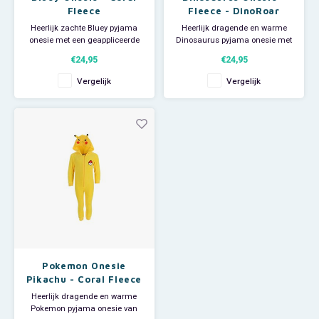
Fleece
Fleece - DinoRoar
Heerlijk zachte Bluey pyjama
Heerlijk dragende en warme
onesie met een geappliceerde
Dinosaurus pyjama onesie met
afbeelding van Bluey.
een grote afbeelding van een
€24,95
€24,95
Deze jumpsuit is ook superleuk
dinosaurus. Deze Dinoroar
om als huispak te gebruiken op
jumpsuit is ook superleuk om
Vergelijk
Vergelijk
een luie zondag. Aan de
als huispak te gebruiken op een
voorkant zit een lange rits voor
luie zondag. Aan de voorkant zit
makkelijk aan- en uittrekken.
een lange rits voor makkelijk
Materiaal: 100% polye
aan- en uittrekken
Pokemon Onesie
Pikachu - Coral Fleece
Heerlijk dragende en warme
Pokemon pyjama onesie van