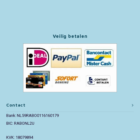
Veilig betalen
Contact
Bank: NL59RABO0116160179
BIC: RABONL2U
KVK: 18079894