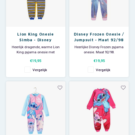
Lion King Onesie
Disney Frozen Onesie /
Simba - Disney
Jumpsuit - Maat 92/98
Heerlijk dragende, warme Lion
Heerlijke Disney Frozen pyjama
King pyjama onesie met
onesie. Maat 92/98.
Simba..
Deze Disney jumpsuit is ook
€19,95
€19,95
Deze Disney jumpsuit is ook
superleuk om als huispak te
superleuk om als huispak te
gebruiken op een luie zondag.
Vergelijk
Vergelijk
gebruiken op een luie zondag.
Aan de voorkant zit een lange
Aan de voorkant zit een lange
rits voor makkelijk aan- en
rits voor makkelijk aan- en
uittrekken.
uittrekken.
Materiaal: 100% polyester (polar