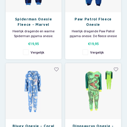
Spiderman Onesie
Paw Patrol Fleece
Fleece - Marvel
Onesie
Heerlijk dragende en warme
Heerlijk dragende Paw Patrol
Spiderman pyjama onesie.
pyjama onesie. De fleece onesie
Deze Marvel jumpsuit is ook
heeft een afbeelding met
€19,95
€19,95
superleuk om als huispak te
Chase, Marshall en Rubble. De
gebruiken op een luie zondag.
Nickelodeon jumpsuit is ook
Vergelijk
Vergelijk
Aan de voorkant zit een rits voor
superleuk om als huispak te
makkelijk aan- en uittrekken.
gebruiken op een luie zondag.
Materiaal: 100% polyester (polar
Aan de voorkant zit een lange
fleece). Slape
rits voor makkelijk a
Bluey Onesie - Coral
Dinosaurus Onesie -