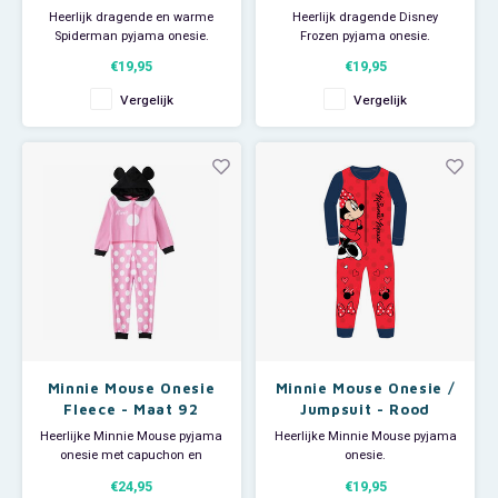
Heerlijk dragende en warme
Heerlijk dragende Disney
Spiderman pyjama onesie.
Frozen pyjama onesie.
Deze Marvel jumpsuit is ook
Deze Disney jumpsuit is ook
€19,95
€19,95
superleuk om als huispak te
superleuk om als huispak te
gebruiken op een luie zondag.
gebruiken op een luie zondag.
Vergelijk
Vergelijk
Aan de voorkant zit een rits voor
Aan de voorkant zit een lange
makkelijk aan- en uittrekken.
rits voor makkelijk aan- en
uittrekken.
Materiaal: 100% polyester (polar
fleece).
Materiaal: 100% polyester (polar
Slape
fleece).
Slap
Minnie Mouse Onesie
Minnie Mouse Onesie /
Fleece - Maat 92
Jumpsuit - Rood
Heerlijke Minnie Mouse pyjama
Heerlijke Minnie Mouse pyjama
onesie met capuchon en
onesie.
oortjes.
Deze Disney jumpsuit is ook
€24,95
€19,95
Deze Disney jumpsuit is ook
superleuk om als huispak te