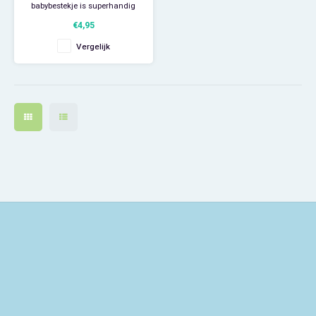
babybestekje is superhandig
om mee te nemen in je luiertas
My Little Pony
€4,95
als je op reis gaat of gewoon
een dagje weg. Het 2-delige
Vergelijk
bestekje kan worden
Paw Patrol
opgeborgen in het handige
opbergdoosje en heeft
Peppa Pig
afbeeldingen van Lady en de
Vagebond, Bambi
Pluto
Pokemon
Sonic the Hedgehog
Spiderman
Star Wars
Super Mario