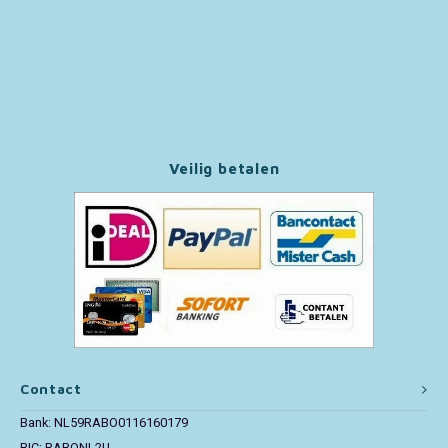
Paw Patrol
Peppa Pig
Pluto
Veilig betalen
Pokemon
Sonic the Hedgehog
Spiderman
Star Wars
Super Mario
Contact
Bank: NL59RABO0116160179
Thomas de Trein