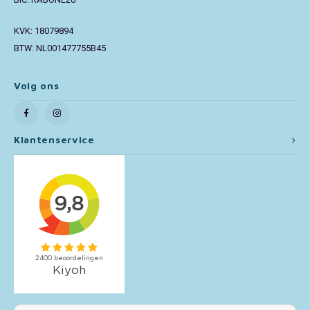
BIC: RABONL2U
Toy Story
KVK: 18079894
BTW: NL001477755B45
Turtles (TMNT)
Volg ons
Vaiana
Wish
Klantenservice