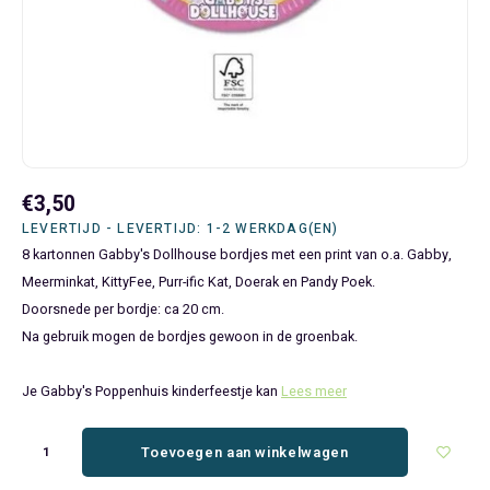
Bluey
Kinderbedden
Kokskleding
Baby Speelgoed
Disney Cars Feestartikelen
Baseball Caps & Petten
Servetten
Teens
Brandweerman Sam
Klokken & Wekkers
Mode Accessoires
Baby T-shirts
Disney Frozen Feestartikelen
Handtasjes & Schoudertasjes
Tafelkleden
Disney Cars
Kussens
Ondergoed & Sokken
Luiertassen
Disney Princess Feestartikelen
Horloges
Wegwerp Servies
Disney Frozen
Lampen
Onesies
Knuffeltjes
Gaby's Poppenhuis Feestartikelen
Paraplu's, Regenjassen en Regenlaarzen
€3,50
Disney Princess
Muurstickers, Raamstickers & Posters
Pyjama's & Shortama's
Rompertjes
Lilo & Stitch Feestartikelen
Plaids
LEVERTIJD - LEVERTIJD: 1-2 WERKDAG(EN)
8 kartonnen Gabby's Dollhouse bordjes met een print van o.a. Gabby,
Dombo
Opbergmanden & opbergboxen
Pantoffels
Slabbetjes
Mickey Mouse Feestartikelen
Portemonnees
Meerminkat, KittyFee, Purr-ific Kat, Doerak en Pandy Poek.
Doorsnede per bordje: ca 20 cm.
Donald Duck
Opbergrekken en speelgoedkisten
Regenjassen & Regenlaarzen
Minecraft Feestartikelen
Slaapmaskers
Na gebruik mogen de bordjes gewoon in de groenbak.
Gabby's Poppenhuis
Prullenbakken
Sweaters & Hoodies
Minions Feestartikelen
Slaapzakken
Je Gabby's Poppenhuis kinderfeestje kan
Lees meer
Hello Kitty
Slaapzakken & Readynaps
T-shirts & Longsleeves
Minnie Mouse Feestartikelen
Toilettassen & Verzorging
Toevoegen aan winkelwagen