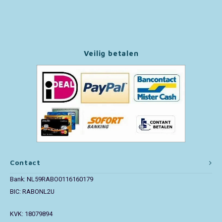
Paw Patrol
Peppa Pig
Veilig betalen
Pluto
Pokemon
Sonic the Hedgehog
Spiderman
Contact
Star Wars
Bank: NL59RABO0116160179
BIC: RABONL2U
Super Mario
KVK: 18079894
Thomas de Trein