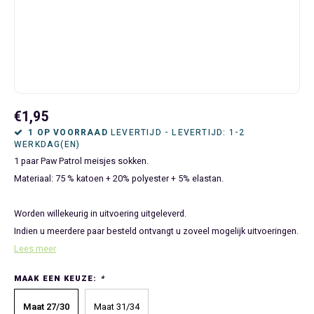
Bluey
Kinderbedden
Kokskleding
Baby Speelgoed
Disney Cars Feestartikelen
Baseball Caps & Petten
Servetten
Teens
Brandweerman Sam
Klokken & Wekkers
Mode Accessoires
Baby T-shirts
Disney Frozen Feestartikelen
Handtasjes & Schoudertasjes
Tafelkleden
Disney Cars
Kussens
Ondergoed & Sokken
Luiertassen
Disney Princess Feestartikelen
Horloges
Wegwerp Servies
Disney Frozen
Lampen
Onesies
Knuffeltjes
Gaby's Poppenhuis Feestartikelen
Paraplu's, Regenjassen en Regenlaarzen
€1,95
1 OP VOORRAAD
LEVERTIJD - LEVERTIJD: 1-2
WERKDAG(EN)
Disney Princess
Muurstickers, Raamstickers & Posters
Pyjama's & Shortama's
Rompertjes
Lilo & Stitch Feestartikelen
Plaids
1 paar Paw Patrol meisjes sokken.
Materiaal: 75 % katoen + 20% polyester + 5% elastan.
Dombo
Opbergmanden & opbergboxen
Pantoffels
Slabbetjes
Mickey Mouse Feestartikelen
Portemonnees
Worden willekeurig in uitvoering uitgeleverd.
Donald Duck
Opbergrekken en speelgoedkisten
Regenjassen & Regenlaarzen
Minecraft Feestartikelen
Slaapmaskers
Indien u meerdere paar besteld ontvangt u zoveel mogelijk uitvoeringen.
Gabby's Poppenhuis
Prullenbakken
Sweaters & Hoodies
Minions Feestartikelen
Slaapzakken
Lees meer
MAAK EEN KEUZE:
*
Hello Kitty
Slaapzakken & Readynaps
T-shirts & Longsleeves
Minnie Mouse Feestartikelen
Toilettassen & Verzorging
Maat 27/30
Maat 31/34