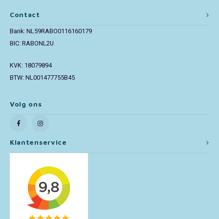
Contact
Toy Story
Bank: NL59RABO0116160179
Turtles (TMNT)
BIC: RABONL2U
KVK: 18079894
Vaiana
BTW: NL001477755B45
Wish
Volg ons
Klantenservice