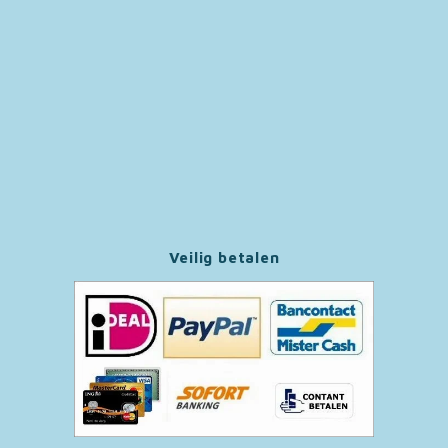
Paw Patrol
Peppa Pig
Pluto
Pokemon
Sonic the Hedgehog
Veilig betalen
Spiderman
Star Wars
Super Mario
Thomas de Trein