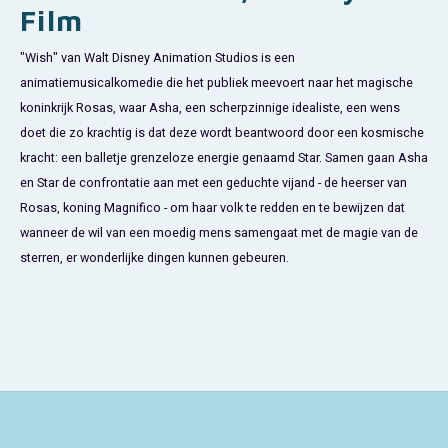
Film
Paw Patrol
"Wish" van Walt Disney Animation Studios is een
animatiemusicalkomedie die het publiek meevoert naar het magische
Peppa Pig
koninkrijk Rosas, waar Asha, een scherpzinnige idealiste, een wens
doet die zo krachtig is dat deze wordt beantwoord door een kosmische
Pluto
kracht: een balletje grenzeloze energie genaamd Star. Samen gaan Asha
en Star de confrontatie aan met een geduchte vijand - de heerser van
Pokemon
Rosas, koning Magnifico - om haar volk te redden en te bewijzen dat
wanneer de wil van een moedig mens samengaat met de magie van de
Sonic the Hedgehog
sterren, er wonderlijke dingen kunnen gebeuren.
Spiderman
Star Wars
Super Mario
Thomas de Trein