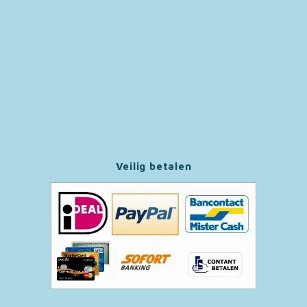
Toy Story
Turtles (TMNT)
Vaiana
Wish
Veilig betalen