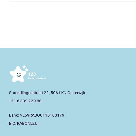
Sprendlingenstraat 22, 5061 KN Oisterwijk
+31 6 339 229 88
Bank: NL59RABO0116160179
BIC: RABONL2U