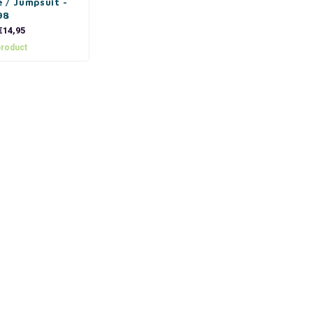
 / Jumpsuit -
98
€14,95
product