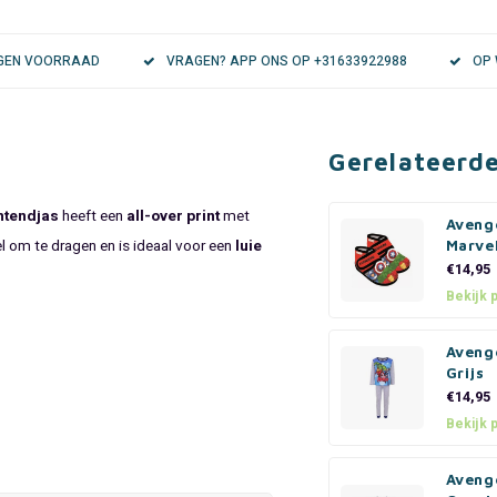
EIGEN VOORRAAD
VRAGEN? APP ONS OP +31633922988
OP 
Gerelateerd
htendjas
heeft een
all-over print
met
Avenge
l om te dragen en is ideaal voor een
luie
Marve
€14,95
Bekijk 
Aveng
Grijs
€14,95
Bekijk 
Aveng