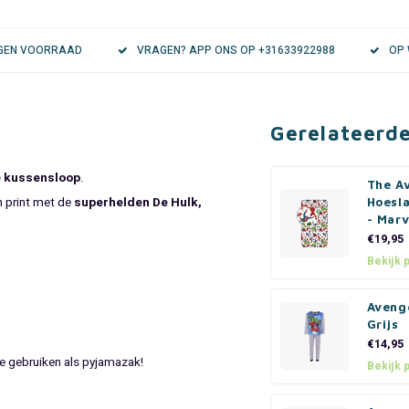
EIGEN VOORRAAD
VRAGEN? APP ONS OP +31633922988
OP 
Gerelateerd
e kussensloop
.
The A
n print met de
superhelden De Hulk,
Hoesl
- Marv
€19,95
Bekijk 
Aveng
Grijs
€14,95
te gebruiken als pyjamazak!
Bekijk 