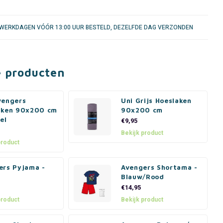
WERKDAGEN VÓÓR 13:00 UUR BESTELD, DEZELFDE DAG VERZONDEN
e producten
vengers
Uni Grijs Hoeslaken
aken 90x200 cm
90x200 cm
el
€9,95
Bekijk product
product
ers Pyjama -
Avengers Shortama -
Blauw/Rood
€14,95
product
Bekijk product