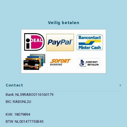
Paw Patrol
Veilig betalen
Peppa Pig
Pluto
Pokemon
Sonic the Hedgehog
Spiderman
Contact
Bank: NL59RABO0116160179
Star Wars
BIC: RABONL2U
Super Mario
KVK: 18079894
BTW: NL001477755B45
Thomas de Trein