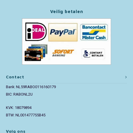
Veilig betalen
Paw Patrol
Peppa Pig
Pluto
Pokemon
Sonic the Hedgehog
Contact
Spiderman
Bank: NL59RABO0116160179
BIC: RABONL2U
Star Wars
KVK: 18079894
BTW: NL001477755B45
Super Mario
Thomas de Trein
Volg ons