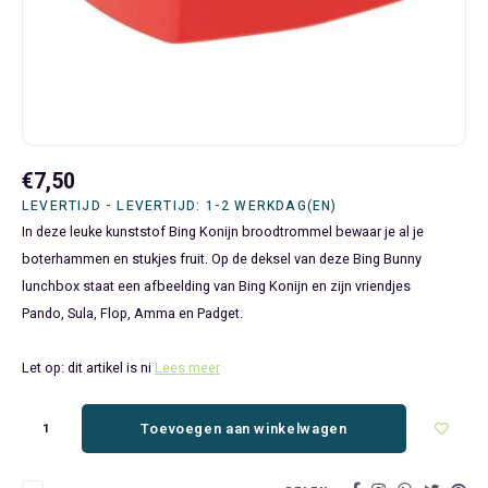
Bluey
Kinderbedden
Kokskleding
Baby Speelgoed
Disney Cars Feestartikelen
Baseball Caps & Petten
Servetten
Teens
Brandweerman Sam
Klokken & Wekkers
Mode Accessoires
Baby T-shirts
Disney Frozen Feestartikelen
Handtasjes & Schoudertasjes
Tafelkleden
Disney Cars
Kussens
Ondergoed & Sokken
Luiertassen
Disney Princess Feestartikelen
Horloges
Wegwerp Servies
Disney Frozen
Lampen
Onesies
Knuffeltjes
Gaby's Poppenhuis Feestartikelen
Paraplu's, Regenjassen en Regenlaarzen
€7,50
LEVERTIJD - LEVERTIJD: 1-2 WERKDAG(EN)
Disney Princess
Muurstickers, Raamstickers & Posters
Pyjama's & Shortama's
Rompertjes
Lilo & Stitch Feestartikelen
Plaids
In deze leuke kunststof Bing Konijn broodtrommel bewaar je al je
boterhammen en stukjes fruit. Op de deksel van deze Bing Bunny
Dombo
Opbergmanden & opbergboxen
Pantoffels
Slabbetjes
Mickey Mouse Feestartikelen
Portemonnees
lunchbox staat een afbeelding van Bing Konijn en zijn vriendjes
Pando, Sula, Flop, Amma en Padget.
Donald Duck
Opbergrekken en speelgoedkisten
Regenjassen & Regenlaarzen
Minecraft Feestartikelen
Slaapmaskers
Let op: dit artikel is ni
Lees meer
Gabby's Poppenhuis
Prullenbakken
Sweaters & Hoodies
Minions Feestartikelen
Slaapzakken
Toevoegen aan winkelwagen
Hello Kitty
Slaapzakken & Readynaps
T-shirts & Longsleeves
Minnie Mouse Feestartikelen
Toilettassen & Verzorging