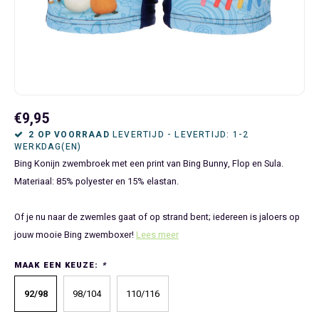
Bluey
Kinderbedden
Kokskleding
Baby Speelgoed
Disney Cars Feestartikelen
Baseball Caps & Petten
Servetten
Teens
Brandweerman Sam
Klokken & Wekkers
Mode Accessoires
Baby T-shirts
Disney Frozen Feestartikelen
Handtasjes & Schoudertasjes
Tafelkleden
Disney Cars
Kussens
Ondergoed & Sokken
Luiertassen
Disney Princess Feestartikelen
Horloges
Wegwerp Servies
Disney Frozen
Lampen
Onesies
Knuffeltjes
Gaby's Poppenhuis Feestartikelen
Paraplu's, Regenjassen en Regenlaarzen
€9,95
2 OP VOORRAAD
LEVERTIJD - LEVERTIJD: 1-2
WERKDAG(EN)
Disney Princess
Muurstickers, Raamstickers & Posters
Pyjama's & Shortama's
Rompertjes
Lilo & Stitch Feestartikelen
Plaids
Bing Konijn zwembroek met een print van Bing Bunny, Flop en Sula.
Materiaal: 85% polyester en 15% elastan.
Dombo
Opbergmanden & opbergboxen
Pantoffels
Slabbetjes
Mickey Mouse Feestartikelen
Portemonnees
Of je nu naar de zwemles gaat of op strand bent; iedereen is jaloers op
Donald Duck
Opbergrekken en speelgoedkisten
Regenjassen & Regenlaarzen
Minecraft Feestartikelen
Slaapmaskers
jouw mooie Bing zwemboxer!
Lees meer
Gabby's Poppenhuis
Prullenbakken
Sweaters & Hoodies
Minions Feestartikelen
Slaapzakken
MAAK EEN KEUZE:
*
Hello Kitty
Slaapzakken & Readynaps
T-shirts & Longsleeves
Minnie Mouse Feestartikelen
Toilettassen & Verzorging
92/98
98/104
110/116