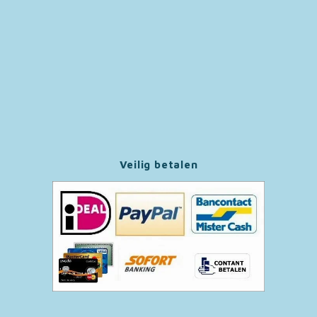
Paw Patrol
Peppa Pig
Pluto
Pokemon
Veilig betalen
Sonic the Hedgehog
Spiderman
Star Wars
Super Mario
Thomas de Trein