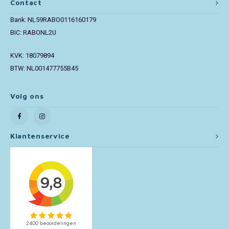
Contact
Bank: NL59RABO0116160179
Toy Story
BIC: RABONL2U
Turtles (TMNT)
KVK: 18079894
BTW: NL001477755B45
Vaiana
Wish
Volg ons
Klantenservice