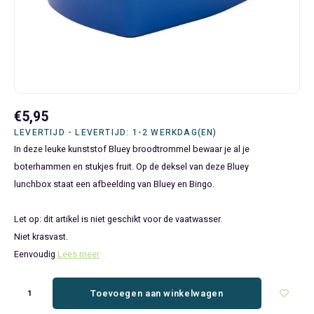
Bluey
Kinderbedden
Kokskleding
Baby Speelgoed
Disney Cars Feestartikelen
Baseball Caps & Petten
Servetten
Teens
Brandweerman Sam
Klokken & Wekkers
Mode Accessoires
Baby T-shirts
Disney Frozen Feestartikelen
Handtasjes & Schoudertasjes
Tafelkleden
Disney Cars
Kussens
Ondergoed & Sokken
Luiertassen
Disney Princess Feestartikelen
Horloges
Wegwerp Servies
Disney Frozen
Lampen
Onesies
Knuffeltjes
Gaby's Poppenhuis Feestartikelen
Paraplu's, Regenjassen en Regenlaarzen
€5,95
LEVERTIJD - LEVERTIJD: 1-2 WERKDAG(EN)
Disney Princess
Muurstickers, Raamstickers & Posters
Pyjama's & Shortama's
Rompertjes
Lilo & Stitch Feestartikelen
Plaids
In deze leuke kunststof Bluey broodtrommel bewaar je al je
boterhammen en stukjes fruit. Op de deksel van deze Bluey
Dombo
Opbergmanden & opbergboxen
Pantoffels
Slabbetjes
Mickey Mouse Feestartikelen
Portemonnees
lunchbox staat een afbeelding van Bluey en Bingo.
Donald Duck
Opbergrekken en speelgoedkisten
Regenjassen & Regenlaarzen
Minecraft Feestartikelen
Slaapmaskers
Let op: dit artikel is niet geschikt voor de vaatwasser.
Niet krasvast.
Gabby's Poppenhuis
Prullenbakken
Sweaters & Hoodies
Minions Feestartikelen
Slaapzakken
Eenvoudig
Lees meer
Hello Kitty
Slaapzakken & Readynaps
T-shirts & Longsleeves
Minnie Mouse Feestartikelen
Toilettassen & Verzorging
Toevoegen aan winkelwagen