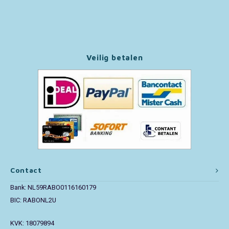
Paw Patrol
Peppa Pig
Veilig betalen
Pluto
Pokemon
Sonic the Hedgehog
Spiderman
Contact
Star Wars
Bank: NL59RABO0116160179
Super Mario
BIC: RABONL2U
KVK: 18079894
Thomas de Trein