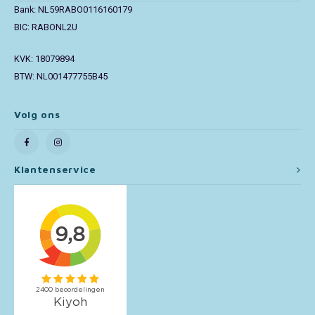
Bank: NL59RABO0116160179
BIC: RABONL2U
Toy Story
KVK: 18079894
Turtles (TMNT)
BTW: NL001477755B45
Vaiana
Volg ons
Wish
Klantenservice