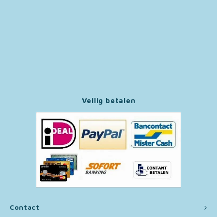
Paw Patrol
Peppa Pig
Pluto
Pokemon
Veilig betalen
Sonic the Hedgehog
Spiderman
Star Wars
Super Mario
Contact
Thomas de Trein