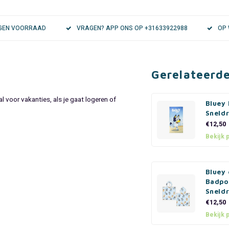
EIGEN VOORRAAD
VRAGEN? APP ONS OP +31633922988
OP 
Gerelateerd
al voor vakanties, als je gaat logeren of
Bluey 
Sneld
€12,50
Bekijk 
Bluey 
Badpo
Sneld
€12,50
Bekijk 