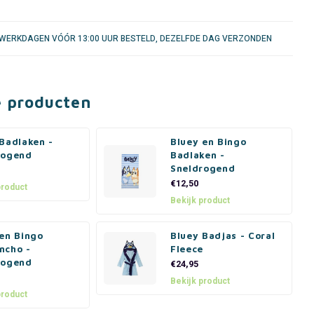
WERKDAGEN VÓÓR 13:00 UUR BESTELD, DEZELFDE DAG VERZONDEN
e producten
Badlaken -
Bluey en Bingo
rogend
Badlaken -
Sneldrogend
€12,50
product
Bekijk product
en Bingo
Bluey Badjas - Coral
ncho -
Fleece
rogend
€24,95
Bekijk product
product