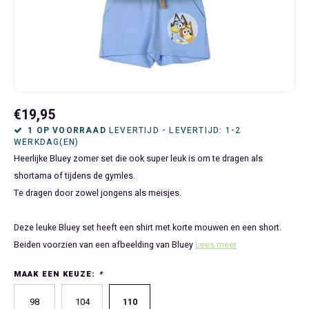
Bluey
Kinderbedden
Kokskleding
Baby Speelgoed
Disney Cars Feestartikelen
Baseball Caps & Petten
Servetten
Teens
Brandweerman Sam
Klokken & Wekkers
Mode Accessoires
Baby T-shirts
Disney Frozen Feestartikelen
Handtasjes & Schoudertasjes
Tafelkleden
Disney Cars
Kussens
Ondergoed & Sokken
Luiertassen
Disney Princess Feestartikelen
Horloges
Wegwerp Servies
Disney Frozen
Lampen
Onesies
Knuffeltjes
Gaby's Poppenhuis Feestartikelen
Paraplu's, Regenjassen en Regenlaarzen
€19,95
1 OP VOORRAAD
LEVERTIJD - LEVERTIJD: 1-2
WERKDAG(EN)
Disney Princess
Muurstickers, Raamstickers & Posters
Pyjama's & Shortama's
Rompertjes
Lilo & Stitch Feestartikelen
Plaids
Heerlijke Bluey zomer set die ook super leuk is om te dragen als
shortama of tijdens de gymles.
Dombo
Opbergmanden & opbergboxen
Pantoffels
Slabbetjes
Mickey Mouse Feestartikelen
Portemonnees
Te dragen door zowel jongens als meisjes.
Donald Duck
Opbergrekken en speelgoedkisten
Regenjassen & Regenlaarzen
Minecraft Feestartikelen
Slaapmaskers
Deze leuke Bluey set heeft een shirt met korte mouwen en een short.
Gabby's Poppenhuis
Prullenbakken
Sweaters & Hoodies
Minions Feestartikelen
Slaapzakken
Beiden voorzien van een afbeelding van Bluey
Lees meer
MAAK EEN KEUZE:
*
Hello Kitty
Slaapzakken & Readynaps
T-shirts & Longsleeves
Minnie Mouse Feestartikelen
Toilettassen & Verzorging
98
104
110