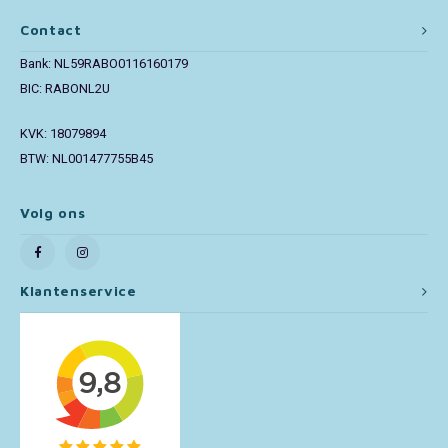
Contact
Toy Story
Bank: NL59RABO0116160179
Turtles (TMNT)
BIC: RABONL2U
KVK: 18079894
Vaiana
BTW: NL001477755B45
Wish
Volg ons
Klantenservice