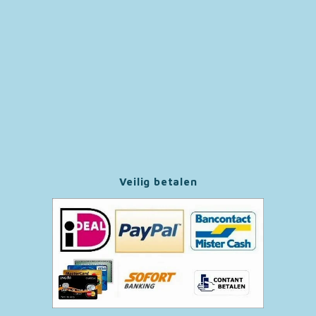
Paw Patrol
Peppa Pig
Pluto
Pokemon
Sonic the Hedgehog
Veilig betalen
Spiderman
Star Wars
Super Mario
Thomas de Trein