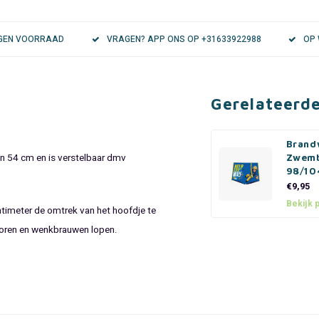
EIGEN VOORRAAD
VRAGEN? APP ONS OP +31633922988
OP 
Gerelateerd
Brand
en 54 cm en is verstelbaar dmv
Zwemb
98/10
€9,95
Bekijk 
timeter de omtrek van het hoofdje te
e oren en wenkbrauwen lopen.