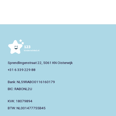
Sprendlingenstraat 22, 5061 KN Oisterwijk
+31 6 339 229 88
Bank: NL59RABO0116160179
BIC: RABONL2U
KVK: 18079894
BTW: NL001477755B45