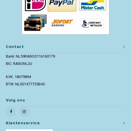
Paw Patrol
Peppa Pig
Pluto
Contact
Bank: NL59RABO0116160179
Pokemon
BIC: RABONL2U
Sonic the Hedgehog
KVK: 18079894
BTW: NL001477755B45
Spiderman
Star Wars
Volg ons
Super Mario
Klantenservice
Thomas de Trein