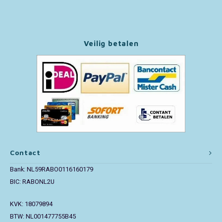
Paw Patrol
Veilig betalen
Peppa Pig
Pluto
Pokemon
Sonic the Hedgehog
Spiderman
Contact
Star Wars
Bank: NL59RABO0116160179
BIC: RABONL2U
Super Mario
KVK: 18079894
BTW: NL001477755B45
Thomas de Trein