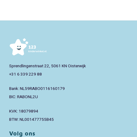
Sprendlingenstraat 22, 5061 KN Oisterwijk
+31 6 339 229 88
Bank: NL59RABO0116160179
BIC: RABONL2U
KVK: 18079894
BTW: NL001477755B45
Volg ons