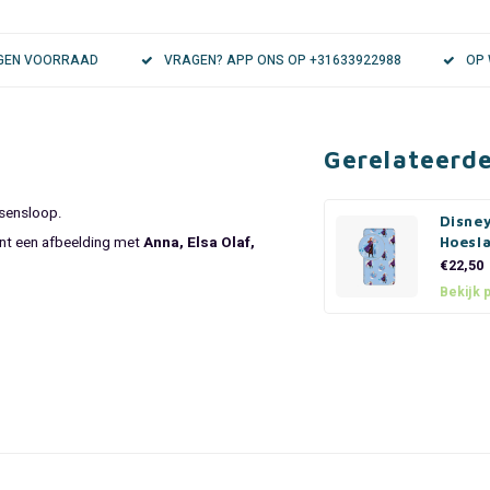
EIGEN VOORRAAD
VRAGEN? APP ONS OP +31633922988
OP 
Gerelateerd
sensloop.
Disne
ont een afbeelding met
Anna, Elsa Olaf,
Hoesl
€22,50
Bekijk 