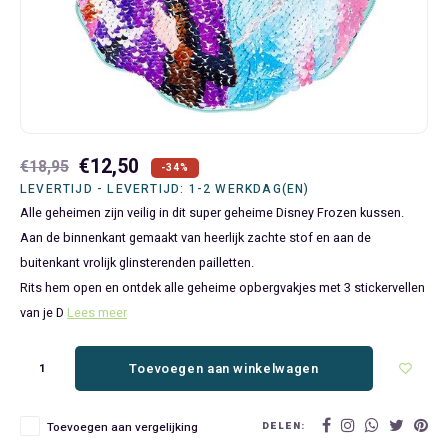
Bluey
Kinderbedden
Kokskleding
Baby Speelgoed
Disney Cars Feestartikelen
Baseball Caps & Petten
Servetten
Teens
Brandweerman Sam
Klokken & Wekkers
Mode Accessoires
Baby T-shirts
Disney Frozen Feestartikelen
Handtasjes & Schoudertasjes
Tafelkleden
Disney Cars
Kussens
Ondergoed & Sokken
Luiertassen
Disney Princess Feestartikelen
Horloges
Wegwerp Servies
Disney Frozen
Lampen
Onesies
Knuffeltjes
Gaby's Poppenhuis Feestartikelen
Paraplu's, Regenjassen en Regenlaarzen
€12,50
€18,95
-34%
LEVERTIJD - LEVERTIJD: 1-2 WERKDAG(EN)
Disney Princess
Muurstickers, Raamstickers & Posters
Pyjama's & Shortama's
Rompertjes
Lilo & Stitch Feestartikelen
Plaids
Alle geheimen zijn veilig in dit super geheime Disney Frozen kussen.
Aan de binnenkant gemaakt van heerlijk zachte stof en aan de
Dombo
Opbergmanden & opbergboxen
Pantoffels
Slabbetjes
Mickey Mouse Feestartikelen
Portemonnees
buitenkant vrolijk glinsterenden pailletten.
Rits hem open en ontdek alle geheime opbergvakjes met 3 stickervellen
Donald Duck
Opbergrekken en speelgoedkisten
Regenjassen & Regenlaarzen
Minecraft Feestartikelen
Slaapmaskers
van je D
Lees meer
Gabby's Poppenhuis
Prullenbakken
Sweaters & Hoodies
Minions Feestartikelen
Slaapzakken
Toevoegen aan winkelwagen
Hello Kitty
Slaapzakken & Readynaps
T-shirts & Longsleeves
Minnie Mouse Feestartikelen
Toilettassen & Verzorging
DELEN:
Toevoegen aan vergelijking