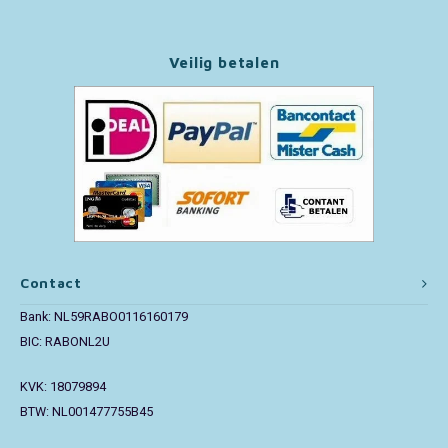
Paw Patrol
Veilig betalen
Peppa Pig
Pluto
Pokemon
Sonic the Hedgehog
Contact
Spiderman
Bank: NL59RABO0116160179
Star Wars
BIC: RABONL2U
KVK: 18079894
Super Mario
BTW: NL001477755B45
Thomas de Trein