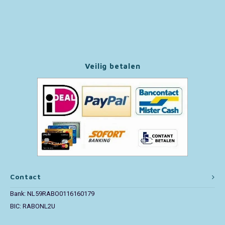
Paw Patrol
Peppa Pig
Veilig betalen
Pluto
Pokemon
Sonic the Hedgehog
Spiderman
Star Wars
Contact
Bank: NL59RABO0116160179
Super Mario
BIC: RABONL2U
Thomas de Trein