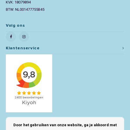
KVK: 18079894
BTW: NL001477755B45
Toy Story
Volg ons
Turtles (TMNT)
Vaiana
Klantenservice
Wish
Mijn account
Door het gebruiken van onze website, ga je akkoord met