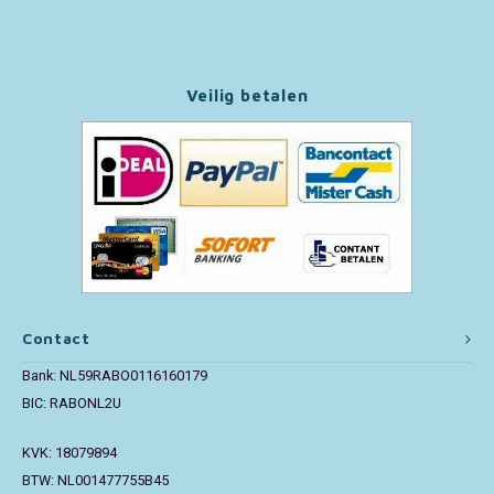
Paw Patrol
Veilig betalen
Peppa Pig
Pluto
Pokemon
Sonic the Hedgehog
Spiderman
Contact
Star Wars
Bank: NL59RABO0116160179
BIC: RABONL2U
Super Mario
KVK: 18079894
BTW: NL001477755B45
Thomas de Trein