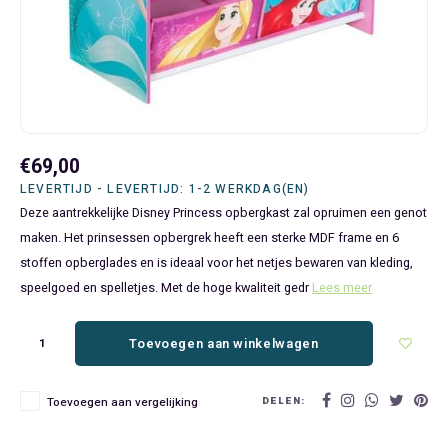
Bluey
Kinderbedden
Kokskleding
Baby Speelgoed
Disney Cars Feestartikelen
Baseball Caps & Petten
Servetten
Teens
Brandweerman Sam
Klokken & Wekkers
Mode Accessoires
Baby T-shirts
Disney Frozen Feestartikelen
Handtasjes & Schoudertasjes
Tafelkleden
Disney Cars
Kussens
Ondergoed & Sokken
Luiertassen
Disney Princess Feestartikelen
Horloges
Wegwerp Servies
Disney Frozen
Lampen
Onesies
Knuffeltjes
Gaby's Poppenhuis Feestartikelen
Paraplu's, Regenjassen en Regenlaarzen
€69,00
LEVERTIJD - LEVERTIJD: 1-2 WERKDAG(EN)
Disney Princess
Muurstickers, Raamstickers & Posters
Pyjama's & Shortama's
Rompertjes
Lilo & Stitch Feestartikelen
Plaids
Deze aantrekkelijke Disney Princess opbergkast zal opruimen een genot
maken. Het prinsessen opbergrek heeft een sterke MDF frame en 6
Dombo
Opbergmanden & opbergboxen
Pantoffels
Slabbetjes
Mickey Mouse Feestartikelen
Portemonnees
stoffen opberglades en is ideaal voor het netjes bewaren van kleding,
speelgoed en spelletjes. Met de hoge kwaliteit gedr
Lees meer
Donald Duck
Opbergrekken en speelgoedkisten
Regenjassen & Regenlaarzen
Minecraft Feestartikelen
Slaapmaskers
Toevoegen aan winkelwagen
Gabby's Poppenhuis
Prullenbakken
Sweaters & Hoodies
Minions Feestartikelen
Slaapzakken
DELEN:
Toevoegen aan vergelijking
Hello Kitty
Slaapzakken & Readynaps
T-shirts & Longsleeves
Minnie Mouse Feestartikelen
Toilettassen & Verzorging