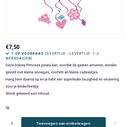
Bluey
Kinderbedden
Kokskleding
Baby Speelgoed
Disney Cars Feestartikelen
Baseball Caps & Petten
Servetten
Teens
Brandweerman Sam
Klokken & Wekkers
Mode Accessoires
Baby T-shirts
Disney Frozen Feestartikelen
Handtasjes & Schoudertasjes
Tafelkleden
Disney Cars
Kussens
Ondergoed & Sokken
Luiertassen
Disney Princess Feestartikelen
Horloges
Wegwerp Servies
Disney Frozen
Lampen
Onesies
Knuffeltjes
Gaby's Poppenhuis Feestartikelen
Paraplu's, Regenjassen en Regenlaarzen
€7,50
1 OP VOORRAAD
LEVERTIJD - LEVERTIJD: 1-2
WERKDAG(EN)
Disney Princess
Muurstickers, Raamstickers & Posters
Pyjama's & Shortama's
Rompertjes
Lilo & Stitch Feestartikelen
Plaids
Deze Disney Princess pinata kan, voordat de gasten arriveren, worden
gevuld met kleine snoepjes, confetti en kleine cadeautjes.
Dombo
Opbergmanden & opbergboxen
Pantoffels
Slabbetjes
Mickey Mouse Feestartikelen
Portemonnees
Hang hem daarna op en je hebt een superleuke bezigheid en versiering
voor je kinderfeestje.
Donald Duck
Opbergrekken en speelgoedkisten
Regenjassen & Regenlaarzen
Minecraft Feestartikelen
Slaapmaskers
Wordt geleverd excl inhoud.
Gabby's Poppenhuis
Prullenbakken
Sweaters & Hoodies
Minions Feestartikelen
Slaapzakken
Sp
Hello Kitty
Slaapzakken & Readynaps
T-shirts & Longsleeves
Minnie Mouse Feestartikelen
Toilettassen & Verzorging
Toevoegen aan winkelwagen