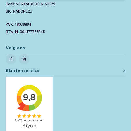
Bank: NL59RABO0116160179
BIC: RABONL2U
Toy Story
KVK: 18079894
Turtles (TMNT)
BTW: NL001477755B45
Vaiana
Volg ons
Wish
Klantenservice