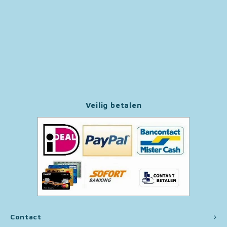
Paw Patrol
Peppa Pig
Pluto
Pokemon
Veilig betalen
Sonic the Hedgehog
Spiderman
Star Wars
Super Mario
Contact
Thomas de Trein