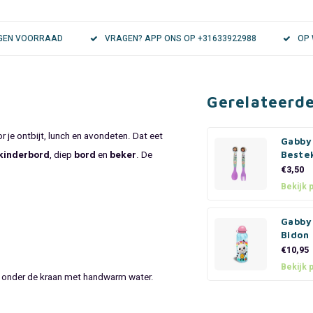
EIGEN VOORRAAD
VRAGEN? APP ONS OP +31633922988
OP 
Gerelateerd
r je ontbijt, lunch en avondeten. Dat eet
Gabby
kinderbord
, diep
bord
en
beker
. De
Beste
€3,50
Bekijk 
Gabby
Bidon
€10,95
Bekijk 
n onder de kraan met handwarm water.