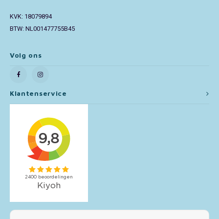
KVK: 18079894
Toy Story
BTW: NL001477755B45
Turtles (TMNT)
Volg ons
Vaiana
Wish
Klantenservice
Mijn account