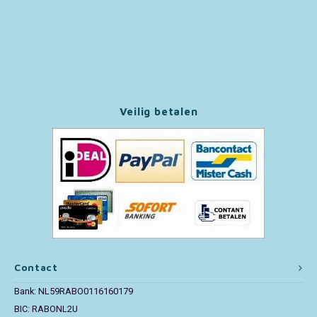
Paw Patrol
Peppa Pig
Pluto
Veilig betalen
Pokemon
Sonic the Hedgehog
Spiderman
Star Wars
Contact
Super Mario
Bank: NL59RABO0116160179
BIC: RABONL2U
Thomas de Trein