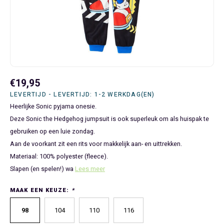
Bluey
Kinderbedden
Kokskleding
Baby Speelgoed
Disney Cars Feestartikelen
Baseball Caps & Petten
Servetten
Teens
Brandweerman Sam
Klokken & Wekkers
Mode Accessoires
Baby T-shirts
Disney Frozen Feestartikelen
Handtasjes & Schoudertasjes
Tafelkleden
Disney Cars
Kussens
Ondergoed & Sokken
Luiertassen
Disney Princess Feestartikelen
Horloges
Wegwerp Servies
Disney Frozen
Lampen
Onesies
Knuffeltjes
Gaby's Poppenhuis Feestartikelen
Paraplu's, Regenjassen en Regenlaarzen
€19,95
LEVERTIJD - LEVERTIJD: 1-2 WERKDAG(EN)
Disney Princess
Muurstickers, Raamstickers & Posters
Pyjama's & Shortama's
Rompertjes
Lilo & Stitch Feestartikelen
Plaids
Heerlijke Sonic pyjama onesie.
Deze Sonic the Hedgehog jumpsuit is ook superleuk om als huispak te
Dombo
Opbergmanden & opbergboxen
Pantoffels
Slabbetjes
Mickey Mouse Feestartikelen
Portemonnees
gebruiken op een luie zondag.
Aan de voorkant zit een rits voor makkelijk aan- en uittrekken.
Donald Duck
Opbergrekken en speelgoedkisten
Regenjassen & Regenlaarzen
Minecraft Feestartikelen
Slaapmaskers
Materiaal: 100% polyester (fleece).
Slapen (en spelen!) wa
Lees meer
Gabby's Poppenhuis
Prullenbakken
Sweaters & Hoodies
Minions Feestartikelen
Slaapzakken
MAAK EEN KEUZE:
*
Hello Kitty
Slaapzakken & Readynaps
T-shirts & Longsleeves
Minnie Mouse Feestartikelen
Toilettassen & Verzorging
98
104
110
116