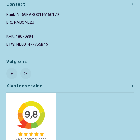
Contact
Toy Story
Bank: NL59RABO0116160179
BIC: RABONL2U
Turtles (TMNT)
KVK: 18079894
Vaiana
BTW: NL001477755B45
Wish
Volg ons
Klantenservice