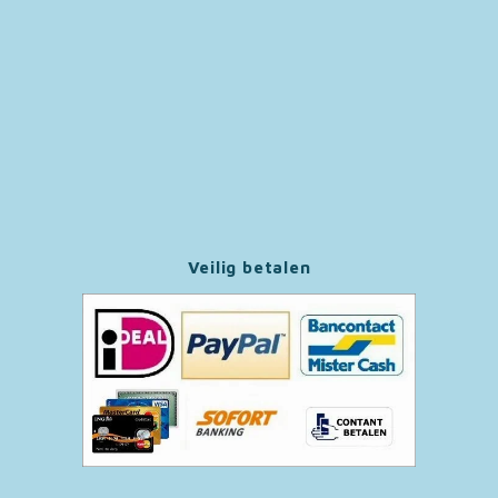
Paw Patrol
Peppa Pig
Pluto
Pokemon
Veilig betalen
Sonic the Hedgehog
Spiderman
Star Wars
Super Mario
Thomas de Trein