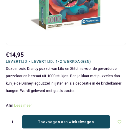
Bluey
Kinderbedden
Kokskleding
Baby Speelgoed
Disney Cars Feestartikelen
Baseball Caps & Petten
Servetten
Teens
Brandweerman Sam
Klokken & Wekkers
Mode Accessoires
Baby T-shirts
Disney Frozen Feestartikelen
Handtasjes & Schoudertasjes
Tafelkleden
Disney Cars
Kussens
Ondergoed & Sokken
Luiertassen
Disney Princess Feestartikelen
Horloges
Wegwerp Servies
Disney Frozen
Lampen
Onesies
Knuffeltjes
Gaby's Poppenhuis Feestartikelen
Paraplu's, Regenjassen en Regenlaarzen
€14,95
Disney Princess
Muurstickers, Raamstickers & Posters
Pyjama's & Shortama's
Rompertjes
Lilo & Stitch Feestartikelen
Plaids
LEVERTIJD - LEVERTIJD: 1-2 WERKDAG(EN)
Deze mooie Disney puzzel van Lilo en Stitch is voor de gevorderde
Dombo
Opbergmanden & opbergboxen
Pantoffels
Slabbetjes
Mickey Mouse Feestartikelen
Portemonnees
puzzelaar en bestaat uit 1000 stukjes. Ben je klaar met puzzelen dan
kun je de Disney legpuzzel inlijsten en als decoratie in de kinderkamer
Donald Duck
Opbergrekken en speelgoedkisten
Regenjassen & Regenlaarzen
Minecraft Feestartikelen
Slaapmaskers
hangen. Wordt geleverd met gratis poster.
Gabby's Poppenhuis
Prullenbakken
Sweaters & Hoodies
Minions Feestartikelen
Slaapzakken
Afm
Lees meer
Hello Kitty
Slaapzakken & Readynaps
T-shirts & Longsleeves
Minnie Mouse Feestartikelen
Toilettassen & Verzorging
Toevoegen aan winkelwagen