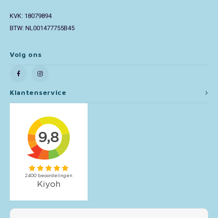
KVK: 18079894
Toy Story
BTW: NL001477755B45
Turtles (TMNT)
Volg ons
Vaiana
Wish
Klantenservice
Mijn account