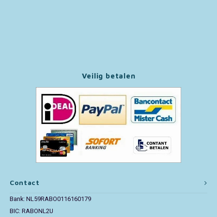
Paw Patrol
Peppa Pig
Pluto
Veilig betalen
Pokemon
Sonic the Hedgehog
Spiderman
Star Wars
Contact
Super Mario
Bank: NL59RABO0116160179
BIC: RABONL2U
Thomas de Trein