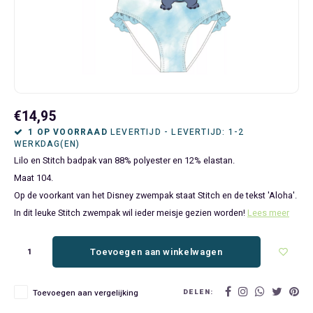
Bluey
Kinderbedden
Kokskleding
Baby Speelgoed
Disney Cars Feestartikelen
Baseball Caps & Petten
Servetten
Teens
Brandweerman Sam
Klokken & Wekkers
Mode Accessoires
Baby T-shirts
Disney Frozen Feestartikelen
Handtasjes & Schoudertasjes
Tafelkleden
Disney Cars
Kussens
Ondergoed & Sokken
Luiertassen
Disney Princess Feestartikelen
Horloges
Wegwerp Servies
Disney Frozen
Lampen
Onesies
Knuffeltjes
Gaby's Poppenhuis Feestartikelen
Paraplu's, Regenjassen en Regenlaarzen
€14,95
1 OP VOORRAAD
LEVERTIJD - LEVERTIJD: 1-2
WERKDAG(EN)
Disney Princess
Muurstickers, Raamstickers & Posters
Pyjama's & Shortama's
Rompertjes
Lilo & Stitch Feestartikelen
Plaids
Lilo en Stitch badpak van 88% polyester en 12% elastan.
Maat 104.
Dombo
Opbergmanden & opbergboxen
Pantoffels
Slabbetjes
Mickey Mouse Feestartikelen
Portemonnees
Op de voorkant van het Disney zwempak staat Stitch en de tekst 'Aloha'.
In dit leuke Stitch zwempak wil ieder meisje gezien worden!
Lees meer
Donald Duck
Opbergrekken en speelgoedkisten
Regenjassen & Regenlaarzen
Minecraft Feestartikelen
Slaapmaskers
Gabby's Poppenhuis
Prullenbakken
Sweaters & Hoodies
Minions Feestartikelen
Slaapzakken
Toevoegen aan winkelwagen
Hello Kitty
Slaapzakken & Readynaps
T-shirts & Longsleeves
Minnie Mouse Feestartikelen
Toilettassen & Verzorging
DELEN:
Toevoegen aan vergelijking