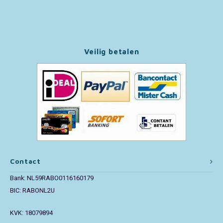
Paw Patrol
Peppa Pig
Veilig betalen
Pluto
Pokemon
Sonic the Hedgehog
Spiderman
Contact
Star Wars
Bank: NL59RABO0116160179
BIC: RABONL2U
Super Mario
KVK: 18079894
Thomas de Trein