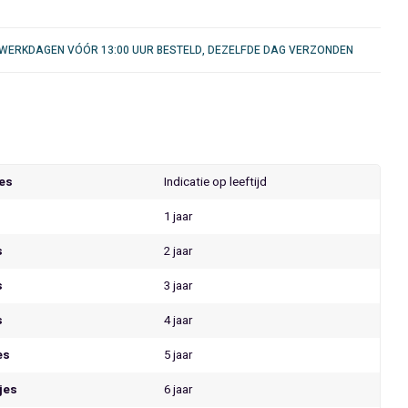
WERKDAGEN VÓÓR 13:00 UUR BESTELD, DEZELFDE DAG VERZONDEN
jes
Indicatie op leeftijd
1 jaar
s
2 jaar
s
3 jaar
s
4 jaar
es
5 jaar
jes
6 jaar