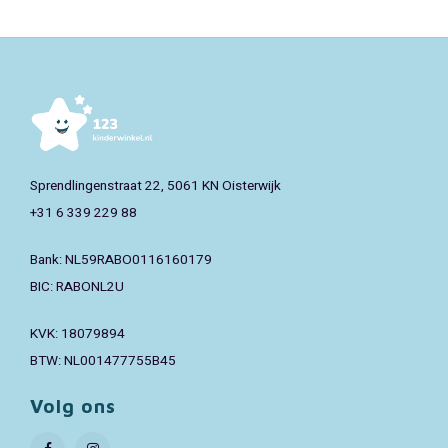
Sprendlingenstraat 22, 5061 KN Oisterwijk
+31 6 339 229 88
Bank: NL59RABO0116160179
BIC: RABONL2U
KVK: 18079894
BTW: NL001477755B45
Volg ons