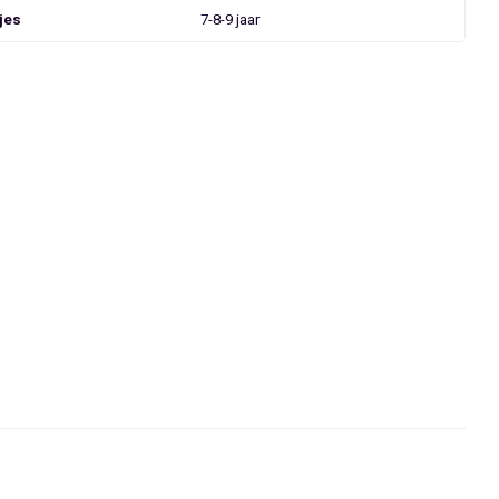
jes
7-8-9 jaar