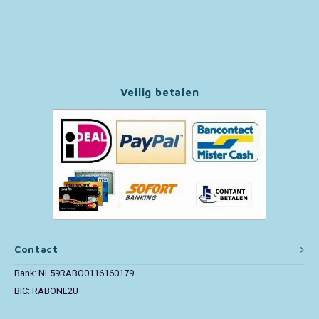
Paw Patrol
Peppa Pig
Veilig betalen
Pluto
Pokemon
Sonic the Hedgehog
Spiderman
Star Wars
Contact
Bank: NL59RABO0116160179
Super Mario
BIC: RABONL2U
Thomas de Trein