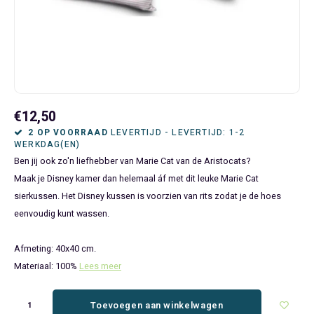
Bluey
Kinderbedden
Kokskleding
Baby Speelgoed
Disney Cars Feestartikelen
Baseball Caps & Petten
Servetten
Teens
Brandweerman Sam
Klokken & Wekkers
Mode Accessoires
Baby T-shirts
Disney Frozen Feestartikelen
Handtasjes & Schoudertasjes
Tafelkleden
Disney Cars
Kussens
Ondergoed & Sokken
Luiertassen
Disney Princess Feestartikelen
Horloges
Wegwerp Servies
Disney Frozen
Lampen
Onesies
Knuffeltjes
Gaby's Poppenhuis Feestartikelen
Paraplu's, Regenjassen en Regenlaarzen
€12,50
2 OP VOORRAAD
LEVERTIJD - LEVERTIJD: 1-2
WERKDAG(EN)
Disney Princess
Muurstickers, Raamstickers & Posters
Pyjama's & Shortama's
Rompertjes
Lilo & Stitch Feestartikelen
Plaids
Ben jij ook zo'n liefhebber van Marie Cat van de Aristocats?
Maak je Disney kamer dan helemaal áf met dit leuke Marie Cat
Dombo
Opbergmanden & opbergboxen
Pantoffels
Slabbetjes
Mickey Mouse Feestartikelen
Portemonnees
sierkussen. Het Disney kussen is voorzien van rits zodat je de hoes
eenvoudig kunt wassen.
Donald Duck
Opbergrekken en speelgoedkisten
Regenjassen & Regenlaarzen
Minecraft Feestartikelen
Slaapmaskers
Gabby's Poppenhuis
Prullenbakken
Sweaters & Hoodies
Minions Feestartikelen
Slaapzakken
Afmeting: 40x40 cm.
Materiaal: 100%
Lees meer
Hello Kitty
Slaapzakken & Readynaps
T-shirts & Longsleeves
Minnie Mouse Feestartikelen
Toilettassen & Verzorging
Toevoegen aan winkelwagen