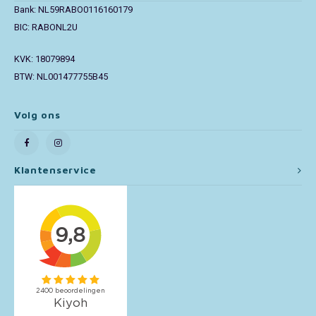
Bank: NL59RABO0116160179
BIC: RABONL2U
Toy Story
KVK: 18079894
Turtles (TMNT)
BTW: NL001477755B45
Vaiana
Volg ons
Wish
Klantenservice