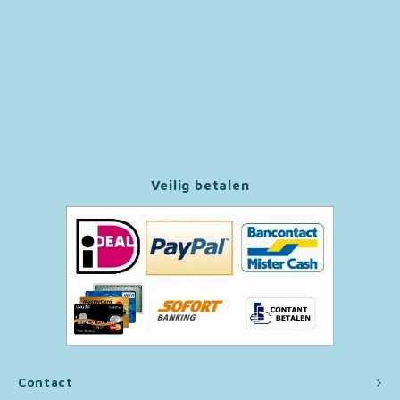
Paw Patrol
Peppa Pig
Pluto
Pokemon
Veilig betalen
Sonic the Hedgehog
Spiderman
Star Wars
Super Mario
Contact
Thomas de Trein