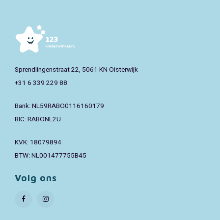
Sprendlingenstraat 22, 5061 KN Oisterwijk
+31 6 339 229 88
Bank: NL59RABO0116160179
BIC: RABONL2U
KVK: 18079894
BTW: NL001477755B45
Volg ons