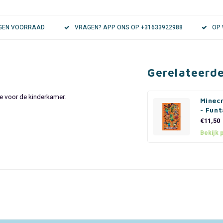
EIGEN VOORRAAD
VRAGEN? APP ONS OP +31633922988
OP 
Gerelateerd
e voor de kinderkamer.
Minec
- Fun
€11,50
Bekijk 