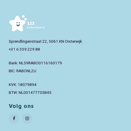
Sprendlingenstraat 22, 5061 KN Oisterwijk
+31 6 339 229 88
Bank: NL59RABO0116160179
BIC: RABONL2U
KVK: 18079894
BTW: NL001477755B45
Volg ons