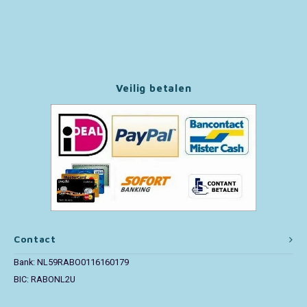
Paw Patrol
Peppa Pig
Veilig betalen
Pluto
Pokemon
Sonic the Hedgehog
Spiderman
Star Wars
Contact
Bank: NL59RABO0116160179
Super Mario
BIC: RABONL2U
Thomas de Trein