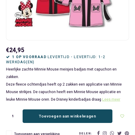
Bluey
Kinderbedden
Kokskleding
Baby Speelgoed
Disney Cars Feestartikelen
Baseball Caps & Petten
Servetten
Teens
Brandweerman Sam
Klokken & Wekkers
Mode Accessoires
Baby T-shirts
Disney Frozen Feestartikelen
Handtasjes & Schoudertasjes
Tafelkleden
Disney Cars
Kussens
Ondergoed & Sokken
Luiertassen
Disney Princess Feestartikelen
Horloges
Wegwerp Servies
Disney Frozen
Lampen
Onesies
Knuffeltjes
Gaby's Poppenhuis Feestartikelen
Paraplu's, Regenjassen en Regenlaarzen
€24,95
1 OP VOORRAAD
LEVERTIJD - LEVERTIJD: 1-2
WERKDAG(EN)
Disney Princess
Muurstickers, Raamstickers & Posters
Pyjama's & Shortama's
Rompertjes
Lilo & Stitch Feestartikelen
Plaids
Heerlijke zachte Minnie Mouse meisjes badjas met capuchon en
zakken.
Dombo
Opbergmanden & opbergboxen
Pantoffels
Slabbetjes
Mickey Mouse Feestartikelen
Portemonnees
Deze fleece ochtendjas heeft op 2 zakken een applicatie van Minnie
Mouse strikjes. De capuchon heeft een Minnie Mouse applicatie en
Donald Duck
Opbergrekken en speelgoedkisten
Regenjassen & Regenlaarzen
Minecraft Feestartikelen
Slaapmaskers
leuke Minnie Mouse oren. De Disney kinderbadjas draag
Lees meer
Gabby's Poppenhuis
Prullenbakken
Sweaters & Hoodies
Minions Feestartikelen
Slaapzakken
Toevoegen aan winkelwagen
Hello Kitty
Slaapzakken & Readynaps
T-shirts & Longsleeves
Minnie Mouse Feestartikelen
Toilettassen & Verzorging
DELEN:
Toevoegen aan vergelijking